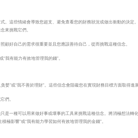
方式。這些情緒會導致您超支、避免查看您的財務狀況或做出衝動的決定
信念來挑戰它們。
己照顧好自己的需求很重要並且您應該善待自己，從而挑戰這種信念。
或“我有能力有效地管理我的錢”。
人貪婪”或“我不善於理財”。這些信念會阻礙您在實現財務目標方面取得進
戰它們。
錢只是一種可以用來做好事或壞事的工具來挑戰這種信念。將消極想法轉
積極影響”或“我有能力學習如何有效地管理我的金錢”。