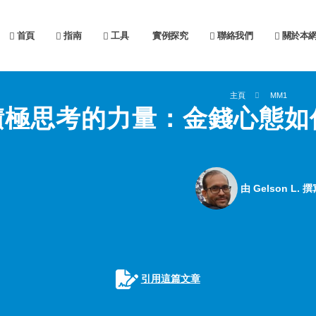
首頁
指南
工具
實例探究
聯絡我們
關於本
主頁
MM1
積極思考的力量：金錢心態如
由 Gelson L. 撰
引用這篇文章