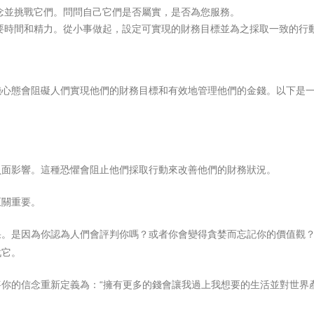
念並挑戰它們。問問自己它們是否屬實，是否為您服務。
要時間和精力。從小事做起，設定可實現的財務目標並為之採取一致的行
錢心態會阻礙人們實現他們的財務目標和有效地管理他們的金錢。以下是
負面影響。這種恐懼會阻止他們採取行動來改善他們的財務狀況。
至關重要。
果。是因為你認為人們會評判你嗎？或者你會變得貪婪而忘記你的價值觀
戰它。
你的信念重新定義為：“擁有更多的錢會讓我過上我想要的生活並對世界