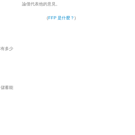
論僅代表他的意見。
(
FFP 是什麼？
)
你有多少
、儲蓄能