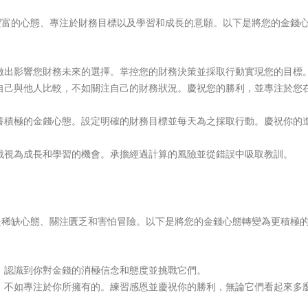
豐富的心態、專注於財務目標以及學習和成長的意願。以下是將您的金錢
做出影響您財務未來的選擇。掌控您的財務決策並採取行動實現您的目標
自己與他人比較，不如關注自己的財務狀況。慶祝您的勝利，並專注於您
養積極的金錢心態。設定明確的財務目標並每天為之採取行動。慶祝你的
戰視為成長和學習的機會。承擔經過計算的風險並從錯誤中吸取教訓。
是稀缺心態、關注匱乏和害怕冒險。以下是將您的金錢心態轉變為更積極
。認識到你對金錢的消極信念和態度並挑戰它們。
，不如專注於你所擁有的。練習感恩並慶祝你的勝利，無論它們看起來多