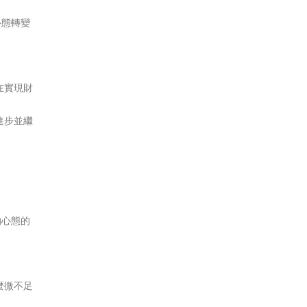
心態轉變
。
在實現財
進步並繼
的心態的
麼微不足