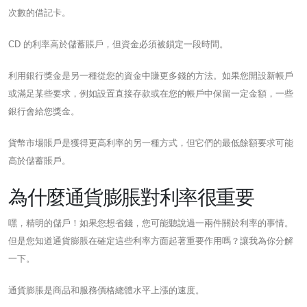
次數的借記卡。
CD 的利率高於儲蓄賬戶，但資金必須被鎖定一段時間。
利用銀行獎金是另一種從您的資金中賺更多錢的方法。如果您開設新帳戶
或滿足某些要求，例如設置直接存款或在您的帳戶中保留一定金額，一些
銀行會給您獎金。
貨幣市場賬戶是獲得更高利率的另一種方式，但它們的最低餘額要求可能
高於儲蓄賬戶。
為什麼通貨膨脹對利率很重要
嘿，精明的儲戶！如果您想省錢，您可能聽說過一兩件關於利率的事情。
但是您知道通貨膨脹在確定這些利率方面起著重要作用嗎？讓我為你分解
一下。
通貨膨脹是商品和服務價格總體水平上漲的速度。