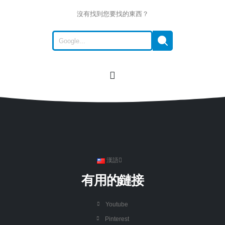
沒有找到您要找的東西？
漢語
有用的鏈接
Youtube
Pinterest