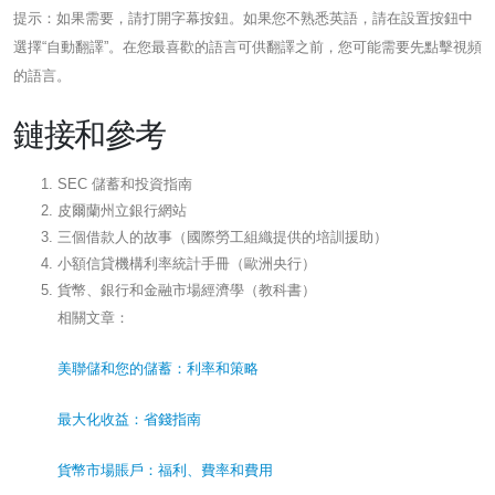
提示：如果需要，請打開字幕按鈕。如果您不熟悉英語，請在設置按鈕中
選擇“自動翻譯”。在您最喜歡的語言可供翻譯之前，您可能需要先點擊視頻
的語言。
鏈接和參考
SEC 儲蓄和投資指南
皮爾蘭州立銀行網站
三個借款人的故事（國際勞工組織提供的培訓援助）
小額信貸機構利率統計手冊（歐洲央行）
貨幣、銀行和金融市場經濟學（教科書）
相關文章：
美聯儲和您的儲蓄：利率和策略
最大化收益：省錢指南
貨幣市場賬戶：福利、費率和費用