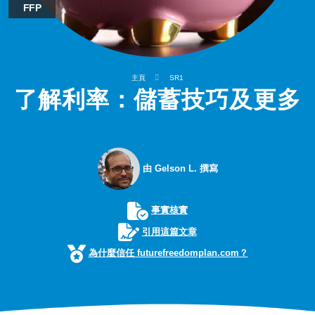
FFP
主頁
SR1
了解利率：儲蓄技巧及更多
由 Gelson L. 撰寫
事實核實
引用這篇文章
為什麼信任 futurefreedomplan.com？