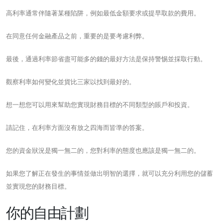
高利率通常伴隨著某種陷阱，例如最低金額要求或提早取款的費用。
在同意任何金融產品之前，重要的是要考慮利弊。
最後，通過利率節省盡可能多的錢的最好方法是保持警惕並採取行動。
觀察利率如何變化並貨比三家以找到最好的。
想一想您可以用來幫助您實現財務目標的不同類型的賬戶和投資。
請記住，在利率方面沒有放之四海而皆準的答案。
您的資金狀況是獨一無二的，您對利率的態度也應該是獨一無二的。
如果您了解正在發生的事情並做出明智的選擇，就可以充分利用您的儲蓄
並實現您的財務目標。
你的自由計劃