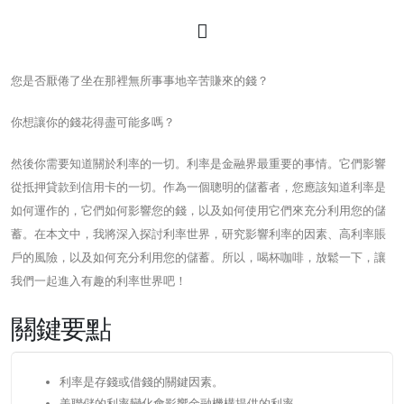
您是否厭倦了坐在那裡無所事事地辛苦賺來的錢？
你想讓你的錢花得盡可能多嗎？
然後你需要知道關於利率的一切。利率是金融界最重要的事情。它們影響
從抵押貸款到信用卡的一切。作為一個聰明的儲蓄者，您應該知道利率是
如何運作的，它們如何影響您的錢，以及如何使用它們來充分利用您的儲
蓄。在本文中，我將深入探討利率世界，研究影響利率的因素、高利率賬
戶的風險，以及如何充分利用您的儲蓄。所以，喝杯咖啡，放鬆一下，讓
我們一起進入有趣的利率世界吧！
關鍵要點
利率是存錢或借錢的關鍵因素。
美聯儲的利率變化會影響金融機構提供的利率。