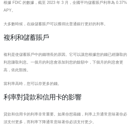
根據 FDIC 的數據，截至 2023 年 3 月，全國平均儲蓄賬戶利率為 0.37%
APY。
大多數時候，在線儲蓄賬戶可以獲得比普通銀行更好的利率。
複利和儲蓄賬戶
複利是使儲蓄賬戶中的錢增長的原因。它可以讓您根據您的錢已經賺取的
利息賺取利息。一個月的利息會添加到您的餘額中，下個月的利息會更
高，依此類推。
當利率高時，您可以存更多的錢。
利率對貸款和信用卡的影響
貸款和信用卡的利率非常重要。如果你想藉錢，利率上升通常意味著你必
須支付更多，而利率下降通常意味著你必須支付更少。