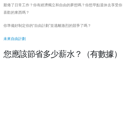
厭倦了日常工作？你有經濟獨立和自由的夢想嗎？你想早點退休去享受你
喜歡的東西嗎？
你準備好制定你的“自由計劃”並逃離激烈的競爭了嗎？
未來自由計劃
您應該節省多少薪水？（有數據）