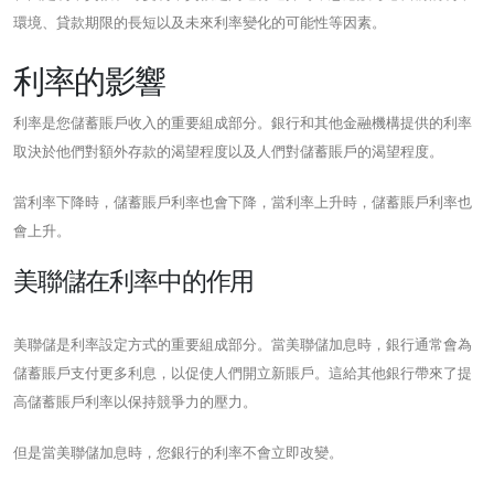
環境、貸款期限的長短以及未來利率變化的可能性等因素。
利率的影響
利率是您儲蓄賬戶收入的重要組成部分。銀行和其他金融機構提供的利率
取決於他們對額外存款的渴望程度以及人們對儲蓄賬戶的渴望程度。
當利率下降時，儲蓄賬戶利率也會下降，當利率上升時，儲蓄賬戶利率也
會上升。
美聯儲在利率中的作用
美聯儲是利率設定方式的重要組成部分。當美聯儲加息時，銀行通常會為
儲蓄賬戶支付更多利息，以促使人們開立新賬戶。這給其他銀行帶來了提
高儲蓄賬戶利率以保持競爭力的壓力。
但是當美聯儲加息時，您銀行的利率不會立即改變。