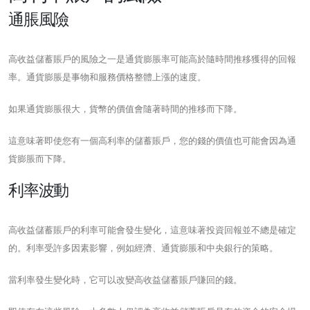
通脹風險
高收益儲蓄賬戶的風險之一是通貨膨脹率可能高於隨時間推移獲得的回報
率。通貨膨脹是事物和服務價格整體上漲的速度。
如果通貨膨脹很大，貨幣的價值會隨著時間的推移而下降。
這意味著即使您有一個高利率的儲蓄賬戶，您的錢的價值也可能會因為通
貨膨脹而下降。
利率波動
高收益儲蓄賬戶的利率可能會發生變化，這意味著投資回報並不總是確定
的。利率受許多因素影響，例如經濟、通貨膨脹和中央銀行的策略。
當利率發生變化時，它可以改變高收益儲蓄賬戶賺回的錢。