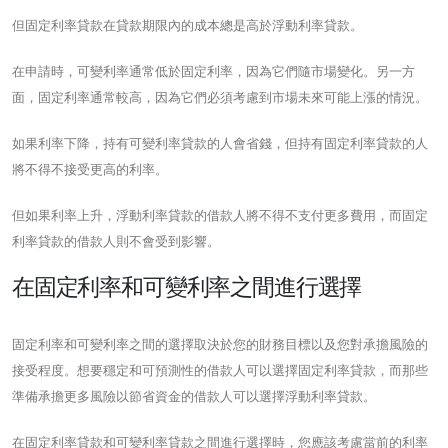
但固定利率貸款在貸款期限內的成本總是高於浮動利率貸款。
在申請時，可變利率通常低於固定利率，因為它們隨市場變化。另一方
面，固定利率通常較高，因為它們必須考慮到市場未來可能上漲的情況。
如果利率下降，持有可變利率貸款的人會省錢，但持有固定利率貸款的人
將不得不接受更高的利率。
但如果利率上升，浮動利率貸款的借款人將不得不支付更多費用，而固定
利率貸款的借款人則不會受到影響。
在固定利率和可變利率之間進行選擇
固定利率和可變利率之間的選擇取決於您的財務目標以及您對承擔風險的
接受程度。想要穩定和可預測性的借款人可以選擇固定利率貸款，而那些
準備承擔更多風險以節省資金的借款人可以選擇浮動利率貸款。
在固定利率貸款和可變利率貸款之間進行選擇時，您應該考慮當前的利率