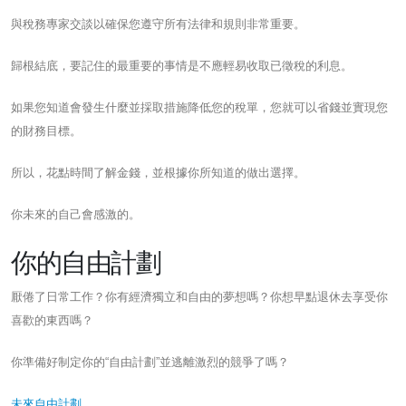
與稅務專家交談以確保您遵守所有法律和規則非常重要。
歸根結底，要記住的最重要的事情是不應輕易收取已徵稅的利息。
如果您知道會發生什麼並採取措施降低您的稅單，您就可以省錢並實現您
的財務目標。
所以，花點時間了解金錢，並根據你所知道的做出選擇。
你未來的自己會感激的。
你的自由計劃
厭倦了日常工作？你有經濟獨立和自由的夢想嗎？你想早點退休去享受你
喜歡的東西嗎？
你準備好制定你的“自由計劃”並逃離激烈的競爭了嗎？
未來自由計劃