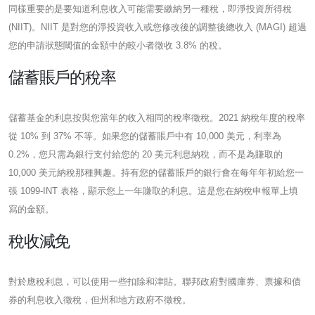
同樣重要的是要知道利息收入可能需要繳納另一種稅，即淨投資所得稅
(NIIT)。NIIT 是對您的淨投資收入或您修改後的調整後總收入 (MAGI) 超過
您的申請狀態閾值的金額中的較小者徵收 3.8% 的稅。
儲蓄賬戶的稅率
儲蓄基金的利息按與您當年的收入相同的稅率徵稅。2021 納稅年度的稅率
從 10% 到 37% 不等。如果您的儲蓄賬戶中有 10,000 美元，利率為
0.2%，您只需為銀行支付給您的 20 美元利息納稅，而不是為賺取的
10,000 美元納稅那種興趣。持有您的儲蓄賬戶的銀行會在每年年初給您一
張 1099-INT 表格，顯示您上一年賺取的利息。這是您在納稅申報單上填
寫的金額。
稅收減免
對於應稅利息，可以使用一些扣除和津貼。聯邦政府對國庫券、票據和債
券的利息收入徵稅，但州和地方政府不徵稅。