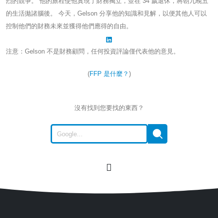
烈的競爭。 他的旅程使他實現了財務獨立，並在 34 歲退休，將朝九晚五
的生活拋諸腦後。 今天，Gelson 分享他的知識和見解，以便其他人可以
控制他們的財務未來並獲得他們應得的自由。
注意：Gelson 不是財務顧問，任何投資評論僅代表他的意見。
(
FFP 是什麼？
)
沒有找到您要找的東西？