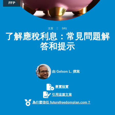
FFP
主頁
SR1
了解應稅利息：常見問題解
答和提示
由 Gelson L. 撰寫
事實核實
引用這篇文章
為什麼信任 futurefreedomplan.com？