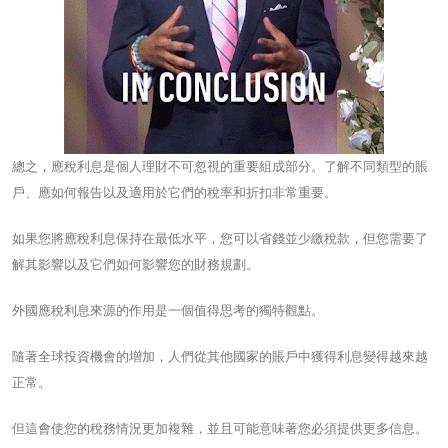
總之，應稅利息是個人理財不可忽視的重要組成部分。了解不同類型的賬
戶、應如何報告以及適用於它們的稅率和折扣非常重要。
如果您將應稅利息保持在最低水平，您可以省錢並少繳稅款，但您需要了
解其影響以及它們如何影響您的財務規劃。
外國應稅利息來源的作用是一個值得思考的獨特觀點。
隨著全球投資機會的增加，人們從其他國家的賬戶中獲得利息變得越來越
正常。
但這會使您的稅務情況更加複雜，並且可能意味著您必須提供更多信息。