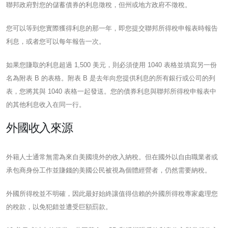
聯邦政府對您的儲蓄債券的利息徵稅，但州或地方政府不徵稅。
您可以等到您實際獲得利息的那一年，即您提交聯邦所得稅申報表時報告
利息，或者您可以每年報告一次。
如果您賺取的利息超過 1,500 美元，則必須使用 1040 表格並填寫另一份
名為附表 B 的表格。附表 B 是去年向您提供利息的所有銀行或公司的列
表，您將其與 1040 表格一起發送。您的債券利息與聯邦所得稅申報表中
的其他利息收入在同一行。
外國收入來源
外籍人士通常無需為來自美國境外的收入納稅。但在國外以自由職業者或
承包商身份工作並賺錢的美國公民被視為個體經營者，仍然需要納稅。
外國所得稅並不明確，因此最好始終讓值得信賴的外國所得稅專家處理您
的稅款，以免犯錯並遭受巨額罰款。