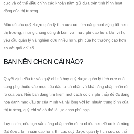
cực và có thể điều chỉnh các khoản nắm giữ dựa trên tình hình hoạt
động của thị trường.
Mặc dù các quỹ được quản lý tích cực có tiềm năng hoạt động tốt hơn
thị trường, nhưng chúng cũng đi kèm với mức phí cao hơn. Bởi vì họ
yêu cầu quản lý và nghiên cứu nhiều hơn, phí của họ thường cao hơn
so với quỹ chỉ số.
BẠN NÊN CHỌN CÁI NÀO?
Quyết định đầu tư vào quỹ chỉ số hay quỹ được quản lý tích cực cuối
cùng phụ thuộc vào mục tiêu đầu tư cá nhân và khả năng chấp nhận rủi
ro của bạn. Nếu bạn đang tìm kiếm một cách có chi phí thấp để đa dạng
hóa danh mục đầu tư của mình và hài lòng với lợi nhuận trung bình của
thị trường, quỹ chỉ số có thể là lựa chọn phù hợp.
Tuy nhiên, nếu bạn sẵn sàng chấp nhận rủi ro nhiều hơn để có khả năng
đạt được lợi nhuận cao hơn, thì các quỹ được quản lý tích cực có thể