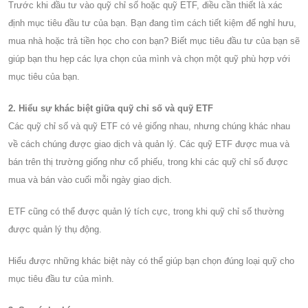
Trước khi đầu tư vào quỹ chỉ số hoặc quỹ ETF, điều cần thiết là xác
định mục tiêu đầu tư của bạn. Bạn đang tìm cách tiết kiệm để nghỉ hưu,
mua nhà hoặc trả tiền học cho con bạn? Biết mục tiêu đầu tư của bạn sẽ
giúp bạn thu hẹp các lựa chọn của mình và chọn một quỹ phù hợp với
mục tiêu của bạn.
2. Hiểu sự khác biệt giữa quỹ chỉ số và quỹ ETF
Các quỹ chỉ số và quỹ ETF có vẻ giống nhau, nhưng chúng khác nhau
về cách chúng được giao dịch và quản lý. Các quỹ ETF được mua và
bán trên thị trường giống như cổ phiếu, trong khi các quỹ chỉ số được
mua và bán vào cuối mỗi ngày giao dịch.
ETF cũng có thể được quản lý tích cực, trong khi quỹ chỉ số thường
được quản lý thụ động.
Hiểu được những khác biệt này có thể giúp bạn chọn đúng loại quỹ cho
mục tiêu đầu tư của mình.