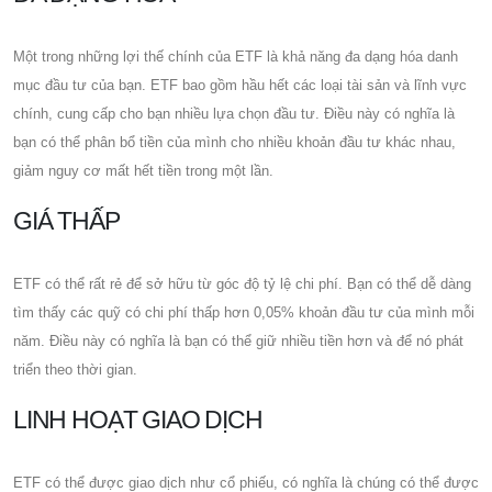
Một trong những lợi thế chính của ETF là khả năng đa dạng hóa danh
mục đầu tư của bạn. ETF bao gồm hầu hết các loại tài sản và lĩnh vực
chính, cung cấp cho bạn nhiều lựa chọn đầu tư. Điều này có nghĩa là
bạn có thể phân bổ tiền của mình cho nhiều khoản đầu tư khác nhau,
giảm nguy cơ mất hết tiền trong một lần.
GIÁ THẤP
ETF có thể rất rẻ để sở hữu từ góc độ tỷ lệ chi phí. Bạn có thể dễ dàng
tìm thấy các quỹ có chi phí thấp hơn 0,05% khoản đầu tư của mình mỗi
năm. Điều này có nghĩa là bạn có thể giữ nhiều tiền hơn và để nó phát
triển theo thời gian.
LINH HOẠT GIAO DỊCH
ETF có thể được giao dịch như cổ phiếu, có nghĩa là chúng có thể được