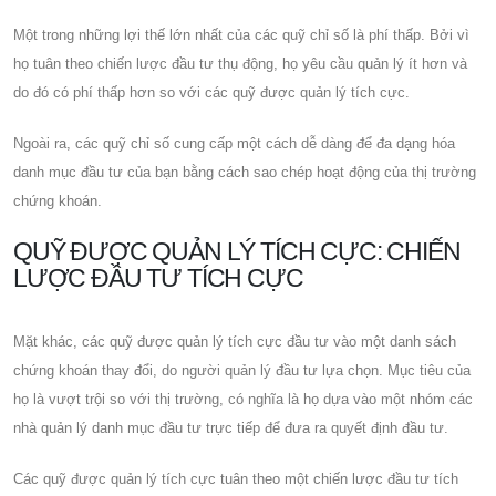
Một trong những lợi thế lớn nhất của các quỹ chỉ số là phí thấp. Bởi vì
họ tuân theo chiến lược đầu tư thụ động, họ yêu cầu quản lý ít hơn và
do đó có phí thấp hơn so với các quỹ được quản lý tích cực.
Ngoài ra, các quỹ chỉ số cung cấp một cách dễ dàng để đa dạng hóa
danh mục đầu tư của bạn bằng cách sao chép hoạt động của thị trường
chứng khoán.
QUỸ ĐƯỢC QUẢN LÝ TÍCH CỰC: CHIẾN
LƯỢC ĐẦU TƯ TÍCH CỰC
Mặt khác, các quỹ được quản lý tích cực đầu tư vào một danh sách
chứng khoán thay đổi, do người quản lý đầu tư lựa chọn. Mục tiêu của
họ là vượt trội so với thị trường, có nghĩa là họ dựa vào một nhóm các
nhà quản lý danh mục đầu tư trực tiếp để đưa ra quyết định đầu tư.
Các quỹ được quản lý tích cực tuân theo một chiến lược đầu tư tích