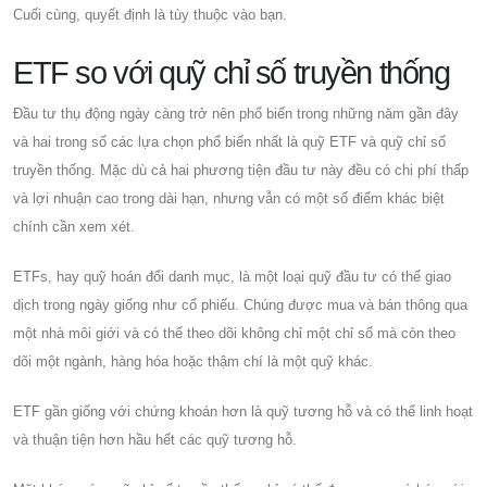
Cuối cùng, quyết định là tùy thuộc vào bạn.
ETF so với quỹ chỉ số truyền thống
Đầu tư thụ động ngày càng trở nên phổ biến trong những năm gần đây
và hai trong số các lựa chọn phổ biến nhất là quỹ ETF và quỹ chỉ số
truyền thống. Mặc dù cả hai phương tiện đầu tư này đều có chi phí thấp
và lợi nhuận cao trong dài hạn, nhưng vẫn có một số điểm khác biệt
chính cần xem xét.
ETFs, hay quỹ hoán đổi danh mục, là một loại quỹ đầu tư có thể giao
dịch trong ngày giống như cổ phiếu. Chúng được mua và bán thông qua
một nhà môi giới và có thể theo dõi không chỉ một chỉ số mà còn theo
dõi một ngành, hàng hóa hoặc thậm chí là một quỹ khác.
ETF gần giống với chứng khoán hơn là quỹ tương hỗ và có thể linh hoạt
và thuận tiện hơn hầu hết các quỹ tương hỗ.