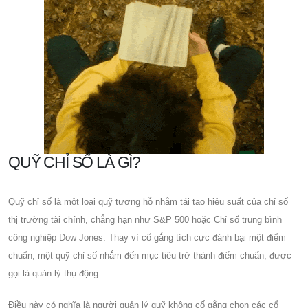
QUỸ CHỈ SỐ LÀ GÌ?
Quỹ chỉ số là một loại quỹ tương hỗ nhằm tái tạo hiệu suất của chỉ số
thị trường tài chính, chẳng hạn như S&P 500 hoặc Chỉ số trung bình
công nghiệp Dow Jones. Thay vì cố gắng tích cực đánh bại một điểm
chuẩn, một quỹ chỉ số nhắm đến mục tiêu trở thành điểm chuẩn, được
gọi là quản lý thụ động.
Điều này có nghĩa là người quản lý quỹ không cố gắng chọn các cổ