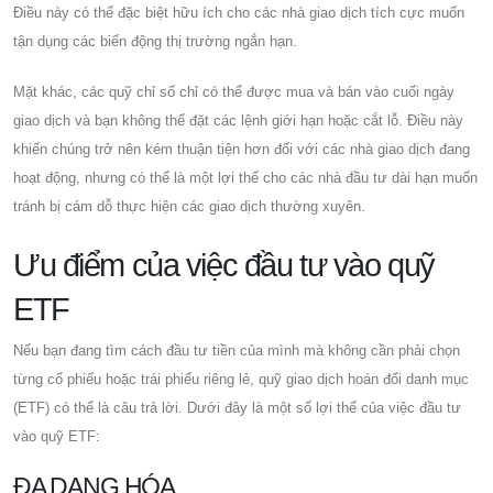
Điều này có thể đặc biệt hữu ích cho các nhà giao dịch tích cực muốn
tận dụng các biến động thị trường ngắn hạn.
Mặt khác, các quỹ chỉ số chỉ có thể được mua và bán vào cuối ngày
giao dịch và bạn không thể đặt các lệnh giới hạn hoặc cắt lỗ. Điều này
khiến chúng trở nên kém thuận tiện hơn đối với các nhà giao dịch đang
hoạt động, nhưng có thể là một lợi thế cho các nhà đầu tư dài hạn muốn
tránh bị cám dỗ thực hiện các giao dịch thường xuyên.
Ưu điểm của việc đầu tư vào quỹ
ETF
Nếu bạn đang tìm cách đầu tư tiền của mình mà không cần phải chọn
từng cổ phiếu hoặc trái phiếu riêng lẻ, quỹ giao dịch hoán đổi danh mục
(ETF) có thể là câu trả lời. Dưới đây là một số lợi thế của việc đầu tư
vào quỹ ETF:
ĐA DẠNG HÓA