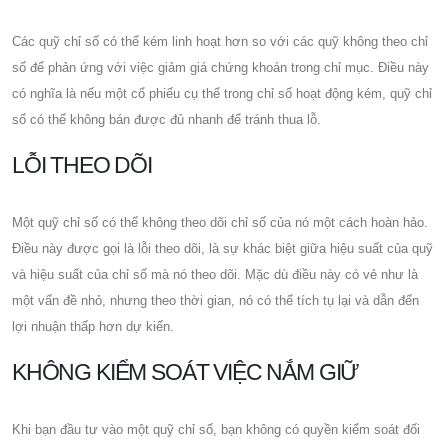
Các quỹ chỉ số có thể kém linh hoạt hơn so với các quỹ không theo chỉ
số để phản ứng với việc giảm giá chứng khoán trong chỉ mục. Điều này
có nghĩa là nếu một cổ phiếu cụ thể trong chỉ số hoạt động kém, quỹ chỉ
số có thể không bán được đủ nhanh để tránh thua lỗ.
LỖI THEO DÕI
Một quỹ chỉ số có thể không theo dõi chỉ số của nó một cách hoàn hảo.
Điều này được gọi là lỗi theo dõi, là sự khác biệt giữa hiệu suất của quỹ
và hiệu suất của chỉ số mà nó theo dõi. Mặc dù điều này có vẻ như là
một vấn đề nhỏ, nhưng theo thời gian, nó có thể tích tụ lại và dẫn đến
lợi nhuận thấp hơn dự kiến.
KHÔNG KIỂM SOÁT VIỆC NẮM GIỮ
Khi bạn đầu tư vào một quỹ chỉ số, bạn không có quyền kiểm soát đối