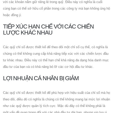
với các khoản nắm giữ riêng lẻ trong quỹ. Điều này có nghĩa là cuối
cùng bạn có thể sở hữu cổ phần trong các công ty mà bạn không ủng hộ
hoặc đồng ý.
TIẾP XÚC HẠN CHẾ VỚI CÁC CHIẾN
LƯỢC KHÁC NHAU
Các quỹ chỉ số được thiết kế để theo dõi một chỉ số cụ thể, có nghĩa là
chúng có thể không cung cấp khả năng tiếp xúc với các chiến lược đầu
tư khác nhau. Điều này có thể hạn chế khả năng đa dạng hóa danh mục
đầu tư của bạn và có khả năng bỏ lỡ các cơ hội đầu tư khác.
LỢI NHUẬN CÁ NHÂN BỊ GIẢM
Các quỹ chỉ số được thiết kế để phù hợp với hiệu suất của chỉ số mà họ
theo dõi, điều đó có nghĩa là chúng có thể không mang lại mức lợi nhuận
như các quỹ được quản lý tích cực. Mặc dù đây có thể không phải là
một vấn đề quan trọng đối với các nhà đầu tư dài hạn, nhưng xin lưu ý