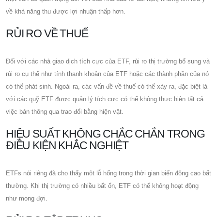
về khả năng thu được lợi nhuận thấp hơn.
RỦI RO VỀ THUẾ
Đối với các nhà giao dịch tích cực của ETF, rủi ro thị trường bổ sung và
rủi ro cụ thể như tính thanh khoản của ETF hoặc các thành phần của nó
có thể phát sinh. Ngoài ra, các vấn đề về thuế có thể xảy ra, đặc biệt là
với các quỹ ETF được quản lý tích cực có thể không thực hiện tất cả
việc bán thông qua trao đổi bằng hiện vật.
HIỆU SUẤT KHÔNG CHẮC CHẮN TRONG
ĐIỀU KIỆN KHẮC NGHIỆT
ETFs nói riêng đã cho thấy một lỗ hổng trong thời gian biến động cao bất
thường. Khi thị trường có nhiều bất ổn, ETF có thể không hoạt động
như mong đợi.