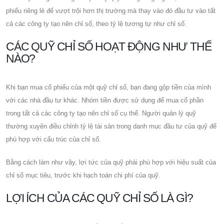
phiếu riêng lẻ để vượt trội hơn thị trường mà thay vào đó đầu tư vào tất
cả các công ty tạo nên chỉ số, theo tỷ lệ tương tự như chỉ số.
CÁC QUỸ CHỈ SỐ HOẠT ĐỘNG NHƯ THẾ
NÀO?
Khi bạn mua cổ phiếu của một quỹ chỉ số, bạn đang gộp tiền của mình
với các nhà đầu tư khác. Nhóm tiền được sử dụng để mua cổ phần
trong tất cả các công ty tạo nên chỉ số cụ thể. Người quản lý quỹ
thường xuyên điều chỉnh tỷ lệ tài sản trong danh mục đầu tư của quỹ để
phù hợp với cấu trúc của chỉ số.
Bằng cách làm như vậy, lợi tức của quỹ phải phù hợp với hiệu suất của
chỉ số mục tiêu, trước khi hạch toán chi phí của quỹ.
LỢI ÍCH CỦA CÁC QUỸ CHỈ SỐ LÀ GÌ?