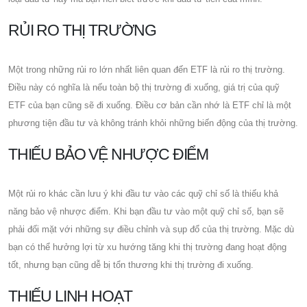
RỦI RO THỊ TRƯỜNG
Một trong những rủi ro lớn nhất liên quan đến ETF là rủi ro thị trường.
Điều này có nghĩa là nếu toàn bộ thị trường đi xuống, giá trị của quỹ
ETF của bạn cũng sẽ đi xuống. Điều cơ bản cần nhớ là ETF chỉ là một
phương tiện đầu tư và không tránh khỏi những biến động của thị trường.
THIẾU BẢO VỆ NHƯỢC ĐIỂM
Một rủi ro khác cần lưu ý khi đầu tư vào các quỹ chỉ số là thiếu khả
năng bảo vệ nhược điểm. Khi bạn đầu tư vào một quỹ chỉ số, bạn sẽ
phải đối mặt với những sự điều chỉnh và sụp đổ của thị trường. Mặc dù
bạn có thể hưởng lợi từ xu hướng tăng khi thị trường đang hoạt động
tốt, nhưng bạn cũng dễ bị tổn thương khi thị trường đi xuống.
THIẾU LINH HOẠT