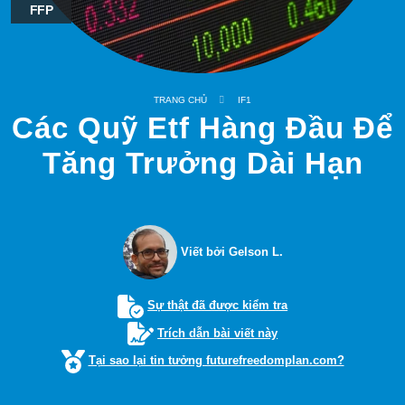
FFP
TRANG CHỦ
IF1
Các Quỹ Etf Hàng Đầu Để
Tăng Trưởng Dài Hạn
Viết bởi Gelson L.
Sự thật đã được kiểm tra
Trích dẫn bài viết này
Tại sao lại tin tưởng futurefreedomplan.com?