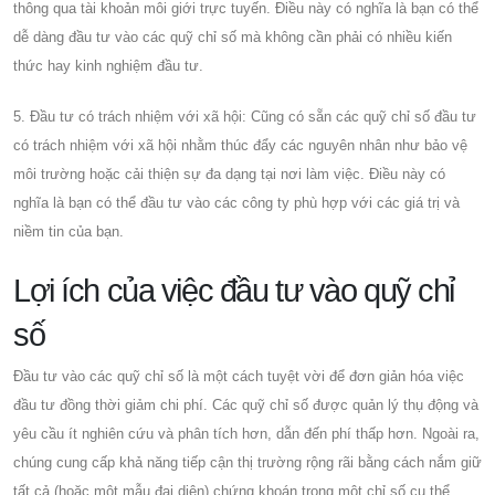
thông qua tài khoản môi giới trực tuyến. Điều này có nghĩa là bạn có thể
dễ dàng đầu tư vào các quỹ chỉ số mà không cần phải có nhiều kiến ​​
thức hay kinh nghiệm đầu tư.
5. Đầu tư có trách nhiệm với xã hội: Cũng có sẵn các quỹ chỉ số đầu tư
có trách nhiệm với xã hội nhằm thúc đẩy các nguyên nhân như bảo vệ
môi trường hoặc cải thiện sự đa dạng tại nơi làm việc. Điều này có
nghĩa là bạn có thể đầu tư vào các công ty phù hợp với các giá trị và
niềm tin của bạn.
Lợi ích của việc đầu tư vào quỹ chỉ
số
Đầu tư vào các quỹ chỉ số là một cách tuyệt vời để đơn giản hóa việc
đầu tư đồng thời giảm chi phí. Các quỹ chỉ số được quản lý thụ động và
yêu cầu ít nghiên cứu và phân tích hơn, dẫn đến phí thấp hơn. Ngoài ra,
chúng cung cấp khả năng tiếp cận thị trường rộng rãi bằng cách nắm giữ
tất cả (hoặc một mẫu đại diện) chứng khoán trong một chỉ số cụ thể,