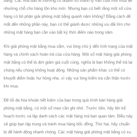
bằng. Các nhà bán lẻ thường có doanh số thanh lý vào cuối mỗi mùa để
nhường chỗ cho hàng tồn kho mới. Nhưng bạn có biết rằng một số cửa
hàng có bộ phận giải phóng mặt bằng quanh năm không? Bằng cách để
mắt đến những phần này, bạn có thể giành được những ưu đãi lớn cho
những mặt hàng bạn cần vào bất kỳ thời điểm nào trong năm.
Khi giải phóng mặt bằng mua sắm, vui lòng chú ý đến tình trạng của mặt
hàng và chính sách hoàn trả của cửa hàng. Một số mặt hàng giải phóng
mặt bằng có thể là đợt giảm giá cuối cùng, nghĩa là bạn không thể trả lại
chúng nếu chúng không hoạt động. Những sản phẩm khác có thể có
khuyết điểm hoặc hư hỏng nhẹ, vì vậy vui lòng kiểm tra cẩn thận trước
khi mua.
Để tối đa hóa khoản tiết kiệm của bạn trong quá trình bán hàng giải
phóng mặt bằng, có một số mẹo cần ghi nhớ. Trước tiên, hãy lên kế
hoạch trước và lập danh sách các mặt hàng mà bạn quan tâm. Điều này
sẽ giúp bạn tập trung và tránh mua hàng bốc đồng. Thứ hai, hãy chuẩn
bị để hành động nhanh chóng. Các mặt hàng giải phóng mặt bằng có xu