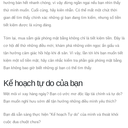
hướng bán hết nhanh chóng, vì vậy đừng ngần ngại nếu bạn nhìn thấy
thứ mình muốn. Cuối cùng, hãy kiên nhẫn. Có thể mất một chút thời
gian để tìm thấy chính xác những gì bạn đang tìm kiếm, nhưng số tiền
tiết kiệm được là xứng đáng.
Tóm lại, mua sắm giải phóng mặt bằng không chỉ là tiết kiệm tiền. Đây là
cơ hội để thử những điều mới, khám phá những viên ngọc ẩn giấu và
tận hưởng cảm giác hồi hộp khi đi săn. Vì vậy, lần tới khi bạn muốn tiết
kiệm một số tiền mặt, hãy cân nhắc kiểm tra phần giải phóng mặt bằng.
Bạn không bao giờ biết những gì bạn có thể tìm thấy.
Kế hoạch tự do của bạn
Mệt mỏi vì xay hàng ngày? Bạn có ước mơ độc lập tài chính và tự do?
Bạn muốn nghỉ hưu sớm để tận hưởng những điều mình yêu thích?
Bạn đã sẵn sàng thực hiện "Kế hoạch Tự do" của mình và thoát khỏi
cuộc đua chuột chưa?