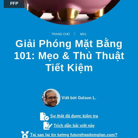
FFP
TRANG CHỦ
MS1
Giải Phóng Mặt Bằng
101: Mẹo & Thủ Thuật
Tiết Kiệm
Viết bởi Gelson L.
Sự thật đã được kiểm tra
Trích dẫn bài viết này
Tại sao lại tin tưởng futurefreedomplan.com?