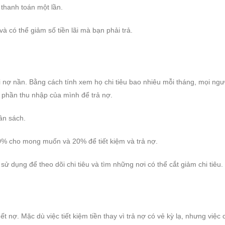
 thanh toán một lần.
à có thể giảm số tiền lãi mà bạn phải trả.
 nợ nần. Bằng cách tính xem họ chi tiêu bao nhiêu mỗi tháng, mọi ngư
t phần thu nhập của mình để trả nợ.
ân sách.
0% cho mong muốn và 20% để tiết kiệm và trả nợ.
dụng để theo dõi chi tiêu và tìm những nơi có thể cắt giảm chi tiêu.
 nợ. Mặc dù việc tiết kiệm tiền thay vì trả nợ có vẻ kỳ lạ, nhưng việc 