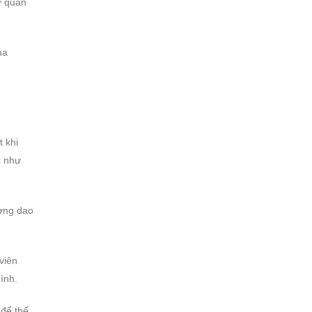
ợ quan
ủa
t khi
c như
ường dao
viên
ình.
 để thế