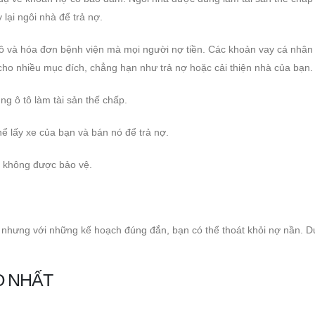
 lại ngôi nhà để trả nợ.
ô và hóa đơn bệnh viện mà mọi người nợ tiền. Các khoản vay cá nhân 
ho nhiều mục đích, chẳng hạn như trả nợ hoặc cải thiện nhà của bạn.
g ô tô làm tài sản thế chấp.
hể lấy xe của bạn và bán nó để trả nợ.
ng không được bảo vệ.
, nhưng với những kế hoạch đúng đắn, bạn có thể thoát khỏi nợ nần. D
O NHẤT