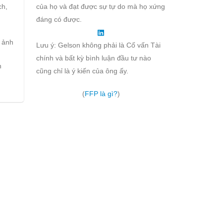
ch,
của họ và đạt được sự tự do mà họ xứng
đáng có được.
à ảnh
Lưu ý: Gelson không phải là Cố vấn Tài
chính và bất kỳ bình luận đầu tư nào
h
cũng chỉ là ý kiến của ông ấy.
(
FFP là gì?
)