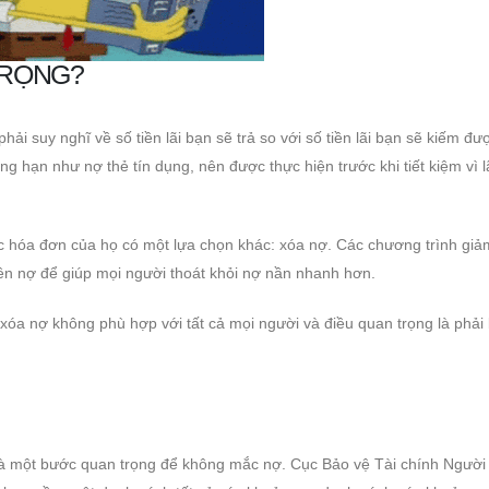
TRỌNG?
phải suy nghĩ về số tiền lãi bạn sẽ trả so với số tiền lãi bạn sẽ kiếm đư
ng hạn như nợ thẻ tín dụng, nên được thực hiện trước khi tiết kiệm vì l
c hóa đơn của họ có một lựa chọn khác: xóa nợ. Các chương trình giả
iền nợ để giúp mọi người thoát khỏi nợ nần nhanh hơn.
óa nợ không phù hợp với tất cả mọi người và điều quan trọng là phải 
là một bước quan trọng để không mắc nợ. Cục Bảo vệ Tài chính Người 