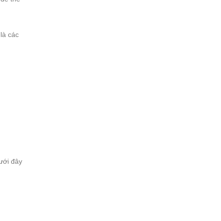
là các
ưới đây