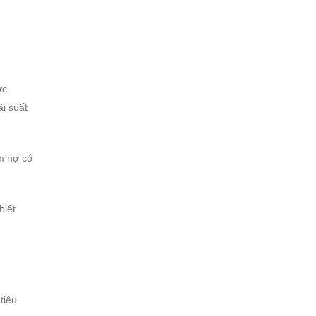
ợc.
ãi suất
m nợ có
biết
tiêu