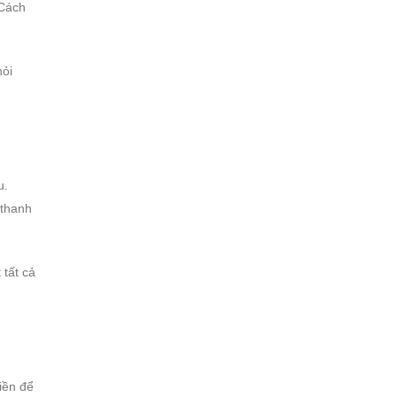
 Cách
hỏi
u.
 thanh
 tất cả
iền để