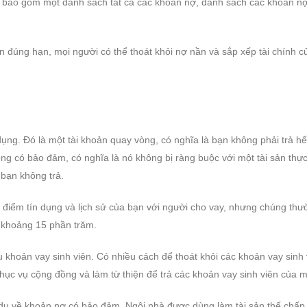
n bao gồm một danh sách tất cả các khoản nợ, danh sách các khoản n
n đúng hạn, mọi người có thể thoát khỏi nợ nần và sắp xếp tài chính c
dụng. Đó là một tài khoản quay vòng, có nghĩa là bạn không phải trả hế
ng có bảo đảm, có nghĩa là nó không bị ràng buộc với một tài sản thự
 bạn không trả.
hẻ, điểm tín dụng và lịch sử của bạn với người cho vay, nhưng chúng th
h khoảng 15 phần trăm.
 khoản vay sinh viên. Có nhiều cách để thoát khỏi các khoản vay sinh 
phục vụ cộng đồng và làm từ thiện để trả các khoản vay sinh viên của m
í dụ về khoản nợ có bảo đảm. Ngôi nhà được dùng làm tài sản thế chấp