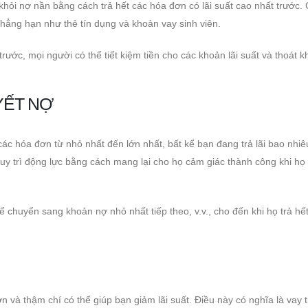
khỏi nợ nần bằng cách trả hết các hóa đơn có lãi suất cao nhất trước.
chẳng hạn như thẻ tín dụng và khoản vay sinh viên.
rước, mọi người có thể tiết kiệm tiền cho các khoản lãi suất và thoát k
YẾT NỢ
c hóa đơn từ nhỏ nhất đến lớn nhất, bất kể bạn đang trả lãi bao nhiê
y trì động lực bằng cách mang lại cho họ cảm giác thành công khi họ
 chuyển sang khoản nợ nhỏ nhất tiếp theo, v.v., cho đến khi họ trả hết
 và thậm chí có thể giúp bạn giảm lãi suất. Điều này có nghĩa là vay t