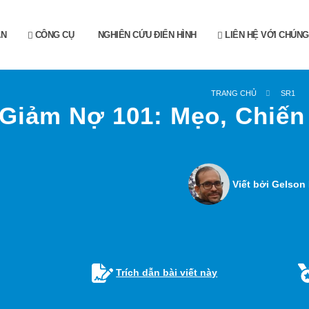
ẪN
CÔNG CỤ
NGHIÊN CỨU ĐIỂN HÌNH
LIÊN HỆ VỚI CHÚNG
TRANG CHỦ
SR1
Giảm Nợ 101: Mẹo, Chiến
Viết bởi Gelson 
Trích dẫn bài viết này