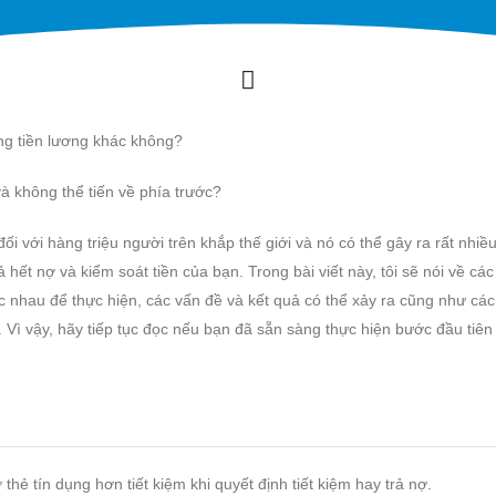
ang tiền lương khác không?
à không thể tiến về phía trước?
i với hàng triệu người trên khắp thế giới và nó có thể gây ra rất nhiề
ả hết nợ và kiểm soát tiền của bạn. Trong bài viết này, tôi sẽ nói về cá
c nhau để thực hiện, các vấn đề và kết quả có thể xảy ra cũng như cá
cũ. Vì vậy, hãy tiếp tục đọc nếu bạn đã sẵn sàng thực hiện bước đầu tiê
thẻ tín dụng hơn tiết kiệm khi quyết định tiết kiệm hay trả nợ.