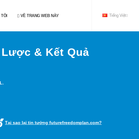
 TÔI
VỀ TRANG WEB NÀY
Tiếng Việt
 Lược & Kết Quả
L.
Tại sao lại tin tưởng futurefreedomplan.com?