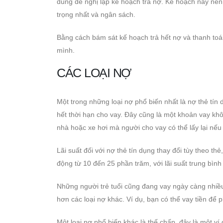
dùng đề nghị lập kế hoạch trả nợ. Kế hoạch này nê
trọng nhất và ngân sách.
Bằng cách bám sát kế hoạch trả hết nợ và thanh toá
mình.
CÁC LOẠI NỢ
Một trong những loại nợ phổ biến nhất là nợ thẻ tín 
hết thời hạn cho vay. Đây cũng là một khoản vay khô
nhà hoặc xe hơi mà người cho vay có thể lấy lại nếu
Lãi suất đối với nợ thẻ tín dụng thay đổi tùy theo t
động từ 10 đến 25 phần trăm, với lãi suất trung bìn
Những người trẻ tuổi cũng đang vay ngày càng nhiều
hơn các loại nợ khác. Ví dụ, bạn có thể vay tiền để 
Một loại nợ phổ biến khác là thế chấp, đây là một v