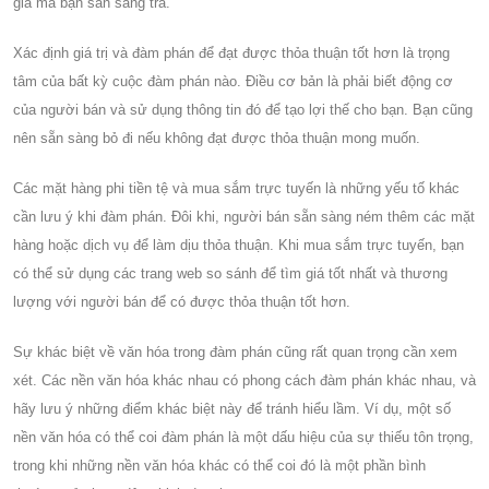
giá mà bạn sẵn sàng trả.
Xác định giá trị và đàm phán để đạt được thỏa thuận tốt hơn là trọng
tâm của bất kỳ cuộc đàm phán nào. Điều cơ bản là phải biết động cơ
của người bán và sử dụng thông tin đó để tạo lợi thế cho bạn. Bạn cũng
nên sẵn sàng bỏ đi nếu không đạt được thỏa thuận mong muốn.
Các mặt hàng phi tiền tệ và mua sắm trực tuyến là những yếu tố khác
cần lưu ý khi đàm phán. Đôi khi, người bán sẵn sàng ném thêm các mặt
hàng hoặc dịch vụ để làm dịu thỏa thuận. Khi mua sắm trực tuyến, bạn
có thể sử dụng các trang web so sánh để tìm giá tốt nhất và thương
lượng với người bán để có được thỏa thuận tốt hơn.
Sự khác biệt về văn hóa trong đàm phán cũng rất quan trọng cần xem
xét. Các nền văn hóa khác nhau có phong cách đàm phán khác nhau, và
hãy lưu ý những điểm khác biệt này để tránh hiểu lầm. Ví dụ, một số
nền văn hóa có thể coi đàm phán là một dấu hiệu của sự thiếu tôn trọng,
trong khi những nền văn hóa khác có thể coi đó là một phần bình