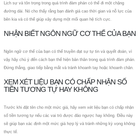
Lịch sự và tôn trọng trong quá trình đàm phán có thể đi một chặng
đường dài. Nó cho thấy rằng bạn đánh giá cao thời gian và nỗ lực của
bên kia và có thể giúp xây dựng một mối quan hệ tích cực.
NHẬN BIẾT NGÔN NGỮ CƠ THỂ CỦA BẠN
Ngôn ngữ cơ thể của bạn có thể truyền đạt sự tự tin và quyết đoán, vì
vậy hãy chú ý đến cách bạn thể hiện bản thân trong quá trình đàm phán.
Đứng thẳng, giao tiếp bằng mắt và tránh khoanh tay hoặc khoanh chân.
XEM XÉT LIỆU BẠN CÓ CHẤP NHẬN SỐ
TIỀN TƯƠNG TỰ HAY KHÔNG
Trước khi đặt tên cho một mức giá, hãy xem xét liệu bạn có chấp nhận
số tiền tương tự nếu các vai trò được đảo ngược hay không. Điều này
sẽ giúp bạn xác định một mức giá hợp lý và tránh những kỳ vọng không
thực tế.