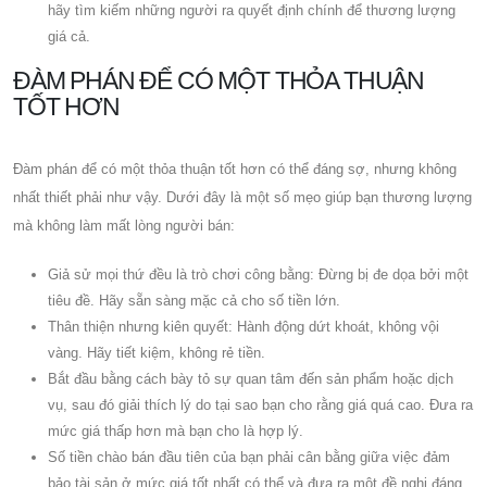
hãy tìm kiếm những người ra quyết định chính để thương lượng
giá cả.
ĐÀM PHÁN ĐỂ CÓ MỘT THỎA THUẬN
TỐT HƠN
Đàm phán để có một thỏa thuận tốt hơn có thể đáng sợ, nhưng không
nhất thiết phải như vậy. Dưới đây là một số mẹo giúp bạn thương lượng
mà không làm mất lòng người bán:
Giả sử mọi thứ đều là trò chơi công bằng: Đừng bị đe dọa bởi một
tiêu đề. Hãy sẵn sàng mặc cả cho số tiền lớn.
Thân thiện nhưng kiên quyết: Hành động dứt khoát, không vội
vàng. Hãy tiết kiệm, không rẻ tiền.
Bắt đầu bằng cách bày tỏ sự quan tâm đến sản phẩm hoặc dịch
vụ, sau đó giải thích lý do tại sao bạn cho rằng giá quá cao. Đưa ra
mức giá thấp hơn mà bạn cho là hợp lý.
Số tiền chào bán đầu tiên của bạn phải cân bằng giữa việc đảm
bảo tài sản ở mức giá tốt nhất có thể và đưa ra một đề nghị đáng