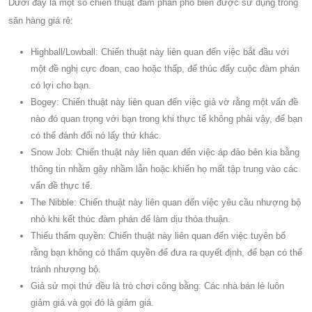
Dưới đây là một số chiến thuật đàm phán phổ biến được sử dụng trong
săn hàng giá rẻ:
Highball/Lowball: Chiến thuật này liên quan đến việc bắt đầu với
một đề nghị cực đoan, cao hoặc thấp, để thúc đẩy cuộc đàm phán
có lợi cho bạn.
Bogey: Chiến thuật này liên quan đến việc giả vờ rằng một vấn đề
nào đó quan trọng với bạn trong khi thực tế không phải vậy, để bạn
có thể đánh đổi nó lấy thứ khác.
Snow Job: Chiến thuật này liên quan đến việc áp đảo bên kia bằng
thông tin nhằm gây nhầm lẫn hoặc khiến họ mất tập trung vào các
vấn đề thực tế.
The Nibble: Chiến thuật này liên quan đến việc yêu cầu nhượng bộ
nhỏ khi kết thúc đàm phán để làm dịu thỏa thuận.
Thiếu thẩm quyền: Chiến thuật này liên quan đến việc tuyên bố
rằng bạn không có thẩm quyền để đưa ra quyết định, để bạn có thể
tránh nhượng bộ.
Giả sử mọi thứ đều là trò chơi công bằng: Các nhà bán lẻ luôn
giảm giá và gọi đó là giảm giá.