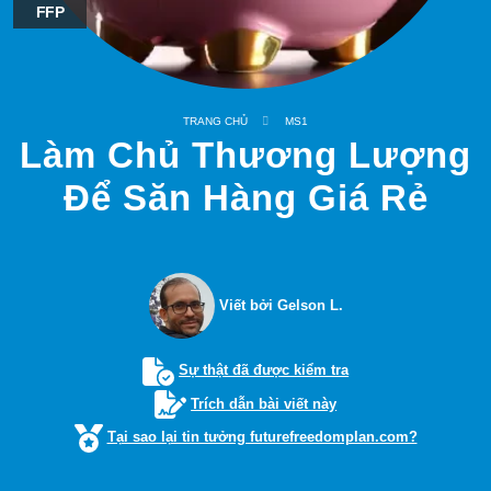
FFP
TRANG CHỦ
MS1
Làm Chủ Thương Lượng
Để Săn Hàng Giá Rẻ
Viết bởi Gelson L.
Sự thật đã được kiểm tra
Trích dẫn bài viết này
Tại sao lại tin tưởng futurefreedomplan.com?