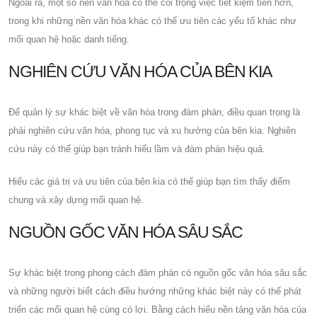
Ngoài ra, một số nền văn hóa có thể coi trọng việc tiết kiệm tiền hơn,
trong khi những nền văn hóa khác có thể ưu tiên các yếu tố khác như
mối quan hệ hoặc danh tiếng.
NGHIÊN CỨU VĂN HÓA CỦA BÊN KIA
Để quản lý sự khác biệt về văn hóa trong đàm phán, điều quan trọng là
phải nghiên cứu văn hóa, phong tục và xu hướng của bên kia. Nghiên
cứu này có thể giúp bạn tránh hiểu lầm và đàm phán hiệu quả.
Hiểu các giá trị và ưu tiên của bên kia có thể giúp bạn tìm thấy điểm
chung và xây dựng mối quan hệ.
NGUỒN GỐC VĂN HÓA SÂU SẮC
Sự khác biệt trong phong cách đàm phán có nguồn gốc văn hóa sâu sắc
và những người biết cách điều hướng những khác biệt này có thể phát
triển các mối quan hệ cùng có lợi. Bằng cách hiểu nền tảng văn hóa của