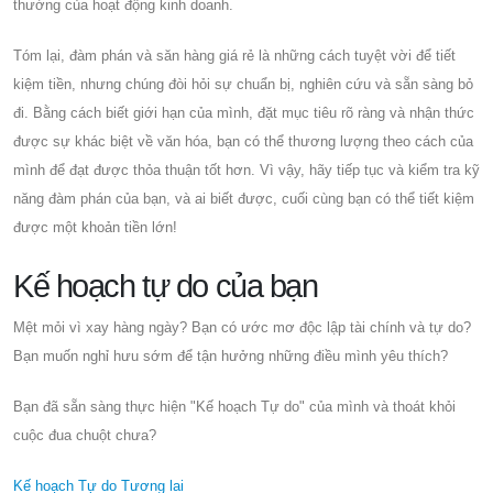
thường của hoạt động kinh doanh.
Tóm lại, đàm phán và săn hàng giá rẻ là những cách tuyệt vời để tiết
kiệm tiền, nhưng chúng đòi hỏi sự chuẩn bị, nghiên cứu và sẵn sàng bỏ
đi. Bằng cách biết giới hạn của mình, đặt mục tiêu rõ ràng và nhận thức
được sự khác biệt về văn hóa, bạn có thể thương lượng theo cách của
mình để đạt được thỏa thuận tốt hơn. Vì vậy, hãy tiếp tục và kiểm tra kỹ
năng đàm phán của bạn, và ai biết được, cuối cùng bạn có thể tiết kiệm
được một khoản tiền lớn!
Kế hoạch tự do của bạn
Mệt mỏi vì xay hàng ngày? Bạn có ước mơ độc lập tài chính và tự do?
Bạn muốn nghỉ hưu sớm để tận hưởng những điều mình yêu thích?
Bạn đã sẵn sàng thực hiện "Kế hoạch Tự do" của mình và thoát khỏi
cuộc đua chuột chưa?
Kế hoạch Tự do Tương lai