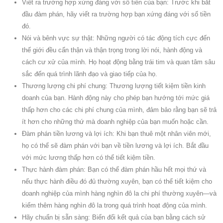
Viết ra trường hợp xứng đáng với số tiền của bạn: Trước khi bắt
đầu đàm phán, hãy viết ra trường hợp bạn xứng đáng với số tiền
đó.
Nói và bênh vực sự thật: Những người có tác động tích cực đến
thế giới đều cẩn thận và thận trọng trong lời nói, hành động và
cách cư xử của mình. Họ hoạt động bằng trái tim và quan tâm sâu
sắc đến quá trình lãnh đạo và giao tiếp của họ.
Thương lượng chi phí chung: Thương lượng tiết kiệm tiền kinh
doanh của bạn. Hành động này cho phép bạn hướng tới mức giá
thấp hơn cho các chi phí chung của mình, đảm bảo rằng bạn sẽ trả
ít hơn cho những thứ mà doanh nghiệp của bạn muốn hoặc cần.
Đàm phán tiền lương và lợi ích: Khi bạn thuê một nhân viên mới,
họ có thể sẽ đàm phán với bạn về tiền lương và lợi ích. Bắt đầu
với mức lương thấp hơn có thể tiết kiệm tiền.
Thực hành đàm phán: Bạn có thể đàm phán hầu hết mọi thứ và
nếu thực hành điều đó đủ thường xuyên, bạn có thể tiết kiệm cho
doanh nghiệp của mình hàng nghìn đô la chi phí thường xuyên—và
kiếm thêm hàng nghìn đô la trong quá trình hoạt động của mình.
Hãy chuẩn bị sẵn sàng: Biến đổi kết quả của bạn bằng cách sử