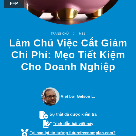
FFP
TRANG CHỦ
MS1
Làm Chủ Việc Cắt Giảm
Chi Phí: Mẹo Tiết Kiệm
Cho Doanh Nghiệp
Viết bởi Gelson L.
Sự thật đã được kiểm tra
Trích dẫn bài viết này
Tại sao lại tin tưởng futurefreedomplan.com?