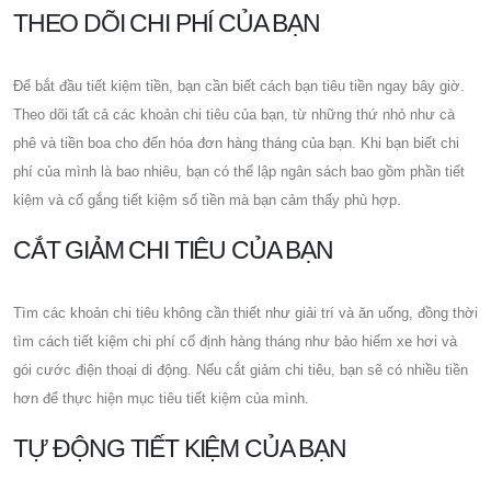
THEO DÕI CHI PHÍ CỦA BẠN
Để bắt đầu tiết kiệm tiền, bạn cần biết cách bạn tiêu tiền ngay bây giờ.
Theo dõi tất cả các khoản chi tiêu của bạn, từ những thứ nhỏ như cà
phê và tiền boa cho đến hóa đơn hàng tháng của bạn. Khi bạn biết chi
phí của mình là bao nhiêu, bạn có thể lập ngân sách bao gồm phần tiết
kiệm và cố gắng tiết kiệm số tiền mà bạn cảm thấy phù hợp.
CẮT GIẢM CHI TIÊU CỦA BẠN
Tìm các khoản chi tiêu không cần thiết như giải trí và ăn uống, đồng thời
tìm cách tiết kiệm chi phí cố định hàng tháng như bảo hiểm xe hơi và
gói cước điện thoại di động. Nếu cắt giảm chi tiêu, bạn sẽ có nhiều tiền
hơn để thực hiện mục tiêu tiết kiệm của mình.
TỰ ĐỘNG TIẾT KIỆM CỦA BẠN