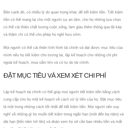
Bên cạnh đó, có nhiều lý do quan trọng khác để tiết kiệm tiền. Tiết kiệm
tiền có thể mang lại cho một người sự an tâm, cho họ những lựa chọn
có thể cải thiện chất lượng cuộc sống, làm giàu thêm thông qua lãi kép
và thậm chí có thể cho phép họ nghỉ hưu sớm.
Mọi người có thể cải thiện tình hình tài chính và đạt được mục tiêu của
mình nếu họ tiết kiệm cho tương lai, lập kế hoạch cho những chi phí
ngoài kế hoạch, mua sắm lớn và có tự do tài chính.
ĐẶT MỤC TIÊU VÀ XEM XÉT CHI PHÍ
Lập kế hoạch tài chính có thể giúp mọi người tiết kiệm tiền bằng cách
cung cấp cho họ một kế hoạch về cách xử lý tiền của họ. Đặt mục tiêu
là một trong những cách tốt nhất để tiết kiệm tiền. Mọi người nên suy
nghĩ về những gì họ muốn tiết kiệm trong ngắn hạn (một đến ba năm) và
dài hạn (bốn năm trở lên) và đoán xem họ sẽ cần bao nhiêu tiền và mất