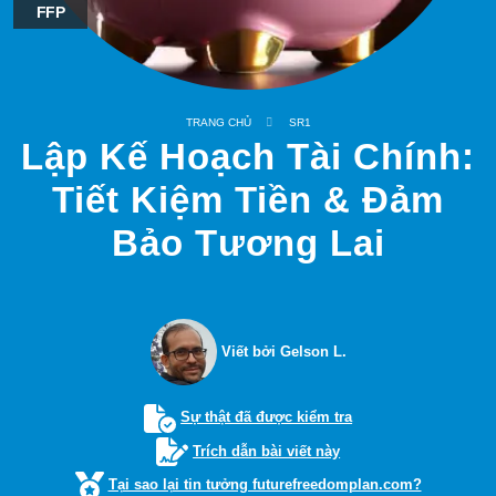
FFP
TRANG CHỦ
SR1
Lập Kế Hoạch Tài Chính:
Tiết Kiệm Tiền & Đảm
Bảo Tương Lai
Viết bởi Gelson L.
Sự thật đã được kiểm tra
Trích dẫn bài viết này
Tại sao lại tin tưởng futurefreedomplan.com?