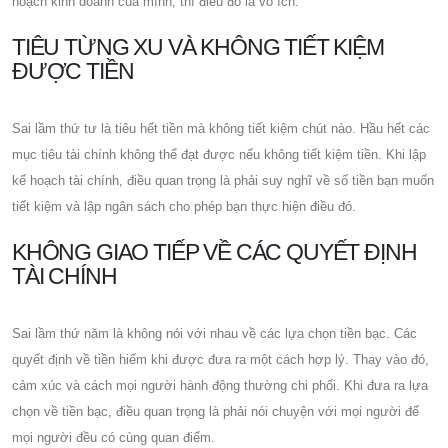
hoạch kinh doanh của mình, thì điều đó là vô ích.
TIÊU TỪNG XU VÀ KHÔNG TIẾT KIỆM
ĐƯỢC TIỀN
Sai lầm thứ tư là tiêu hết tiền mà không tiết kiệm chút nào. Hầu hết các
mục tiêu tài chính không thể đạt được nếu không tiết kiệm tiền. Khi lập
kế hoạch tài chính, điều quan trọng là phải suy nghĩ về số tiền bạn muốn
tiết kiệm và lập ngân sách cho phép bạn thực hiện điều đó.
KHÔNG GIAO TIẾP VỀ CÁC QUYẾT ĐỊNH
TÀI CHÍNH
Sai lầm thứ năm là không nói với nhau về các lựa chọn tiền bạc. Các
quyết định về tiền hiếm khi được đưa ra một cách hợp lý. Thay vào đó,
cảm xúc và cách mọi người hành động thường chi phối. Khi đưa ra lựa
chọn về tiền bạc, điều quan trọng là phải nói chuyện với mọi người để
mọi người đều có cùng quan điểm.