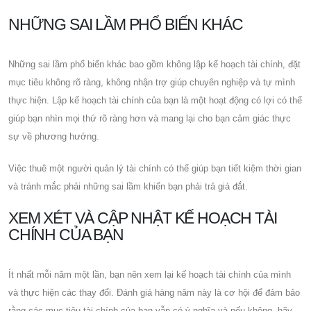
NHỮNG SAI LẦM PHỔ BIẾN KHÁC
Những sai lầm phổ biến khác bao gồm không lập kế hoạch tài chính, đặt
mục tiêu không rõ ràng, không nhận trợ giúp chuyên nghiệp và tự mình
thực hiện. Lập kế hoạch tài chính của bạn là một hoạt động có lợi có thể
giúp bạn nhìn mọi thứ rõ ràng hơn và mang lại cho bạn cảm giác thực
sự về phương hướng.
Việc thuê một người quản lý tài chính có thể giúp bạn tiết kiệm thời gian
và tránh mắc phải những sai lầm khiến bạn phải trả giá đắt.
XEM XÉT VÀ CẬP NHẬT KẾ HOẠCH TÀI
CHÍNH CỦA BẠN
Ít nhất mỗi năm một lần, bạn nên xem lại kế hoạch tài chính của mình
và thực hiện các thay đổi. Đánh giá hàng năm này là cơ hội để đảm bảo
rằng các mục tiêu tài chính của bạn vẫn có ý nghĩa và nếu không, hãy