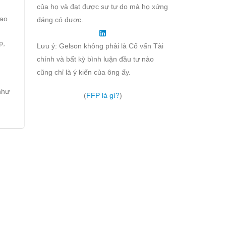
của họ và đạt được sự tự do mà họ xứng
bao
đáng có được.
p,
Lưu ý: Gelson không phải là Cố vấn Tài
chính và bất kỳ bình luận đầu tư nào
cũng chỉ là ý kiến của ông ấy.
như
(
FFP là gì?
)