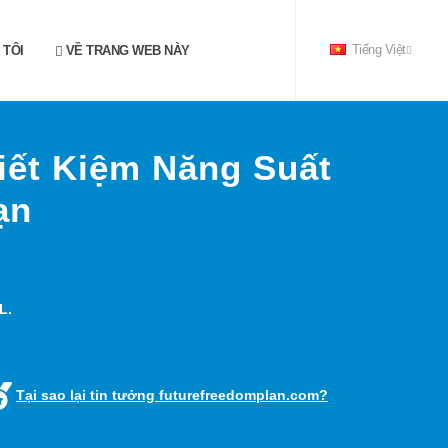
 TÔI
VỀ TRANG WEB NÀY
Tiếng Việt
ết Kiệm Năng Suất
ạn
L.
Tại sao lại tin tưởng futurefreedomplan.com?