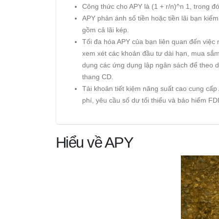
Công thức cho APY là (1 + r/n)^n 1, trong đó 
APY phản ánh số tiền hoặc tiền lãi bạn kiế
gồm cả lãi kép.
Tối đa hóa APY của bạn liên quan đến việc n
xem xét các khoản đầu tư dài hạn, mua sắm 
dụng các ứng dụng lập ngân sách để theo dõi
thang CD.
Tài khoản tiết kiệm năng suất cao cung cấp
phí, yêu cầu số dư tối thiểu và bảo hiểm FDI
Hiểu về APY