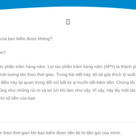
ệm của bạn kiếm được không?
ơn?
i tức phần trăm hàng năm. Lợi tức phần trăm hàng năm (APY) là thành 
t lượng lớn theo thời gian. Trong bài viết này, tôi sẽ giải thích tỷ suấ
điều này lại quan trọng đối với bất kỳ ai muốn tiết kiệm tiền. Chúng tôi
ng như những rủi ro và lợi ích khi làm như vậy. Vì vậy, hãy lấy một tá
từ số tiền của bạn.
 theo thời gian khi bạn kiếm được tiền lãi từ tiền gửi của mình.