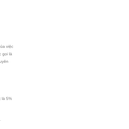
của việc
 gọi là
xuyên
t là 5%
.