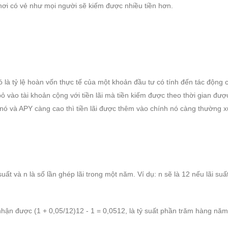
 nơi có vẻ như mọi người sẽ kiếm được nhiều tiền hơn.
 là tỷ lệ hoàn vốn thực tế của một khoản đầu tư có tính đến tác động 
bỏ vào tài khoản cộng với tiền lãi mà tiền kiếm được theo thời gian được
 nó và APY càng cao thì tiền lãi được thêm vào chính nó càng thường 
 suất và n là số lần ghép lãi trong một năm. Ví dụ: n sẽ là 12 nếu lãi suấ
hận được (1 + 0,05/12)12 - 1 = 0,0512, là tỷ suất phần trăm hàng năm