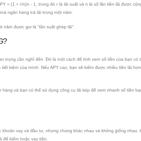
 (1 + r/n)n - 1, trong đó r là lãi suất và n là số lần tiền lãi được cộ
 mà ngân hàng trả lãi trong một năm.
t năm được gọi là “tần suất ghép lãi”.
G?
n trọng cần nghĩ đến. Đó là một cách để tính xem số tiền của bạn có 
ản tiết kiệm của mình. Nếu APY cao, bạn sẽ kiếm được nhiều tiền lãi hơ
n hàng và bạn có thể sử dụng công cụ lãi kép để xem nhanh số tiền bạ
c khoản vay và đầu tư, nhưng chúng khác nhau và không giống nhau. 
ả để kiếm hoặc vay tiền.