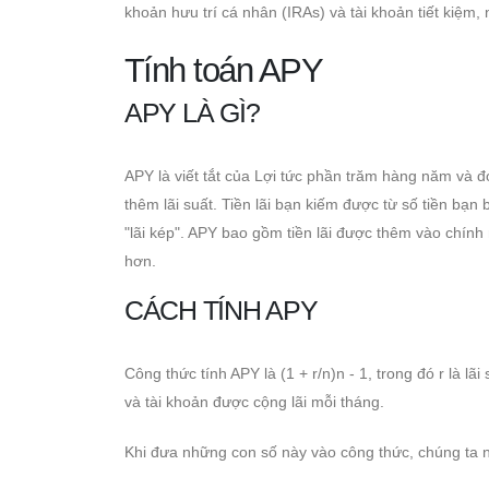
khoản hưu trí cá nhân (IRAs) và tài khoản tiết kiệm,
Tính toán APY
APY LÀ GÌ?
APY là viết tắt của Lợi tức phần trăm hàng năm và đó
thêm lãi suất. Tiền lãi bạn kiếm được từ số tiền bạn 
"lãi kép". APY bao gồm tiền lãi được thêm vào chính
hơn.
CÁCH TÍNH APY
Công thức tính APY là (1 + r/n)n - 1, trong đó r là lãi
và tài khoản được cộng lãi mỗi tháng.
Khi đưa những con số này vào công thức, chúng ta n