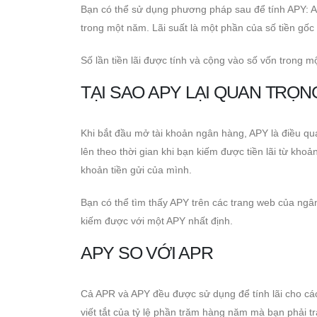
Bạn có thể sử dụng phương pháp sau để tính APY: APY =
trong một năm. Lãi suất là một phần của số tiền gốc
Số lần tiền lãi được tính và cộng vào số vốn trong mộ
TẠI SAO APY LẠI QUAN TRỌN
Khi bắt đầu mở tài khoản ngân hàng, APY là điều qua
lên theo thời gian khi bạn kiếm được tiền lãi từ kho
khoản tiền gửi của mình.
Bạn có thể tìm thấy APY trên các trang web của ngâ
kiếm được với một APY nhất định.
APY SO VỚI APR
Cả APR và APY đều được sử dụng để tính lãi cho cá
viết tắt của tỷ lệ phần trăm hàng năm mà bạn phải tr