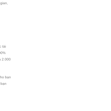
 gian,
 tài
,00%
à 2.000
cho bạn
a bạn