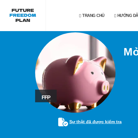
TRANG CHỦ
HƯỚNG D
Mở
FFP
Sự thật đã được kiểm tra