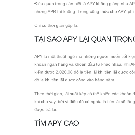
Điều quan trọng cần biết là APY không giống như APR,
nhưng APR thì không. Trong công thức cho APY, phí 
Chỉ có thời gian gộp là.
TẠI SAO APY LẠI QUAN TRỌN
APY là một thuật ngữ mà những người muốn tiết kiệm
khoản ngân hàng và khoản đầu tư khác nhau. Khi APY
kiếm được 2.020,08 đô la tiền lãi khi tiền lãi được c
đô la khi tiền lãi được cộng vào hàng năm.
Theo thời gian, lãi suất kép có thể khiến các khoản
khi cho vay, bởi vì điều đó có nghĩa là tiền lãi sẽ 
được trả lại.
TÌM APY CAO