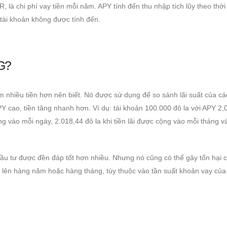
 là chi phí vay tiền mỗi năm. APY tính đến thu nhập tích lũy theo thời
tài khoản không được tính đến.
G?
 nhiều tiền hơn nên biết. Nó được sử dụng để so sánh lãi suất của các
 cao, tiền tăng nhanh hơn. Ví dụ: tài khoản 100.000 đô la với APY 2
ộng vào mỗi ngày, 2.018,44 đô la khi tiền lãi được cộng vào mỗi tháng v
 đầu tư được đền đáp tốt hơn nhiều. Nhưng nó cũng có thể gây tổn hại 
tăng lên hàng năm hoặc hàng tháng, tùy thuộc vào tần suất khoản vay củ