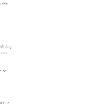
ng dồn
thể tăng
n cho
n sẽ
APR là