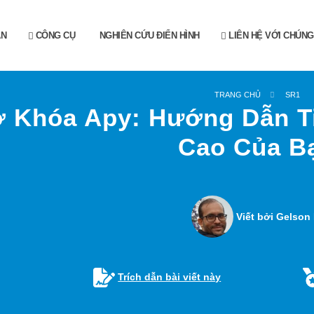
ẪN
CÔNG CỤ
NGHIÊN CỨU ĐIỂN HÌNH
LIÊN HỆ VỚI CHÚNG
TRANG CHỦ
SR1
 Khóa Apy: Hướng Dẫn Ti
Cao Của B
Viết bởi Gelson 
Trích dẫn bài viết này