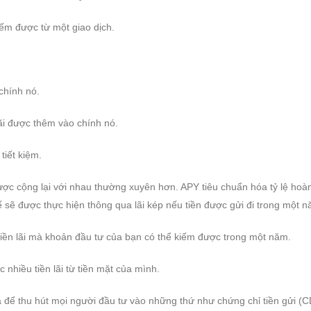
kiếm được từ một giao dịch.
chính nó.
lãi được thêm vào chính nó.
tiết kiệm.
được cộng lại với nhau thường xuyên hơn. APY tiêu chuẩn hóa tỷ lệ hoà
ế sẽ được thực hiện thông qua lãi kép nếu tiền được gửi đi trong một n
iền lãi mà khoản đầu tư của bạn có thể kiếm được trong một năm.
nhiều tiền lãi từ tiền mặt của mình.
để thu hút mọi người đầu tư vào những thứ như chứng chỉ tiền gửi (CD