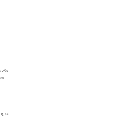
n vốn
ăm.
), tài