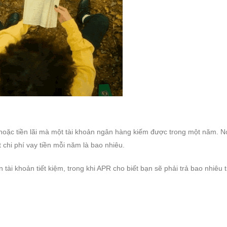
n hoặc tiền lãi mà một tài khoản ngân hàng kiếm được trong một năm. 
chi phí vay tiền mỗi năm là bao nhiêu.
 tài khoản tiết kiệm, trong khi APR cho biết bạn sẽ phải trả bao nhiêu 