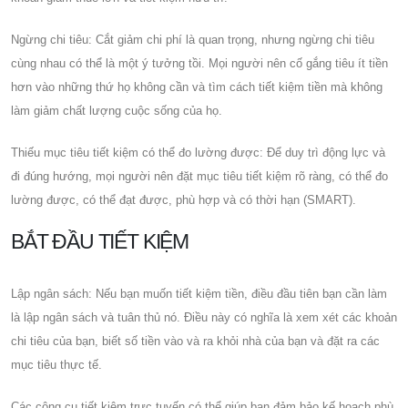
Ngừng chi tiêu: Cắt giảm chi phí là quan trọng, nhưng ngừng chi tiêu
cùng nhau có thể là một ý tưởng tồi. Mọi người nên cố gắng tiêu ít tiền
hơn vào những thứ họ không cần và tìm cách tiết kiệm tiền mà không
làm giảm chất lượng cuộc sống của họ.
Thiếu mục tiêu tiết kiệm có thể đo lường được: Để duy trì động lực và
đi đúng hướng, mọi người nên đặt mục tiêu tiết kiệm rõ ràng, có thể đo
lường được, có thể đạt được, phù hợp và có thời hạn (SMART).
BẮT ĐẦU TIẾT KIỆM
Lập ngân sách: Nếu bạn muốn tiết kiệm tiền, điều đầu tiên bạn cần làm
là lập ngân sách và tuân thủ nó. Điều này có nghĩa là xem xét các khoản
chi tiêu của bạn, biết số tiền vào và ra khỏi nhà của bạn và đặt ra các
mục tiêu thực tế.
Các công cụ tiết kiệm trực tuyến có thể giúp bạn đảm bảo kế hoạch phù