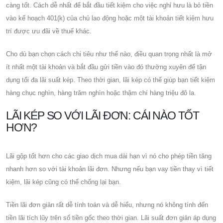
càng tốt. Cách dễ nhất để bắt đầu tiết kiệm cho việc nghỉ hưu là bỏ tiền
vào kế hoạch 401(k) của chủ lao động hoặc một tài khoản tiết kiệm hưu
trí được ưu đãi về thuế khác.
Cho dù bạn chọn cách chi tiêu như thế nào, điều quan trọng nhất là mở
ít nhất một tài khoản và bắt đầu gửi tiền vào đó thường xuyên để tận
dụng tối đa lãi suất kép. Theo thời gian, lãi kép có thể giúp bạn tiết kiệm
hàng chục nghìn, hàng trăm nghìn hoặc thậm chí hàng triệu đô la.
LÃI KÉP SO VỚI LÃI ĐƠN: CÁI NÀO TỐT
HƠN?
Lãi gộp tốt hơn cho các giao dịch mua dài hạn vì nó cho phép tiền tăng
nhanh hơn so với tài khoản lãi đơn. Nhưng nếu bạn vay tiền thay vì tiết
kiệm, lãi kép cũng có thể chống lại bạn.
Tiền lãi đơn giản rất dễ tính toán và dễ hiểu, nhưng nó không tính đến
tiền lãi tích lũy trên số tiền gốc theo thời gian. Lãi suất đơn giản áp dụng