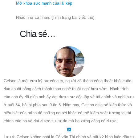
Mở khóa sức mạnh của lãi kép
Nhắc nhở cá nhân: (Tình trạng bài viết: thô)
Chia sẻ…
Gelson là một cựu kỹ sư công ty, người đã thành công thoát khỏi cuộc
đua chuột bằng cách thành thạo nghệ thuật nghỉ hưu sớm. Hành trình
của anh ấy đã giúp anh ấy đạt được sự độc lập về tài chính và nghỉ hưu
ở tuổi 34, bỏ lại phía sau 9 ăn 5. Hôm nay, Gelson chia sẻ kiến thức và
hiểu biết của mình để những người khác có thể kiểm soát tương lai tài
chính của họ và đạt được sự tự do mà họ xứng đáng có được.
Lưu ý: Gelson không phải là Cố vấn Tài chính và bất kỳ bình luận đầu tư