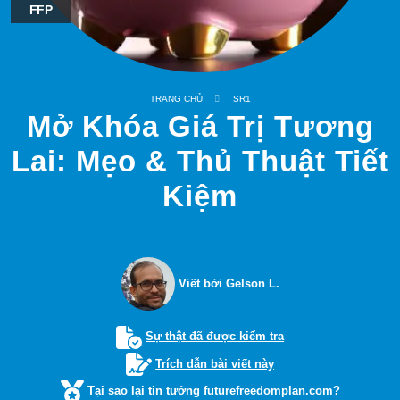
FFP
TRANG CHỦ
SR1
Mở Khóa Giá Trị Tương
Lai: Mẹo & Thủ Thuật Tiết
Kiệm
Viết bởi Gelson L.
Sự thật đã được kiểm tra
Trích dẫn bài viết này
Tại sao lại tin tưởng futurefreedomplan.com?