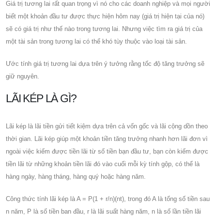
Giá trị tương lai rất quan trọng vì nó cho các doanh nghiệp và mọi người
biết một khoản đầu tư được thực hiện hôm nay (giá trị hiện tại của nó)
sẽ có giá trị như thế nào trong tương lai. Nhưng việc tìm ra giá trị của
một tài sản trong tương lai có thể khó tùy thuộc vào loại tài sản.
Ước tính giá trị tương lai dựa trên ý tưởng rằng tốc độ tăng trưởng sẽ
giữ nguyên.
LÃI KÉP LÀ GÌ?
Lãi kép là lãi tiền gửi tiết kiệm dựa trên cả vốn gốc và lãi cộng dồn theo
thời gian. Lãi kép giúp một khoản tiền tăng trưởng nhanh hơn lãi đơn vì
ngoài việc kiếm được tiền lãi từ số tiền bạn đầu tư, bạn còn kiếm được
tiền lãi từ những khoản tiền lãi đó vào cuối mỗi kỳ tính gộp, có thể là
hàng ngày, hàng tháng, hàng quý hoặc hàng năm.
Công thức tính lãi kép là A = P(1 + r/n)(nt), trong đó A là tổng số tiền sau
n năm, P là số tiền ban đầu, r là lãi suất hàng năm, n là số lần tiền lãi