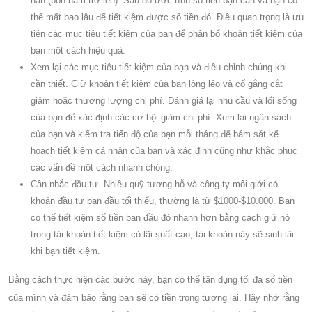
hạn (bốn năm trở lên). Sau đó ước tính số tiền bạn cần và bạn có
thể mất bao lâu để tiết kiệm được số tiền đó. Điều quan trọng là ưu
tiên các mục tiêu tiết kiệm của bạn để phân bổ khoản tiết kiệm của
bạn một cách hiệu quả.
Xem lại các mục tiêu tiết kiệm của bạn và điều chỉnh chúng khi
cần thiết. Giữ khoản tiết kiệm của bạn lỏng lẻo và cố gắng cắt
giảm hoặc thương lượng chi phí. Đánh giá lại nhu cầu và lối sống
của bạn để xác định các cơ hội giảm chi phí. Xem lại ngân sách
của bạn và kiểm tra tiến độ của bạn mỗi tháng để bám sát kế
hoạch tiết kiệm cá nhân của bạn và xác định cũng như khắc phục
các vấn đề một cách nhanh chóng.
Cân nhắc đầu tư. Nhiều quỹ tương hỗ và công ty môi giới có
khoản đầu tư ban đầu tối thiểu, thường là từ $1000-$10.000. Bạn
có thể tiết kiệm số tiền ban đầu đó nhanh hơn bằng cách giữ nó
trong tài khoản tiết kiệm có lãi suất cao, tài khoản này sẽ sinh lãi
khi bạn tiết kiệm.
Bằng cách thực hiện các bước này, bạn có thể tận dụng tối đa số tiền
của mình và đảm bảo rằng bạn sẽ có tiền trong tương lai. Hãy nhớ rằng