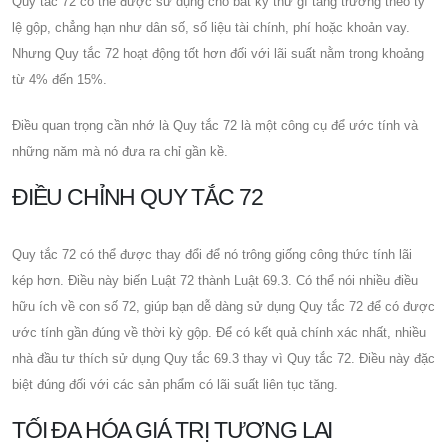
Quy tắc 72 có thể được sử dụng cho bất kỳ thứ gì tăng trưởng theo tỷ
lệ gộp, chẳng hạn như dân số, số liệu tài chính, phí hoặc khoản vay.
Nhưng Quy tắc 72 hoạt động tốt hơn đối với lãi suất nằm trong khoảng
từ 4% đến 15%.
Điều quan trọng cần nhớ là Quy tắc 72 là một công cụ để ước tính và
những năm mà nó đưa ra chỉ gần kề.
ĐIỀU CHỈNH QUY TẮC 72
Quy tắc 72 có thể được thay đổi để nó trông giống công thức tính lãi
kép hơn. Điều này biến Luật 72 thành Luật 69.3. Có thể nói nhiều điều
hữu ích về con số 72, giúp bạn dễ dàng sử dụng Quy tắc 72 để có được
ước tính gần đúng về thời kỳ gộp. Để có kết quả chính xác nhất, nhiều
nhà đầu tư thích sử dụng Quy tắc 69.3 thay vì Quy tắc 72. Điều này đặc
biệt đúng đối với các sản phẩm có lãi suất liên tục tăng.
TỐI ĐA HÓA GIÁ TRỊ TƯƠNG LAI