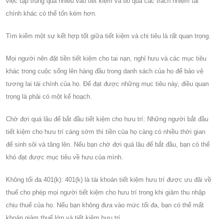
việc tập trung quá nhiều vào tiết kiệm và bỏ qua các trách nhiệm tài
chính khác có thể tốn kém hơn.
Tìm kiếm một sự kết hợp tốt giữa tiết kiệm và chi tiêu là rất quan trọng.
Mọi người nên đặt tiền tiết kiệm cho tai nạn, nghỉ hưu và các mục tiêu
khác trong cuộc sống lên hàng đầu trong danh sách của họ để bảo vệ
tương lai tài chính của họ. Để đạt được những mục tiêu này, điều quan
trọng là phải có một kế hoạch.
Chờ đợi quá lâu để bắt đầu tiết kiệm cho hưu trí: Những người bắt đầu
tiết kiệm cho hưu trí càng sớm thì tiền của họ càng có nhiều thời gian
để sinh sôi và tăng lên. Nếu bạn chờ đợi quá lâu để bắt đầu, bạn có thể
khó đạt được mục tiêu về hưu của mình.
Không tối đa 401(k): 401(k) là tài khoản tiết kiệm hưu trí được ưu đãi về
thuế cho phép mọi người tiết kiệm cho hưu trí trong khi giảm thu nhập
chịu thuế của họ. Nếu bạn không đưa vào mức tối đa, bạn có thể mất
khoản giảm thuế lớn và tiết kiệm hưu trí.