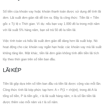
Số tiền của khoản vay hoặc khoản thanh toán được sử dụng để tính lãi
đơn. Lãi suất đơn giản rất dễ tìm ra. Đây là công thức: Tiền lãi = Tiền
gốc x Tỷ lệ x Thời gian. Ví dụ: nếu bạn vay 1.000 đô la trong một năm
với lãi suất 5% hàng năm, bạn sẽ trả 50 đô la tiền lãi.
Việc tính toán và hiểu lãi suất đơn giản dễ dàng hơn lãi suất kép. Nó
hoạt động cho các khoản vay ngắn hạn hoặc các khoản vay mà lãi suất
không tăng lên. Mặt khác, tiền lãi đơn giản không tính đến tiền lãi tích
lũy theo thời gian trên số tiền ban đầu.
LÃI KÉP
Tiền lãi gộp dựa trên số tiền ban đầu và tiền lãi được cộng vào mỗi lần.
Công thức tính lãi kép phức tạp hơn: A = P(1 + r/n)(nt), trong đó A là
tổng số tiền, P là tiền gốc, r là lãi suất hàng năm, n là số lần tiền lãi
được thêm vào mỗi năm và t là số năm.