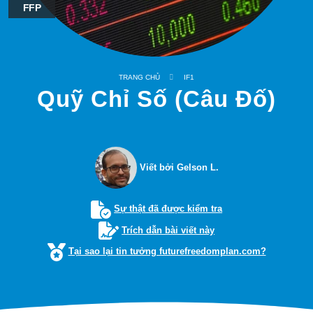
FFP
TRANG CHỦ
IF1
Quỹ Chỉ Số (Câu Đố)
Viết bởi Gelson L.
Sự thật đã được kiểm tra
Trích dẫn bài viết này
Tại sao lại tin tưởng futurefreedomplan.com?