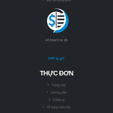
Bản đồ trang web
kế hoạch tự do
FFP là gì?
THỰC ĐƠN
Trang chủ
Hướng dẫn
Công cụ
Về trang web này