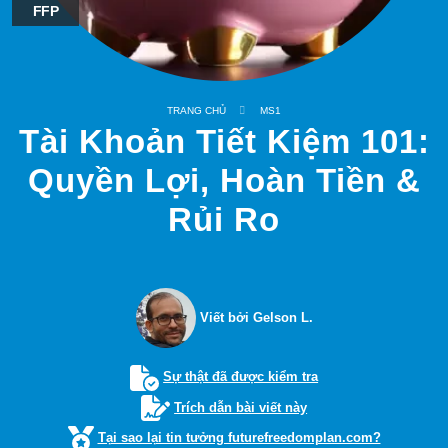
FFP
TRANG CHỦ
MS1
Tài Khoản Tiết Kiệm 101:
Quyền Lợi, Hoàn Tiền &
Rủi Ro
Viết bởi Gelson L.
Sự thật đã được kiểm tra
Trích dẫn bài viết này
Tại sao lại tin tưởng futurefreedomplan.com?