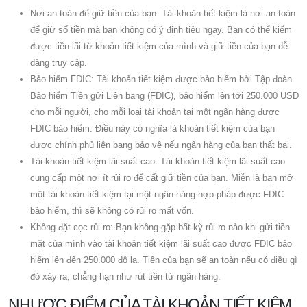
Nơi an toàn để giữ tiền của bạn: Tài khoản tiết kiệm là nơi an toàn
để giữ số tiền mà bạn không có ý định tiêu ngay. Bạn có thể kiếm
được tiền lãi từ khoản tiết kiệm của mình và giữ tiền của bạn dễ
dàng truy cập.
Bảo hiểm FDIC: Tài khoản tiết kiệm được bảo hiểm bởi Tập đoàn
Bảo hiểm Tiền gửi Liên bang (FDIC), bảo hiểm lên tới 250.000 USD
cho mỗi người, cho mỗi loại tài khoản tại một ngân hàng được
FDIC bảo hiểm. Điều này có nghĩa là khoản tiết kiệm của bạn
được chính phủ liên bang bảo vệ nếu ngân hàng của bạn thất bại.
Tài khoản tiết kiệm lãi suất cao: Tài khoản tiết kiệm lãi suất cao
cung cấp một nơi ít rủi ro để cất giữ tiền của bạn. Miễn là bạn mở
một tài khoản tiết kiệm tại một ngân hàng hợp pháp được FDIC
bảo hiểm, thì sẽ không có rủi ro mất vốn.
Không đặt cọc rủi ro: Bạn không gặp bất kỳ rủi ro nào khi gửi tiền
mặt của mình vào tài khoản tiết kiệm lãi suất cao được FDIC bảo
hiểm lên đến 250.000 đô la. Tiền của bạn sẽ an toàn nếu có điều gì
đó xảy ra, chẳng hạn như rút tiền từ ngân hàng.
NHƯỢC ĐIỂM CỦA TÀI KHOẢN TIẾT KIỆM