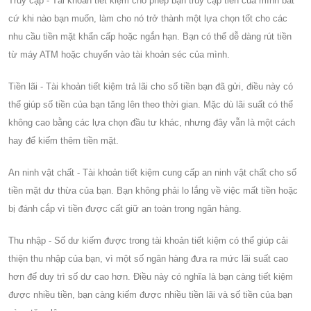
Truy cập - Tài khoản tiết kiệm cho phép bạn truy cập tiền của mình bất
cứ khi nào bạn muốn, làm cho nó trở thành một lựa chọn tốt cho các
nhu cầu tiền mặt khẩn cấp hoặc ngắn hạn. Bạn có thể dễ dàng rút tiền
từ máy ATM hoặc chuyển vào tài khoản séc của mình.
Tiền lãi - Tài khoản tiết kiệm trả lãi cho số tiền bạn đã gửi, điều này có
thể giúp số tiền của bạn tăng lên theo thời gian. Mặc dù lãi suất có thể
không cao bằng các lựa chọn đầu tư khác, nhưng đây vẫn là một cách
hay để kiếm thêm tiền mặt.
An ninh vật chất - Tài khoản tiết kiệm cung cấp an ninh vật chất cho số
tiền mặt dư thừa của bạn. Bạn không phải lo lắng về việc mất tiền hoặc
bị đánh cắp vì tiền được cất giữ an toàn trong ngân hàng.
Thu nhập - Số dư kiếm được trong tài khoản tiết kiệm có thể giúp cải
thiện thu nhập của bạn, vì một số ngân hàng đưa ra mức lãi suất cao
hơn để duy trì số dư cao hơn. Điều này có nghĩa là bạn càng tiết kiệm
được nhiều tiền, bạn càng kiếm được nhiều tiền lãi và số tiền của bạn