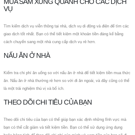
MUA SẮM XUNG QUANH CHO CÁC DỊCH
VỤ
Tìm kiếm dịch vụ viễn thông tại nhà, dịch vụ di động và điện để tìm các
giao dịch tốt nhất. Bạn có thể tiết kiệm một khoản tiền đáng kể bằng
cách chuyển sang một nhà cung cấp dịch vụ rẻ hơn.
NẤU ĂN Ở NHÀ
Kiểm tra chi phí ăn uống so với nấu ăn ở nhà để tiết kiệm tiền mua thức
ăn. Nấu ăn ở nhà thường rẻ hơn so với đi ăn ngoài, và đây cũng có thể
là một trải nghiệm thú vị và bổ ích.
THEO DÕI CHI TIÊU CỦA BẠN
Theo dõi chi tiêu của bạn có thể giúp bạn xác định những lĩnh vực mà
bạn có thể cắt giảm và tiết kiệm tiền. Bạn có thể sử dụng ứng dụng