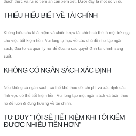
thách thức và rủi ro tiềm ẩn cần xem xét. Dưới đây là một số ví dụ:
THIẾU HIỂU BIẾT VỀ TÀI CHÍNH
Không hiểu các khái niệm và chiến lược tài chính có thể là một trở ngại
cho việc tiết kiệm tiền. Vui lòng tự học về các chủ đề như lập ngân
sách, đầu tư và quản lý nợ để đưa ra các quyết định tài chính sáng
suốt.
KHÔNG CÓ NGÂN SÁCH XÁC ĐỊNH
Nếu không có ngân sách, có thể khó theo dõi chi phí và xác định các
lĩnh vực có thể tiết kiệm tiền. Vui lòng tạo một ngân sách và tuân theo
nó để luôn đi đúng hướng về tài chính.
TƯ DUY "TÔI SẼ TIẾT KIỆM KHI TÔI KIẾM
ĐƯỢC NHIỀU TIỀN HƠN"