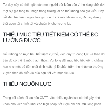
Tư duy này có thể ngăn cản mọi người tiết kiệm tiền vì họ đang chờ đợi
một sự gia tăng thu nhập trong tương lai có thể không bao giờ đến. Hãy
bắt đầu tiết kiệm ngay bây giờ, dù chỉ là một khoản nhỏ, để xây dựng
thói quen tài chính tốt và chuẩn bị cho tương lai.
THIẾU MỤC TIÊU TIẾT KIỆM CÓ THỂ ĐO
LƯỜNG ĐƯỢC
Nếu không có mục tiêu tiết kiệm cụ thể, việc duy trì động lực và theo dõi
tiến độ có thể là một thách thức. Vui lòng đặt mục tiêu tiết kiệm, chẳng
hạn như một số tiền nhất định hoặc tỷ lệ phần trăm thu nhập và thường
xuyên theo dõi tiến độ của bạn đối với mục tiêu đó.
THIẾU NGUỒN LỰC
Trong bối cảnh tối ưu hóa CNTT, việc thiếu nguồn lực có thể gây khó
khăn cho việc triển khai các biện pháp tiết kiệm chi phí. Vui lòng phân