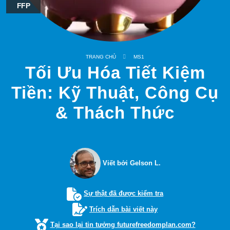
FFP
TRANG CHỦ
MS1
Tối Ưu Hóa Tiết Kiệm
Tiền: Kỹ Thuật, Công Cụ
& Thách Thức
Viết bởi Gelson L.
Sự thật đã được kiểm tra
Trích dẫn bài viết này
Tại sao lại tin tưởng futurefreedomplan.com?