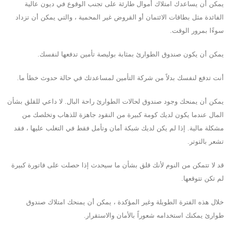
يمكن أن يساعدك امتلاك أموال طارئة على تجنب الوقوع في ديون عالية
الفائدة مثل بطاقات الائتمان أو القروض غير المحمية ، والتي يمكن أن تزداد
سوءًا بمرور الوقت.
يمكن أن يكون صندوق الطوارئ بمثابة بوليصة تأمين تدفعها لنفسك.
أنت تدفع لنفسك بدلاً من شركة التأمين لمساعدتك في حالة حدوث خطأ ما.
يمكن أن يمنحك وجود صندوق لحالات الطوارئ راحة البال. لا داعي للقلق بشأن
المال عندما يكون لديك كومة كبيرة من النقود جاهزة للذهاب وتخلصك من
مشكلة مالية. إذا لم يكن لديك شبكة أمان وتأمل فقط في التغلب عليها ، فقد
تشعر بالتوتر.
قد لا تتمكن من النوم لأنك قلق بشأن ما سيحدث إذا حصلت على فاتورة كبيرة
لم تكن تتوقعها.
خلال هذه الفترة الطويلة وغير المؤكدة ، يمكن أن يمنحك امتلاك صندوق
طوارئ يمكنك استخدامه شعوراً بالأمان والاستقرار.