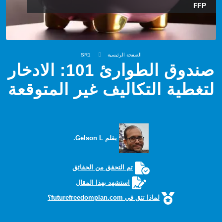
FFP
الصفحة الرئيسية
SR1
صندوق الطوارئ 101: الادخار
لتغطية التكاليف غير المتوقعة
بقلم Gelson L.
تم التحقق من الحقائق
استشهد بهذا المقال
لماذا تثق في futurefreedomplan.com؟