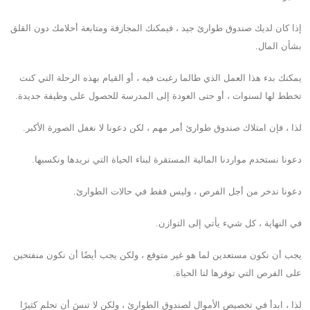
إذا كان لديك صندوق طوارئ جيد ، فيمكنك المجازفة ومتابعة أحلامك دون القلق
بشأن المال.
يمكنك بدء هذا العمل الذي طالما رغبت فيه ، أو القيام بهذه الرحلة التي كنت
تخطط لها لسنوات ، أو حتى العودة إلى المدرسة للحصول على وظيفة جديدة.
لذا ، فإن امتلاك صندوق طوارئ أمر مهم ، لكن دعونا لا نغفل الصورة الأكبر.
دعونا نستخدم مواردنا المالية المستقرة لبناء الحياة التي نريدها ونكسبها.
دعونا ندخر من أجل الفرص ، وليس فقط في حالات الطوارئ.
في النهاية ، كل شيء يأتي إلى التوازن.
يجب أن نكون مستعدين لما هو غير متوقع ، ولكن يجب أيضًا أن نكون منفتحين
على الفرص التي توفرها لنا الحياة.
لذا ، ابدأ في تخصيص الأموال لصندوق الطوارئ ، ولكن لا تنسَ أن تحلم كثيرًا