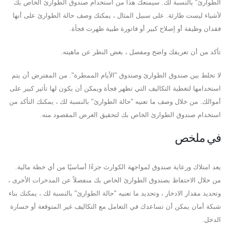
الطوارئ" بالنسبة لك. سيمنعك هذا من استخدام صندوق الطوارئ الخاص بك
لأشياء ليست طارئة. على سبيل المثال ، يمكنك وصف حالة الطوارئ على أنها
فقدان وظيفة أو إصلاح كبير أو فاتورة طبية ظهرت فجأة.
تأكد من أن تعريفك واضح ومفصل ، بغض النظر عن ماهيته.
لا تخلط بين صندوق الطوارئ وصندوق "الأيام الممطرة". من المفترض أن يتم
استخدامها لتغطية التكاليف التي تظهر فجأة ويمكن أن يكون لها تأثير كبير على
أموالك. من خلال وصف ما تعنيه "حالة الطوارئ" بالنسبة لك ، يمكنك التأكد من
استخدام صندوق الطوارئ الخاص بك لتحقيق الغرض المقصود منه.
في ملخص
يعد امتلاك ورعاية صندوق لمواجهة الكوارث جزءًا أساسيًا من أي خطة مالية.
من خلال الاحتفاظ بصندوق الطوارئ الخاص بك منفصلاً عن المدخرات الأخرى ،
وتحديد مقدار الادخار ، وتحديد ما تعنيه "حالة الطوارئ" بالنسبة لك ، يمكنك بناء
شبكة أمان يمكن أن تساعدك في التعامل مع التكاليف غير المتوقعة أو خسارة
الدخل.