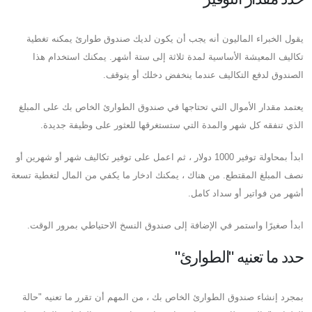
يقول الخبراء الماليون أنه يجب أن يكون لديك صندوق طوارئ يمكنه تغطية
تكاليف المعيشة الأساسية لمدة ثلاثة إلى ستة أشهر. يمكنك استخدام هذا
الصندوق لدفع التكاليف عندما ينخفض ​​دخلك أو يتوقف.
يعتمد مقدار الأموال التي تحتاجها في صندوق الطوارئ الخاص بك على المبلغ
الذي تنفقه كل شهر والمدة التي ستستغرقها للعثور على وظيفة جديدة.
ابدأ بمحاولة توفير 1000 دولار ، ثم اعمل على توفير تكاليف شهر أو شهرين أو
نصف المبلغ المقتطع. من هناك ، يمكنك ادخار ما يكفي من المال لتغطية تسعة
أشهر من فواتير أو سداد كامل.
ابدأ صغيرًا واستمر في الإضافة إلى صندوق النسخ الاحتياطي بمرور الوقت.
حدد ما تعنيه "الطوارئ"
بمجرد إنشاء صندوق الطوارئ الخاص بك ، من المهم أن تقرر ما تعنيه "حالة