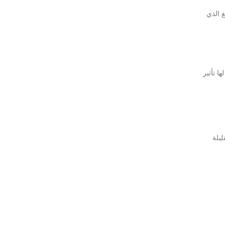
غ الذي
ا تأثير
ليلة