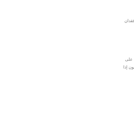
قدان
 على
ن إذا