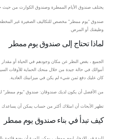
يختلف صندوق الأيام الممطرة وصندوق الكوارث من حيث ح
صندوق "يوم ممطر" مخصص للتكاليف الصغيرة غير المخطط له
وظيفتك أو المرض.
لماذا تحتاج إلى صندوق يوم ممطر
الجميع ، بغض النظر عن مكان وجودهم في الحياة أو مقدار 
أموالك في حالة جيدة من خلال منحك الحماية للأوقات السيئ
كان عليك دفع ثمن شيء لم يكن في ميزانيتك العادية.
من الأفضل أن يكون لديك صندوقان: صندوق "يوم ممطر" للن
تظهر الأبحاث أن امتلاك أكثر من حساب يمكن أن يساعدك ف
كيف تبدأ في بناء صندوق يوم ممطر
للبدء في الادخار ليوم ممطر ، يمكن للمرء أن يضع قائمة با