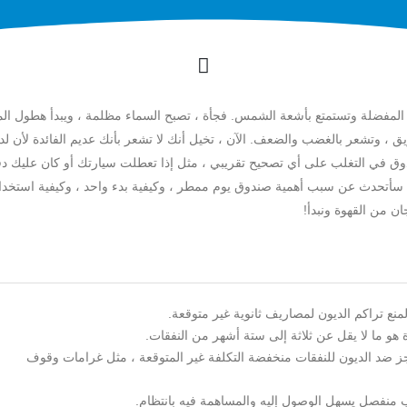
 المفضلة وتستمتع بأشعة الشمس. فجأة ، تصبح السماء مظلمة ، ويبدأ هطول الم
 ، وتشعر بالغضب والضعف. الآن ، تخيل أنك لا تشعر بأنك عديم الفائدة لأن لد
ق في التغلب على أي تصحيح تقريبي ، مثل إذا تعطلت سيارتك أو كان عليك دف
 ، سأتحدث عن سبب أهمية صندوق يوم ممطر ، وكيفية بدء واحد ، وكيفية استخدا
ن من القهوة ونبدأ!
منع تراكم الديون لمصاريف ثانوية غير متوقعة.
 هو ما لا يقل عن ثلاثة إلى ستة أشهر من النفقات.
جز ضد الديون للنفقات منخفضة التكلفة غير المتوقعة ، مثل غرامات وقوف
ب منفصل يسهل الوصول إليه والمساهمة فيه بانتظام.