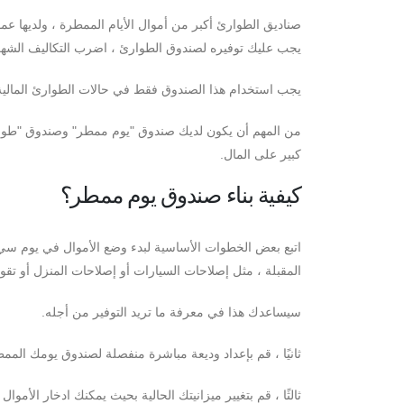
صناديق الطوارئ أكبر من أموال الأيام الممطرة ، ولديها عمو
يجب عليك توفيره لصندوق الطوارئ ، اضرب التكاليف الشهري
يجب استخدام هذا الصندوق فقط في حالات الطوارئ المالية 
من المهم أن يكون لديك صندوق "يوم ممطر" وصندوق "طوارئ" ل
كبير على المال.
كيفية بناء صندوق يوم ممطر؟
اتبع بعض الخطوات الأساسية لبدء وضع الأموال في يوم سيء. 
المقبلة ، مثل إصلاحات السيارات أو إصلاحات المنزل أو تقوي
سيساعدك هذا في معرفة ما تريد التوفير من أجله.
ثانيًا ، قم بإعداد وديعة مباشرة منفصلة لصندوق يومك الممط
ثالثًا ، قم بتغيير ميزانيتك الحالية بحيث يمكنك ادخار الأموا