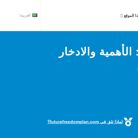
ا الموقع
العربية
ندوق الأيام الممطرة 101: الأهمية والادخار
لماذا تثق في futurefreedomplan.com؟