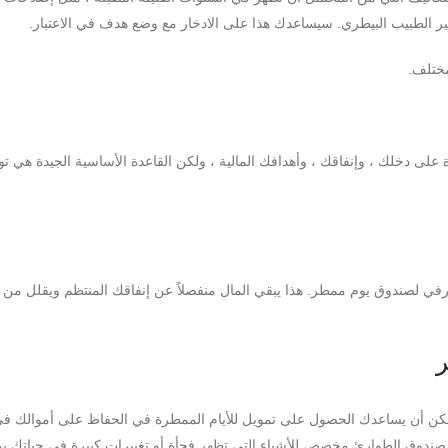
تير الطبيب البيطري. سيساعدك هذا على الادخار مع وضع هدف في الاعتبار.
مختلف.
على دخلك ، وإنفاقك ، وأهدافك المالية ، ولكن القاعدة الأساسية الجيدة هي تو
صندوق يوم ممطر. هذا يبقي المال منفصلاً عن إنفاقك المنتظم ويقلل من إ
ر
مكن أن يساعدك الحصول على تمويل للأيام الممطرة في الحفاظ على أموالك في
صندوق الطوارئ مخصص للأشياء التي تظهر فجأة أو تغييرات كبيرة في حياتك ي