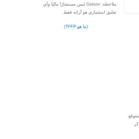
ملاحظة: Gelson ليس مستشارًا ماليًا وأي
تعليق استثماري هو آرائه فقط.
(
ما هو FFP؟
)
متوقع
كر