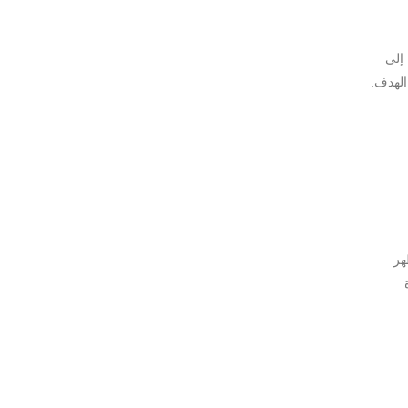
إلى
الهدف.
هر