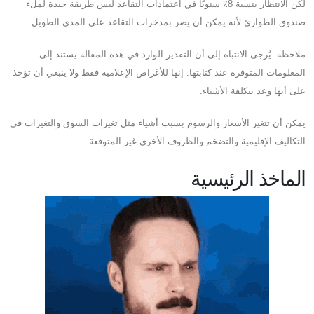
لكن الانتظار بنسبة 8٪ سنويًا في اعتمادات التقاعد ليس طريقة جيدة لملء
صندوق الطوارئ لأنه يمكن أن يضر بمدخرات التقاعد على المدى الطويل.
ملاحظة: يُرجى الانتباه إلى أن التقدير الوارد في هذه المقالة يستند إلى
المعلومات المتوفرة عند كتابتها. إنها للأغراض الإعلامية فقط ولا ينبغي أن تؤخذ
على أنها وعد بتكلفة الأشياء.
يمكن أن تتغير الأسعار والرسوم بسبب أشياء مثل تغيرات السوق والتغيرات في
التكاليف الإقليمية والتضخم والظروف الأخرى غير المتوقعة.
الماخذ الرئيسية