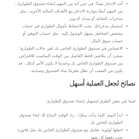
أخذ الادخار بعيدًا: في حين أنه من المهم إنشاء صندوق للطوارئ ،
من المهم أيضًا موازنة الادخار مع الأهداف المالية الأخرى ، مثل
مدخرات التقاعد أو سداد الديون.
استثمار مدخراتك: يجب الاحتفاظ بأموال الطوارئ في حساب
منخفض المخاطر يسهل الوصول إليه ، مثل حساب التوفير أو
حساب سوق المال.
الانغماس في صندوق الطوارئ الخاص بك لغير حالات الطوارئ:
بمجرد أن يتلاشى الخط الفاصل بين الوقت المناسب للاقتراض
من صندوق الطوارئ الخاص بك وعندما لا يكون الأمر كذلك ، قد
يكون من الصعب أن تظل ملتزمًا ببناء الصندوق وصيانته.
نصائح لجعل العملية أسهل
فيما يلي بعض الطرق لتسهيل إنشاء صندوق للطوارئ:
ابدأ اليوم: كلما بدأت مبكرًا ، زاد الوقت المتاح لك لبناء صندوق
الطوارئ الخاص بك.
اجعلها أولوية: تعامل مع صندوق الطوارئ الخاص بك مثل فاتورة
يجب دفعها كل شهر.