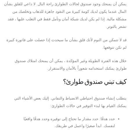
يمكن أن يمنحك وجود صندوق لحالات الطوارئ راحة البال. لا داعي للقلق بشأن
المال عندما يكون لديك كومة كبيرة من النقود جاهزة للذهاب وتخلصك من
مشكلة مالية. إذا لم يكن لديك شبكة أمان وتأمل فقط في التغلب عليها ، فقد
تشعر بالتوتر.
قد لا تتمكن من النوم لأنك قلق بشأن ما سيحدث إذا حصلت على فاتورة كبيرة
لم تكن تتوقعها.
خلال هذه الفترة الطويلة وغير المؤكدة ، يمكن أن يمنحك امتلاك صندوق
طوارئ يمكنك استخدامه شعوراً بالأمان والاستقرار.
كيف تبني صندوق طوارئ؟
يتطلب إنشاء صندوق احتياطي الانضباط والتفاني. إليك بعض الأشياء التي
يمكنك القيام بها لبدء التوفير في حالات الطوارئ:
حدد هدفًا: حدد مقدار ما تحتاج إلى توفيره وحدد هدفًا واقعيًا
لنفسك. ابدأ صغيرًا واعمل في طريقك.