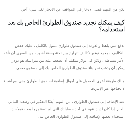
لكن من المهم فصل الادخار في المواقف عن الادخار لكل شيء آخر.
كيف يمكنك تجديد صندوق الطوارئ الخاص بك بعد
استخدامه؟
لدفع ثمن باهظ والعودة إلى صندوق طوارئ ممول بالكامل ، عليك خفض
التكاليف. بمجرد توفير تكاليف تتراوح بين ثلاثة وستة أشهر ، من المغري أن تأخذ
الأمر ببساطة ، ولكن كل دولار يمكنك أن تضغط عليه من ميزانيتك هو دولار
يمكن أن يذهب نحو بناء صندوق الطوارئ الخاص بك إلى مستوى صحي.
هناك طريقة أخرى للحصول على أموال إضافية لصندوق الطوارئ وهي بيع أشياء
لا تحتاجها عبر الإنترنت.
عند الإضافة إلى صندوق الطوارئ ، من المهم أيضًا التفكير في وضعك المالي
العام. إذا كان لديك نقود في أحد حساباتك التي لم تستثمرها بعد ، فيمكنك
استخدام بعضها لإضافته إلى صندوق الطوارئ الخاص بك.