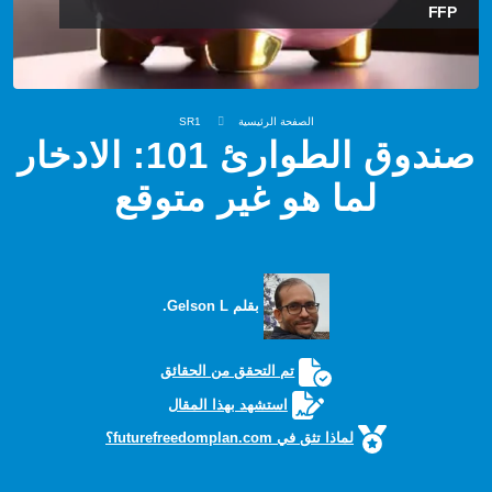
FFP
الصفحة الرئيسية
SR1
صندوق الطوارئ 101: الادخار
لما هو غير متوقع
بقلم Gelson L.
تم التحقق من الحقائق
استشهد بهذا المقال
لماذا تثق في futurefreedomplan.com؟