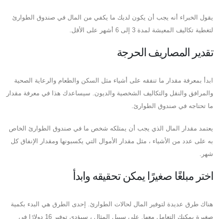
يقول الخبراء أنه يجب أن يكون لديك ما يكفي من المال في صندوق الطوارئ
لتغطية تكاليف المعيشة لمدة 3 إلى 6 أشهر على الأقل.
تقدير المصاريف الحرجة
ابدأ بمعرفة مقدار ما تنفقه على أشياء مثل السكن والطعام والرعاية الصحية
والمرافق والنقل والتكاليف الشخصية والديون. سيساعدك هذا في معرفة مقدار
ما تحتاجه في صندوق الطوارئ.
يعتمد مقدار المال الذي يجب أن يمتلكه شخص ما في صندوق الطوارئ الخاص
به على عدد من الأشياء ، مثل مقدار الأموال التي يكسبونها ومقدار الإنفاق كل
شهر.
اختر مبلغًا صغيرًا يمكن تحقيقه وابدأ
هناك طرق عديدة لتوفير المال لحالات الطوارئ. إحدى الطرق هي البدء بكمية
صغيرة يمكنك التعامل معها. على سبيل المثال ، سيؤدي توفير 16 دولارًا في