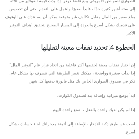
الطوارئ للمواطن الأمريكي يبلغ 1400 دولار. إذا بدت قيمة الفواتير من ثلاثة
إلى ستة أشهر كثيرة جدًا ، فابدأ صغيرًا واعمل على التقدم. حتى أن تخصيص
مبلغ صغير من المال مقابل تكاليف غير متوقعة يمكن أن يساعدك على الوقوف
على قدميك بشكل أسرع والعودة إلى المسار الصحيح لتحقيق أهداف التوفير
الأكبر.
الخطوة 4: تحديد نفقات معينة لتقليلها
إن اختيار نفقات معينة لخفضها أكثر فاعلية من اتخاذ قرار عام "لتوفير المال".
إذا بدأت صغيرة وواضحة ، يمكنك تغيير الطريقة التي تتصرف بها بشكل عام.
فكر في صندوق الطوارئ الخاص بك مثل فاتورة تدفعها كل شهر.
ابدأ بوضع ميزانية وإضافة بند لصندوق الكوارث.
إذا لم يكن لديك واحدة بالفعل ، اصنع واحدة اليوم.
ابحث عن طرق ذكية للادخار بالإضافة إلى أتمتة مدخراتك لبناء حسابك بشكل
أسرع.