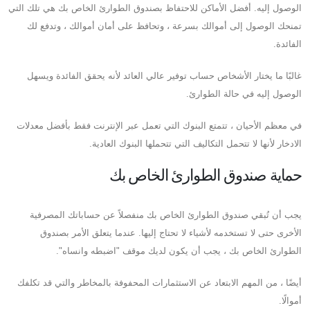
الوصول إليه. أفضل الأماكن للاحتفاظ بصندوق الطوارئ الخاص بك هي تلك التي
تمنحك الوصول إلى أموالك بسرعة ، وتحافظ على أمان أموالك ، وتدفع لك
الفائدة.
غالبًا ما يختار الأشخاص حساب توفير عالي العائد لأنه يحقق الفائدة ويسهل
الوصول إليه في حالة الطوارئ.
في معظم الأحيان ، تتمتع البنوك التي تعمل عبر الإنترنت فقط بأفضل معدلات
الادخار لأنها لا تتحمل التكاليف التي تتحملها البنوك العادية.
حماية صندوق الطوارئ الخاص بك
يجب أن تُبقي صندوق الطوارئ الخاص بك منفصلاً عن حساباتك المصرفية
الأخرى حتى لا تستخدمه لأشياء لا تحتاج إليها. عندما يتعلق الأمر بصندوق
الطوارئ الخاص بك ، يجب أن يكون لديك موقف "اضبطه وانساه".
أيضًا ، من المهم الابتعاد عن الاستثمارات المحفوفة بالمخاطر والتي قد تكلفك
أموالًا.