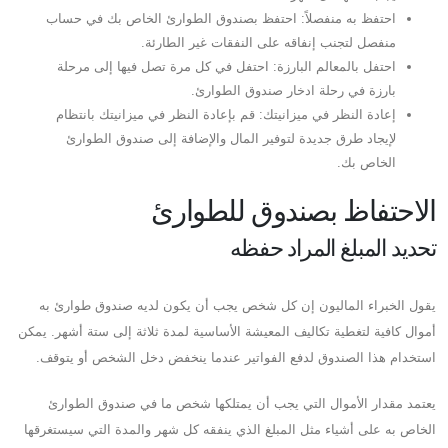
احتفظ به منفصلاً: احتفظ بصندوق الطوارئ الخاص بك في حساب
منفصل لتجنب إنفاقه على النفقات غير الطارئة.
احتفل بالمعالم البارزة: احتفل في كل مرة تصل فيها إلى مرحلة
بارزة في رحلة ادخار صندوق الطوارئ.
إعادة النظر في ميزانيتك: قم بإعادة النظر في ميزانيتك بانتظام
لإيجاد طرق جديدة لتوفير المال والإضافة إلى صندوق الطوارئ
الخاص بك.
الاحتفاظ بصندوق للطوارئ
تحديد المبلغ المراد حفظه
يقول الخبراء الماليون إن كل شخص يجب أن يكون لديه صندوق طوارئ به
أموال كافية لتغطية تكاليف المعيشة الأساسية لمدة ثلاثة إلى ستة أشهر. يمكن
استخدام هذا الصندوق لدفع الفواتير عندما ينخفض ​​دخل الشخص أو يتوقف.
يعتمد مقدار الأموال التي يجب أن يمتلكها شخص ما في صندوق الطوارئ
الخاص به على أشياء مثل المبلغ الذي ينفقه كل شهر والمدة التي سيستغرقها