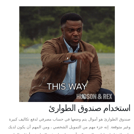
استخدام صندوق الطوارئ
صندوق الطوارئ هو أموال يتم وضعها في حساب مصرفي لدفع تكاليف كبيرة
وغير متوقعة. إنه جزء مهم من التمويل الشخصي ، ومن المهم أن يكون لديك