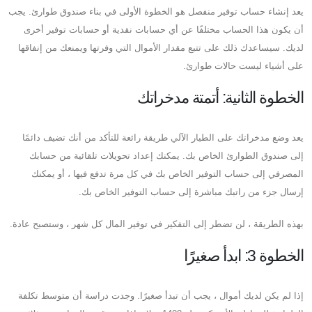
يعد إنشاء حساب توفير منفصل هو الخطوة الأولى في بناء صندوق طوارئ. يجب
أن يكون هذا الحساب مختلفًا عن أي حسابات نقدية أو حسابات توفير أخرى
لديك. سيساعدك ذلك على تتبع مقدار الأموال التي وفرتها ويمنعك من إنفاقها
على أشياء ليست حالات طوارئ.
الخطوة الثانية: أتمتة مدخراتك
يعد وضع مدخراتك على الطيار الآلي طريقة رائعة للتأكد من أنك تضيف دائمًا
إلى صندوق الطوارئ الخاص بك. يمكنك إعداد تحويلات تلقائية من حسابك
المصرفي إلى حساب التوفير الخاص بك في كل مرة تدفع فيها ، أو يمكنك
إرسال جزء من راتبك مباشرة إلى حساب التوفير الخاص بك.
بهذه الطريقة ، لن تضطر إلى التفكير في توفير المال كل شهر ، وستصبح عادة.
الخطوة 3: ابدأ صغيرًا
إذا لم يكن لديك أموال ، يجب أن تبدأ صغيرًا. وجدت دراسة أن متوسط ​​تكلفة