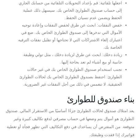
اجعلها تلقائية: قم بإعداد التحويلات التلقائية من حسابك الجاري
إلى حساب صندوق الطوارئ الخاص بك. سيسهل ذلك عملية
الحفظ ويضمن عدم نسيان الحفظ.
خفض النفقات: ابحث عن طرق لخفض النفقات وإعادة توجيه
الأموال التي تدخرها إلى صندوق الطوارئ الخاص بك. ضع في
اعتبارك إلغاء الاشتراكات التي لا تحتاجها أو تقليل نفقات الترفيه
الخاصة بك.
زيادة دخلك: ابحث عن طرق لزيادة دخلك ، مثل تولي وظيفة
جانبية أو بيع أشياء لم تعد بحاجة إليها.
تجنب استخدام صندوق الطوارئ الخاص بك في غير حالات
الطوارئ: احتفظ بصندوق الطوارئ الخاص بك لحالات الطوارئ
الحقيقية. لا تنغمس في ذلك من أجل النفقات غير الضرورية.
بناء صندوق للطوارئ
يعد امتلاك صندوق لحالات الطوارئ جزءًا أساسيًا من الاستقرار المالي. صندوق
الطوارئ هو أموال يتم وضعها في حساب مصرفي لدفع تكاليف كبيرة وغير
متوقعة. من المفترض أن يساعدك في دفع التكاليف التي تظهر فجأة أو تغطية
فواتيرك إذا فقدت وظيفتك.