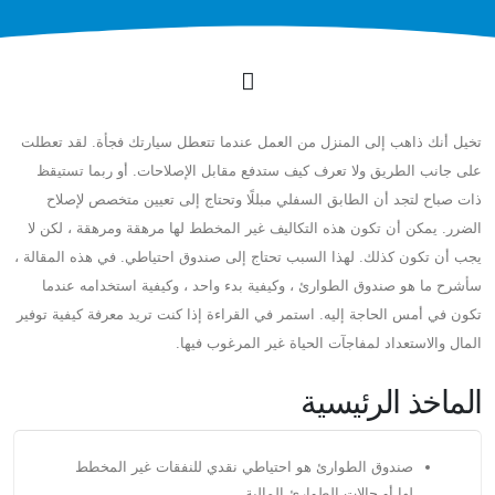
تخيل أنك ذاهب إلى المنزل من العمل عندما تتعطل سيارتك فجأة. لقد تعطلت
على جانب الطريق ولا تعرف كيف ستدفع مقابل الإصلاحات. أو ربما تستيقظ
ذات صباح لتجد أن الطابق السفلي مبللًا وتحتاج إلى تعيين متخصص لإصلاح
الضرر. يمكن أن تكون هذه التكاليف غير المخطط لها مرهقة ومرهقة ، لكن لا
يجب أن تكون كذلك. لهذا السبب تحتاج إلى صندوق احتياطي. في هذه المقالة ،
سأشرح ما هو صندوق الطوارئ ، وكيفية بدء واحد ، وكيفية استخدامه عندما
تكون في أمس الحاجة إليه. استمر في القراءة إذا كنت تريد معرفة كيفية توفير
المال والاستعداد لمفاجآت الحياة غير المرغوب فيها.
الماخذ الرئيسية
صندوق الطوارئ هو احتياطي نقدي للنفقات غير المخطط
لها أو حالات الطوارئ المالية.