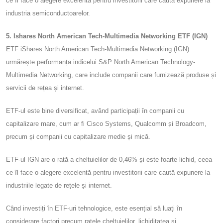
ce îl face o alegere excelentă pentru investitorii care caută expunere la
industria semiconductoarelor.
5. Ishares North American Tech-Multimedia Networking ETF (IGN)
ETF iShares North American Tech-Multimedia Networking (IGN)
urmărește performanța indicelui S&P North American Technology-
Multimedia Networking, care include companii care furnizează produse și
servicii de rețea și internet.
ETF-ul este bine diversificat, având participații în companii cu
capitalizare mare, cum ar fi Cisco Systems, Qualcomm și Broadcom,
precum și companii cu capitalizare medie și mică.
ETF-ul IGN are o rată a cheltuielilor de 0,46% și este foarte lichid, ceea
ce îl face o alegere excelentă pentru investitorii care caută expunere la
industriile legate de rețele și internet.
Când investiți în ETF-uri tehnologice, este esențial să luați în
considerare factori precum ratele cheltuielilor, lichiditatea și