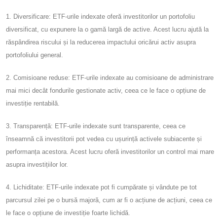
1. Diversificare: ETF-urile indexate oferă investitorilor un portofoliu
diversificat, cu expunere la o gamă largă de active. Acest lucru ajută la
răspândirea riscului și la reducerea impactului oricărui activ asupra
portofoliului general.
2. Comisioane reduse: ETF-urile indexate au comisioane de administrare
mai mici decât fondurile gestionate activ, ceea ce le face o opțiune de
investiție rentabilă.
3. Transparență: ETF-urile indexate sunt transparente, ceea ce
înseamnă că investitorii pot vedea cu ușurință activele subiacente și
performanța acestora. Acest lucru oferă investitorilor un control mai mare
asupra investițiilor lor.
4. Lichiditate: ETF-urile indexate pot fi cumpărate și vândute pe tot
parcursul zilei pe o bursă majoră, cum ar fi o acțiune de acțiuni, ceea ce
le face o opțiune de investiție foarte lichidă.