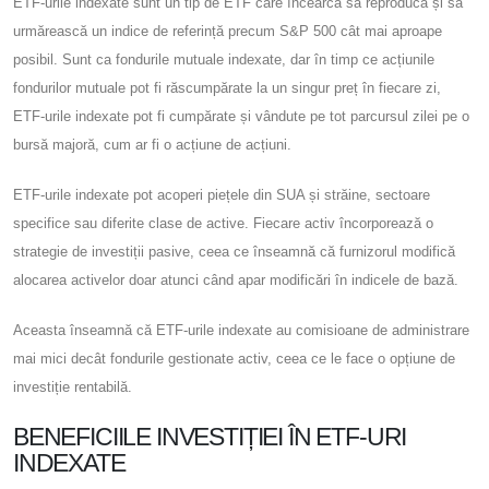
ETF-urile indexate sunt un tip de ETF care încearcă să reproducă și să
urmărească un indice de referință precum S&P 500 cât mai aproape
posibil. Sunt ca fondurile mutuale indexate, dar în timp ce acțiunile
fondurilor mutuale pot fi răscumpărate la un singur preț în fiecare zi,
ETF-urile indexate pot fi cumpărate și vândute pe tot parcursul zilei pe o
bursă majoră, cum ar fi o acțiune de acțiuni.
ETF-urile indexate pot acoperi piețele din SUA și străine, sectoare
specifice sau diferite clase de active. Fiecare activ încorporează o
strategie de investiții pasive, ceea ce înseamnă că furnizorul modifică
alocarea activelor doar atunci când apar modificări în indicele de bază.
Aceasta înseamnă că ETF-urile indexate au comisioane de administrare
mai mici decât fondurile gestionate activ, ceea ce le face o opțiune de
investiție rentabilă.
BENEFICIILE INVESTIȚIEI ÎN ETF-URI
INDEXATE