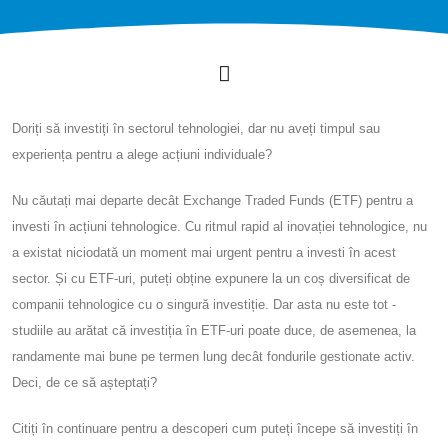
Doriți să investiți în sectorul tehnologiei, dar nu aveți timpul sau
experiența pentru a alege acțiuni individuale?
Nu căutați mai departe decât Exchange Traded Funds (ETF) pentru a
investi în acțiuni tehnologice. Cu ritmul rapid al inovației tehnologice, nu
a existat niciodată un moment mai urgent pentru a investi în acest
sector. Și cu ETF-uri, puteți obține expunere la un coș diversificat de
companii tehnologice cu o singură investiție. Dar asta nu este tot -
studiile au arătat că investiția în ETF-uri poate duce, de asemenea, la
randamente mai bune pe termen lung decât fondurile gestionate activ.
Deci, de ce să așteptați?
Citiți în continuare pentru a descoperi cum puteți începe să investiți în