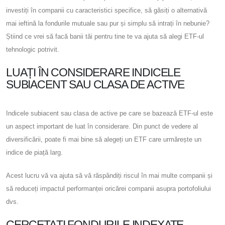
investiți în companii cu caracteristici specifice, să găsiți o alternativă
mai ieftină la fondurile mutuale sau pur și simplu să intrați în nebunie?
Știind ce vrei să facă banii tăi pentru tine te va ajuta să alegi ETF-ul
tehnologic potrivit.
LUAȚI ÎN CONSIDERARE INDICELE
SUBIACENT SAU CLASA DE ACTIVE
Indicele subiacent sau clasa de active pe care se bazează ETF-ul este
un aspect important de luat în considerare. Din punct de vedere al
diversificării, poate fi mai bine să alegeți un ETF care urmărește un
indice de piață larg.
Acest lucru vă va ajuta să vă răspândiți riscul în mai multe companii și
să reduceți impactul performanței oricărei companii asupra portofoliului
dvs.
CERCETAȚI FONDURILE INDEXATE