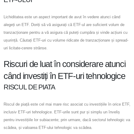
Lichiditatea este un aspect important de avut în vedere atunci când
alegeți un ETF. Doriți să vă asigurați că ETF-ul are suficient volum de
tranzacționare pentru a vă asigura că puteți cumpăra și vinde acțiuni cu
ușurință. Căutați ETF-uri cu volume ridicate de tranzacționare și spread-
uri licitate-cerere strânse.
Riscuri de luat în considerare atunci
când investiți în ETF-uri tehnologice
RISCUL DE PIATA
Riscul de piață este cel mai mare risc asociat cu investițiile în orice ETF,
inclusiv ETF-uri tehnologice. ETF-urile sunt pur și simplu un înveliș
pentru investițiile lor subiacente; prin urmare, dacă sectorul tehnologic va
scădea, și valoarea ETF-ului tehnologic va scădea.