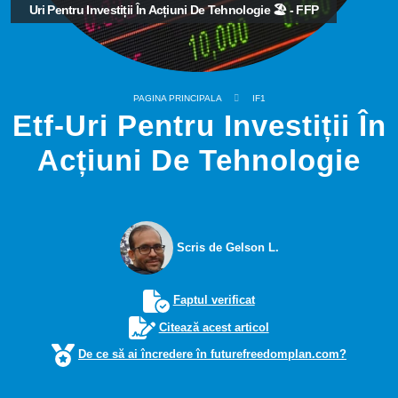
Uri Pentru Investiții În Acțiuni De Tehnologie 🏖️ - FFP
PAGINA PRINCIPALA
IF1
Etf-Uri Pentru Investiții În
Acțiuni De Tehnologie
Scris de Gelson L.
Faptul verificat
Citează acest articol
De ce să ai încredere în futurefreedomplan.com?