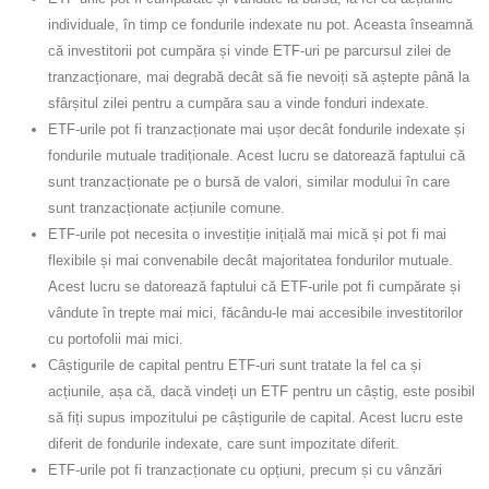
individuale, în timp ce fondurile indexate nu pot. Aceasta înseamnă
că investitorii pot cumpăra și vinde ETF-uri pe parcursul zilei de
tranzacționare, mai degrabă decât să fie nevoiți să aștepte până la
sfârșitul zilei pentru a cumpăra sau a vinde fonduri indexate.
ETF-urile pot fi tranzacționate mai ușor decât fondurile indexate și
fondurile mutuale tradiționale. Acest lucru se datorează faptului că
sunt tranzacționate pe o bursă de valori, similar modului în care
sunt tranzacționate acțiunile comune.
ETF-urile pot necesita o investiție inițială mai mică și pot fi mai
flexibile și mai convenabile decât majoritatea fondurilor mutuale.
Acest lucru se datorează faptului că ETF-urile pot fi cumpărate și
vândute în trepte mai mici, făcându-le mai accesibile investitorilor
cu portofolii mai mici.
Câștigurile de capital pentru ETF-uri sunt tratate la fel ca și
acțiunile, așa că, dacă vindeți un ETF pentru un câștig, este posibil
să fiți supus impozitului pe câștigurile de capital. Acest lucru este
diferit de fondurile indexate, care sunt impozitate diferit.
ETF-urile pot fi tranzacționate cu opțiuni, precum și cu vânzări