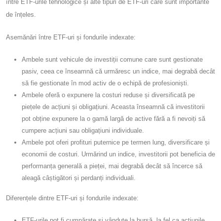
între ETF-urile tehnologice și alte tipuri de ETF-uri care sunt importante
de înțeles.
Asemănări între ETF-uri și fondurile indexate:
Ambele sunt vehicule de investiții comune care sunt gestionate
pasiv, ceea ce înseamnă că urmăresc un indice, mai degrabă decât
să fie gestionate în mod activ de o echipă de profesioniști.
Ambele oferă o expunere la costuri reduse și diversificată pe
piețele de acțiuni și obligațiuni. Aceasta înseamnă că investitorii
pot obține expunere la o gamă largă de active fără a fi nevoiți să
cumpere acțiuni sau obligațiuni individuale.
Ambele pot oferi profituri puternice pe termen lung, diversificare și
economii de costuri. Urmărind un indice, investitorii pot beneficia de
performanța generală a pieței, mai degrabă decât să încerce să
aleagă câștigători și perdanți individuali.
Diferențele dintre ETF-uri și fondurile indexate:
ETF-urile pot fi cumpărate și vândute la bursă, la fel ca acțiunile