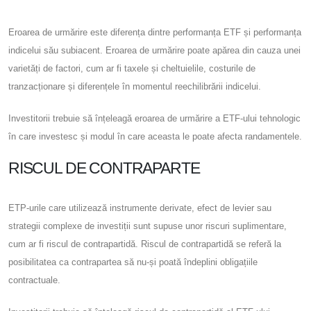
Eroarea de urmărire este diferența dintre performanța ETF și performanța
indicelui său subiacent. Eroarea de urmărire poate apărea din cauza unei
varietăți de factori, cum ar fi taxele și cheltuielile, costurile de
tranzacționare și diferențele în momentul reechilibrării indicelui.
Investitorii trebuie să înțeleagă eroarea de urmărire a ETF-ului tehnologic
în care investesc și modul în care aceasta le poate afecta randamentele.
RISCUL DE CONTRAPARTE
ETP-urile care utilizează instrumente derivate, efect de levier sau
strategii complexe de investiții sunt supuse unor riscuri suplimentare,
cum ar fi riscul de contrapartidă. Riscul de contrapartidă se referă la
posibilitatea ca contrapartea să nu-și poată îndeplini obligațiile
contractuale.