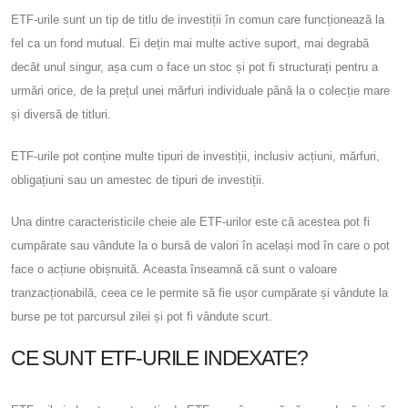
ETF-urile sunt un tip de titlu de investiții în comun care funcționează la
fel ca un fond mutual. Ei dețin mai multe active suport, mai degrabă
decât unul singur, așa cum o face un stoc și pot fi structurați pentru a
urmări orice, de la prețul unei mărfuri individuale până la o colecție mare
și diversă de titluri.
ETF-urile pot conține multe tipuri de investiții, inclusiv acțiuni, mărfuri,
obligațiuni sau un amestec de tipuri de investiții.
Una dintre caracteristicile cheie ale ETF-urilor este că acestea pot fi
cumpărate sau vândute la o bursă de valori în același mod în care o pot
face o acțiune obișnuită. Aceasta înseamnă că sunt o valoare
tranzacționabilă, ceea ce le permite să fie ușor cumpărate și vândute la
burse pe tot parcursul zilei și pot fi vândute scurt.
CE SUNT ETF-URILE INDEXATE?