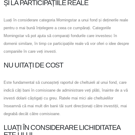
ȘI LA PARTICIPAȚIILE REALE
Luați în considerare categoria Morningstar a unui fond și deținerile reale
pentru o mai bună înțelegere a ceea ce cumpărați. Categoriile
Morningstar vă pot ajuta să comparați fondurile care investesc în
domenii similare, în timp ce participațiile reale vă vor oferi o idee despre
companiile în care veți investi.
NU UITAȚI DE COST
Este fundamental să cunoașteți raportul de cheltuieli al unui fond, care
indică câți bani în comisioane de administrare veți plăti, înainte de a vă
investi dolarii câștigați cu greu. Ratele mai mici ale cheltuielilor
înseamnă că mai mult din banii tăi sunt direcționați către investiții, mai
degrabă decât către comisioane.
LUAȚI ÎN CONSIDERARE LICHIDITATEA
ETF-ULUI