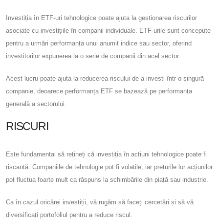
Investiția în ETF-uri tehnologice poate ajuta la gestionarea riscurilor
asociate cu investițiile în companii individuale. ETF-urile sunt concepute
pentru a urmări performanța unui anumit indice sau sector, oferind
investitorilor expunerea la o serie de companii din acel sector.
Acest lucru poate ajuta la reducerea riscului de a investi într-o singură
companie, deoarece performanța ETF se bazează pe performanța
generală a sectorului.
RISCURI
Este fundamental să rețineți că investiția în acțiuni tehnologice poate fi
riscantă. Companiile de tehnologie pot fi volatile, iar prețurile lor acțiunilor
pot fluctua foarte mult ca răspuns la schimbările din piață sau industrie.
Ca în cazul oricărei investiții, vă rugăm să faceți cercetări și să vă
diversificați portofoliul pentru a reduce riscul.