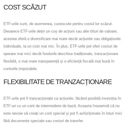
COST SCĂZUT
ETF-urile sunt, de asemenea, cunoscute pentru costul lor scăzut.
Deoarece ETF-urile dețin un coș de acțiuni sau alte titluri de valoare,
acestea oferă o diversificare mai mare decât acțiunile sau obligațiunile
individuale, la un cost mai mic. În plus, ETF-urile pot oferi costuri de
operare mai mici decât fondurile deschise tradiționale, tranzacționare
flexibilă, o mai mare transparență și o eficiență fiscală mai bună în
conturile impozabile.
FLEXIBILITATE DE TRANZACȚIONARE
ETF-urile pot fi tranzacționate ca acțiunile, făcând posibilă investiția în
ETF-uri cu un cont de intermediere de bază. Aceasta înseamnă că nu
este nevoie să creați un cont special și pot fi achiziționate în loturi mici
fără documente speciale sau costuri de transfer.