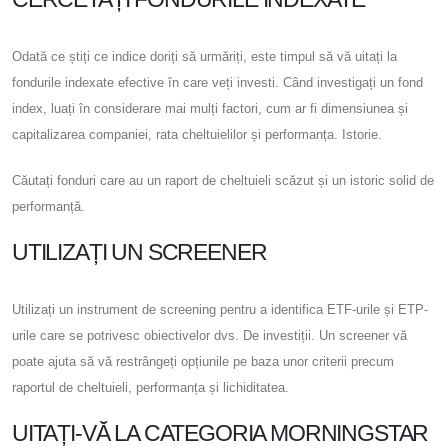
Odată ce știți ce indice doriți să urmăriți, este timpul să vă uitați la
fondurile indexate efective în care veți investi. Când investigați un fond
index, luați în considerare mai mulți factori, cum ar fi dimensiunea și
capitalizarea companiei, rata cheltuielilor și performanța. Istorie.
Căutați fonduri care au un raport de cheltuieli scăzut și un istoric solid de
performanță.
UTILIZAȚI UN SCREENER
Utilizați un instrument de screening pentru a identifica ETF-urile și ETP-
urile care se potrivesc obiectivelor dvs. De investiții. Un screener vă
poate ajuta să vă restrângeți opțiunile pe baza unor criterii precum
raportul de cheltuieli, performanța și lichiditatea.
UITAȚI-VĂ LA CATEGORIA MORNINGSTAR