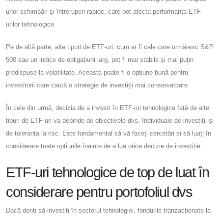
unor schimbări și întreruperi rapide, care pot afecta performanța ETF-
urilor tehnologice.
Pe de altă parte, alte tipuri de ETF-uri, cum ar fi cele care urmăresc S&P
500 sau un indice de obligațiuni larg, pot fi mai stabile și mai puțin
predispuse la volatilitate. Aceasta poate fi o opțiune bună pentru
investitorii care caută o strategie de investiții mai conservatoare.
În cele din urmă, decizia de a investi în ETF-uri tehnologice față de alte
tipuri de ETF-uri va depinde de obiectivele dvs. Individuale de investiții și
de toleranța la risc. Este fundamental să vă faceți cercetări și să luați în
considerare toate opțiunile înainte de a lua orice decizie de investiție.
ETF-uri tehnologice de top de luat în
considerare pentru portofoliul dvs
Dacă doriți să investiți în sectorul tehnologiei, fondurile tranzacționate la