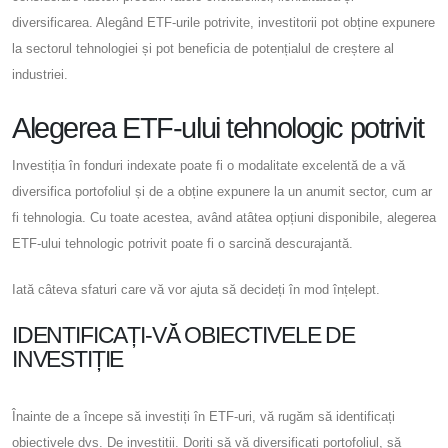
diversificarea. Alegând ETF-urile potrivite, investitorii pot obține expunere
la sectorul tehnologiei și pot beneficia de potențialul de creștere al
industriei.
Alegerea ETF-ului tehnologic potrivit
Investiția în fonduri indexate poate fi o modalitate excelentă de a vă
diversifica portofoliul și de a obține expunere la un anumit sector, cum ar
fi tehnologia. Cu toate acestea, având atâtea opțiuni disponibile, alegerea
ETF-ului tehnologic potrivit poate fi o sarcină descurajantă.
Iată câteva sfaturi care vă vor ajuta să decideți în mod înțelept.
IDENTIFICAȚI-VĂ OBIECTIVELE DE
INVESTIȚIE
Înainte de a începe să investiți în ETF-uri, vă rugăm să identificați
obiectivele dvs. De investiții. Doriți să vă diversificați portofoliul, să