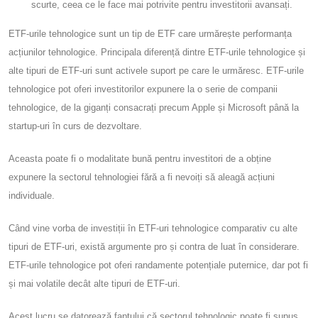
scurte, ceea ce le face mai potrivite pentru investitorii avansați.
ETF-urile tehnologice sunt un tip de ETF care urmărește performanța
acțiunilor tehnologice. Principala diferență dintre ETF-urile tehnologice și
alte tipuri de ETF-uri sunt activele suport pe care le urmăresc. ETF-urile
tehnologice pot oferi investitorilor expunere la o serie de companii
tehnologice, de la giganți consacrați precum Apple și Microsoft până la
startup-uri în curs de dezvoltare.
Aceasta poate fi o modalitate bună pentru investitori de a obține
expunere la sectorul tehnologiei fără a fi nevoiți să aleagă acțiuni
individuale.
Când vine vorba de investiții în ETF-uri tehnologice comparativ cu alte
tipuri de ETF-uri, există argumente pro și contra de luat în considerare.
ETF-urile tehnologice pot oferi randamente potențiale puternice, dar pot fi
și mai volatile decât alte tipuri de ETF-uri.
Acest lucru se datorează faptului că sectorul tehnologic poate fi supus