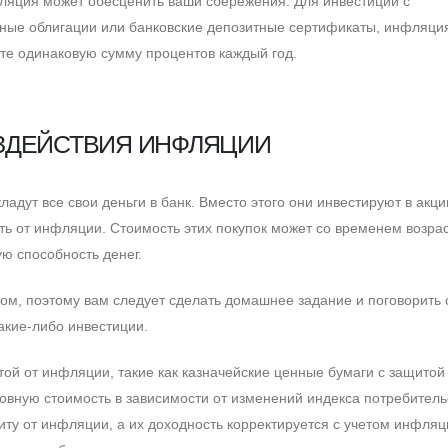
ляция может обесценить ваши сбережения. Для инвестиций с
ные облигации или банковские депозитные сертификаты, инфляци
те одинаковую сумму процентов каждый год.
ЗДЕЙСТВИЯ ИНФЛЯЦИИ
дут все свои деньги в банк. Вместо этого они инвестируют в акци
ть от инфляции. Cтоимость этих покупок может со временем возрас
ю способность денег.
ком, поэтому вам следует сделать домашнее задание и поговорить 
акие-либо инвестиции.
той от инфляции, такие как казначейские ценные бумаги с защитой
овную стоимость в зависимости от изменений индекса потребитель
ту от инфляции, а их доходность корректируется с учетом инфляци