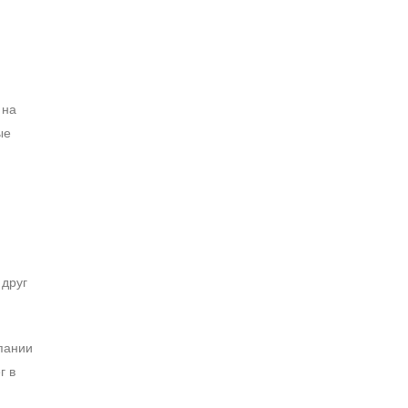
 на
ые
 друг
мпании
г в