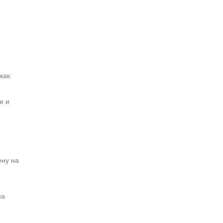
как
е и
ену на
на