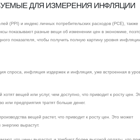
ЗУЕМЫЕ ДЛЯ ИЗМЕРЕНИЯ ИНФЛЯЦИИ
елей (PPI) и индекс личных потребительских расходов (PCE), также
ксы показывают разные вещи об изменении цен в экономике, поэт
ного показателя, чтобы получить полную картину уровня инфляции
ия спроса, инфляция издержек и инфляция, уже встроенная в уро
хотят вещей или услуг, чем доступно, что приводит к росту цен. Э
во или предприятия тратят больше денег.
роизводства вещей растет, что приводит к росту цен. Это может
 энергию вырастут.
мают, что цены вырастут, и требуют более высокой оплаты, что при