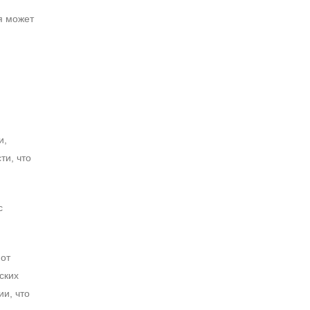
я может
и,
ти, что
с
 от
ских
и, что