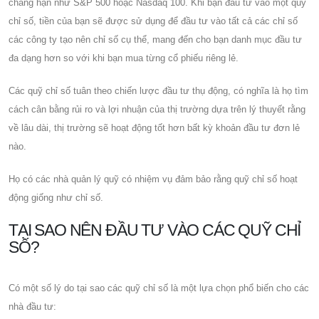
chẳng hạn như S&P 500 hoặc Nasdaq 100. Khi bạn đầu tư vào một quỹ
chỉ số, tiền của bạn sẽ được sử dụng để đầu tư vào tất cả các chỉ số
các công ty tạo nên chỉ số cụ thể, mang đến cho bạn danh mục đầu tư
đa dạng hơn so với khi bạn mua từng cổ phiếu riêng lẻ.
Các quỹ chỉ số tuân theo chiến lược đầu tư thụ động, có nghĩa là họ tìm
cách cân bằng rủi ro và lợi nhuận của thị trường dựa trên lý thuyết rằng
về lâu dài, thị trường sẽ hoạt động tốt hơn bất kỳ khoản đầu tư đơn lẻ
nào.
Họ có các nhà quản lý quỹ có nhiệm vụ đảm bảo rằng quỹ chỉ số hoạt
động giống như chỉ số.
TẠI SAO NÊN ĐẦU TƯ VÀO CÁC QUỸ CHỈ
SỐ?
Có một số lý do tại sao các quỹ chỉ số là một lựa chọn phổ biến cho các
nhà đầu tư: