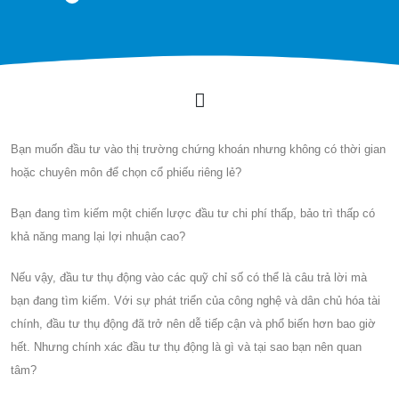
Bạn muốn đầu tư vào thị trường chứng khoán nhưng không có thời gian
hoặc chuyên môn để chọn cổ phiếu riêng lẻ?
Bạn đang tìm kiếm một chiến lược đầu tư chi phí thấp, bảo trì thấp có
khả năng mang lại lợi nhuận cao?
Nếu vậy, đầu tư thụ động vào các quỹ chỉ số có thể là câu trả lời mà
bạn đang tìm kiếm. Với sự phát triển của công nghệ và dân chủ hóa tài
chính, đầu tư thụ động đã trở nên dễ tiếp cận và phổ biến hơn bao giờ
hết. Nhưng chính xác đầu tư thụ động là gì và tại sao bạn nên quan
tâm?