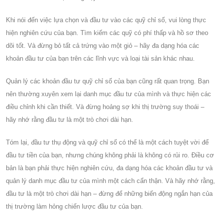
Khi nói đến việc lựa chọn và đầu tư vào các quỹ chỉ số, vui lòng thực
hiện nghiên cứu của bạn. Tìm kiếm các quỹ có phí thấp và hồ sơ theo
dõi tốt. Và đừng bỏ tất cả trứng vào một giỏ – hãy đa dạng hóa các
khoản đầu tư của bạn trên các lĩnh vực và loại tài sản khác nhau.
Quản lý các khoản đầu tư quỹ chỉ số của bạn cũng rất quan trọng. Bạn
nên thường xuyên xem lại danh mục đầu tư của mình và thực hiện các
điều chỉnh khi cần thiết. Và đừng hoảng sợ khi thị trường suy thoái –
hãy nhớ rằng đầu tư là một trò chơi dài hạn.
Tóm lại, đầu tư thụ động và quỹ chỉ số có thể là một cách tuyệt vời để
đầu tư tiền của bạn, nhưng chúng không phải là không có rủi ro. Điều cơ
bản là bạn phải thực hiện nghiên cứu, đa dạng hóa các khoản đầu tư và
quản lý danh mục đầu tư của mình một cách cẩn thận. Và hãy nhớ rằng,
đầu tư là một trò chơi dài hạn – đừng để những biến động ngắn hạn của
thị trường làm hỏng chiến lược đầu tư của bạn.