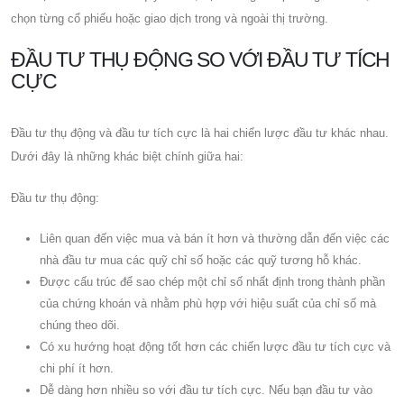
chọn từng cổ phiếu hoặc giao dịch trong và ngoài thị trường.
ĐẦU TƯ THỤ ĐỘNG SO VỚI ĐẦU TƯ TÍCH
CỰC
Đầu tư thụ động và đầu tư tích cực là hai chiến lược đầu tư khác nhau.
Dưới đây là những khác biệt chính giữa hai:
Đầu tư thụ động:
Liên quan đến việc mua và bán ít hơn và thường dẫn đến việc các
nhà đầu tư mua các quỹ chỉ số hoặc các quỹ tương hỗ khác.
Được cấu trúc để sao chép một chỉ số nhất định trong thành phần
của chứng khoán và nhằm phù hợp với hiệu suất của chỉ số mà
chúng theo dõi.
Có xu hướng hoạt động tốt hơn các chiến lược đầu tư tích cực và
chi phí ít hơn.
Dễ dàng hơn nhiều so với đầu tư tích cực. Nếu bạn đầu tư vào