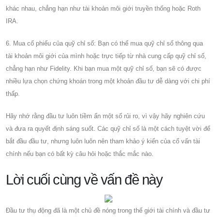
khác nhau, chẳng hạn như tài khoản môi giới truyền thống hoặc Roth
IRA.
6. Mua cổ phiếu của quỹ chỉ số: Bạn có thể mua quỹ chỉ số thông qua
tài khoản môi giới của mình hoặc trực tiếp từ nhà cung cấp quỹ chỉ số,
chẳng hạn như Fidelity. Khi bạn mua một quỹ chỉ số, bạn sẽ có được
nhiều lựa chọn chứng khoán trong một khoản đầu tư dễ dàng với chi phí
thấp.
Hãy nhớ rằng đầu tư luôn tiềm ẩn một số rủi ro, vì vậy hãy nghiên cứu
và đưa ra quyết định sáng suốt. Các quỹ chỉ số là một cách tuyệt vời để
bắt đầu đầu tư, nhưng luôn luôn nên tham khảo ý kiến ​​của cố vấn tài
chính nếu bạn có bất kỳ câu hỏi hoặc thắc mắc nào.
Lời cuối cùng về vấn đề này
Đầu tư thụ động đã là một chủ đề nóng trong thế giới tài chính và đầu tư