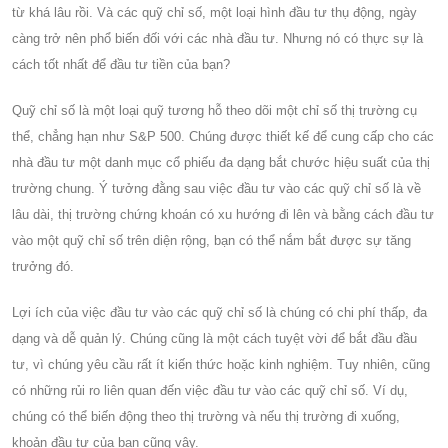
từ khá lâu rồi. Và các quỹ chỉ số, một loại hình đầu tư thụ động, ngày
càng trở nên phổ biến đối với các nhà đầu tư. Nhưng nó có thực sự là
cách tốt nhất để đầu tư tiền của bạn?
Quỹ chỉ số là một loại quỹ tương hỗ theo dõi một chỉ số thị trường cụ
thể, chẳng hạn như S&P 500. Chúng được thiết kế để cung cấp cho các
nhà đầu tư một danh mục cổ phiếu đa dạng bắt chước hiệu suất của thị
trường chung. Ý tưởng đằng sau việc đầu tư vào các quỹ chỉ số là về
lâu dài, thị trường chứng khoán có xu hướng đi lên và bằng cách đầu tư
vào một quỹ chỉ số trên diện rộng, bạn có thể nắm bắt được sự tăng
trưởng đó.
Lợi ích của việc đầu tư vào các quỹ chỉ số là chúng có chi phí thấp, đa
dạng và dễ quản lý. Chúng cũng là một cách tuyệt vời để bắt đầu đầu
tư, vì chúng yêu cầu rất ít kiến ​​thức hoặc kinh nghiệm. Tuy nhiên, cũng
có những rủi ro liên quan đến việc đầu tư vào các quỹ chỉ số. Ví dụ,
chúng có thể biến động theo thị trường và nếu thị trường đi xuống,
khoản đầu tư của bạn cũng vậy.