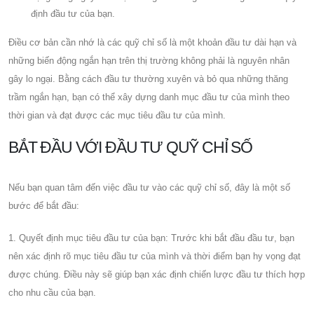
định đầu tư của bạn.
Điều cơ bản cần nhớ là các quỹ chỉ số là một khoản đầu tư dài hạn và
những biến động ngắn hạn trên thị trường không phải là nguyên nhân
gây lo ngại. Bằng cách đầu tư thường xuyên và bỏ qua những thăng
trầm ngắn hạn, bạn có thể xây dựng danh mục đầu tư của mình theo
thời gian và đạt được các mục tiêu đầu tư của mình.
BẮT ĐẦU VỚI ĐẦU TƯ QUỸ CHỈ SỐ
Nếu bạn quan tâm đến việc đầu tư vào các quỹ chỉ số, đây là một số
bước để bắt đầu:
1. Quyết định mục tiêu đầu tư của bạn: Trước khi bắt đầu đầu tư, bạn
nên xác định rõ mục tiêu đầu tư của mình và thời điểm bạn hy vọng đạt
được chúng. Điều này sẽ giúp bạn xác định chiến lược đầu tư thích hợp
cho nhu cầu của bạn.