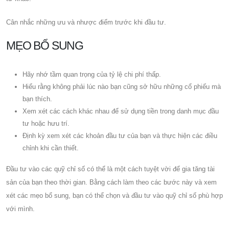
Cân nhắc những ưu và nhược điểm trước khi đầu tư.
MẸO BỔ SUNG
Hãy nhớ tầm quan trọng của tỷ lệ chi phí thấp.
Hiểu rằng không phải lúc nào bạn cũng sở hữu những cổ phiếu mà
bạn thích.
Xem xét các cách khác nhau để sử dụng tiền trong danh mục đầu
tư hoặc hưu trí.
Định kỳ xem xét các khoản đầu tư của bạn và thực hiện các điều
chỉnh khi cần thiết.
Đầu tư vào các quỹ chỉ số có thể là một cách tuyệt vời để gia tăng tài
sản của bạn theo thời gian. Bằng cách làm theo các bước này và xem
xét các mẹo bổ sung, bạn có thể chọn và đầu tư vào quỹ chỉ số phù hợp
với mình.