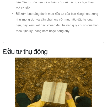
tiêu đầu tư của bạn và nghiên cứu về các lựa chọn thay
thế có sẵn.
Để đảm bảo rằng danh mục đầu tư của bạn đang hoạt động
như mong đợi và vẫn phù hợp với mục tiêu đầu tư của
bạn, hãy xem xét các khoản đầu tư vào quỹ chỉ số của bạn
theo định kỳ, hàng năm hoặc hàng quý.
Đầu tư thụ động