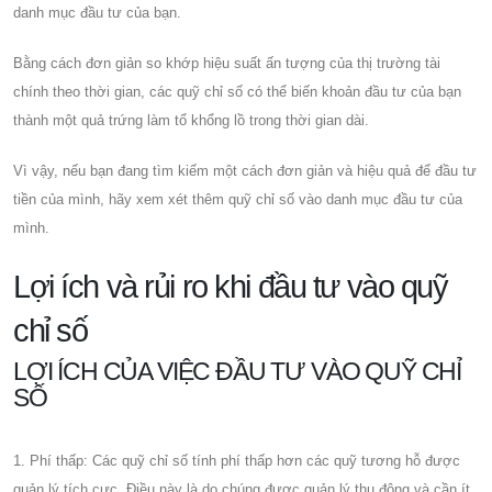
danh mục đầu tư của bạn.
Bằng cách đơn giản so khớp hiệu suất ấn tượng của thị trường tài
chính theo thời gian, các quỹ chỉ số có thể biến khoản đầu tư của bạn
thành một quả trứng làm tổ khổng lồ trong thời gian dài.
Vì vậy, nếu bạn đang tìm kiếm một cách đơn giản và hiệu quả để đầu tư
tiền của mình, hãy xem xét thêm quỹ chỉ số vào danh mục đầu tư của
mình.
Lợi ích và rủi ro khi đầu tư vào quỹ
chỉ số
LỢI ÍCH CỦA VIỆC ĐẦU TƯ VÀO QUỸ CHỈ
SỐ
1. Phí thấp: Các quỹ chỉ số tính phí thấp hơn các quỹ tương hỗ được
quản lý tích cực. Điều này là do chúng được quản lý thụ động và cần ít