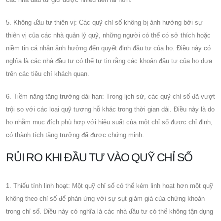
5. Không đầu tư thiên vị: Các quỹ chỉ số không bị ảnh hưởng bởi sự
thiên vị của các nhà quản lý quỹ, những người có thể có sở thích hoặc
niềm tin cá nhân ảnh hưởng đến quyết định đầu tư của họ. Điều này có
nghĩa là các nhà đầu tư có thể tự tin rằng các khoản đầu tư của họ dựa
trên các tiêu chí khách quan.
6. Tiềm năng tăng trưởng dài hạn: Trong lịch sử, các quỹ chỉ số đã vượt
trội so với các loại quỹ tương hỗ khác trong thời gian dài. Điều này là do
họ nhằm mục đích phù hợp với hiệu suất của một chỉ số được chỉ định,
có thành tích tăng trưởng đã được chứng minh.
RỦI RO KHI ĐẦU TƯ VÀO QUỸ CHỈ SỐ
1. Thiếu tính linh hoạt: Một quỹ chỉ số có thể kém linh hoạt hơn một quỹ
không theo chỉ số để phản ứng với sự sụt giảm giá của chứng khoán
trong chỉ số. Điều này có nghĩa là các nhà đầu tư có thể không tận dụng