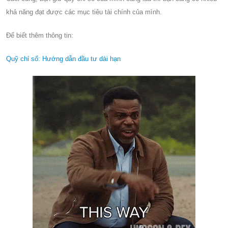
khả năng đạt được các mục tiêu tài chính của mình.
Để biết thêm thông tin:
Quỹ chỉ số: Hướng dẫn đầu tư dài hạn