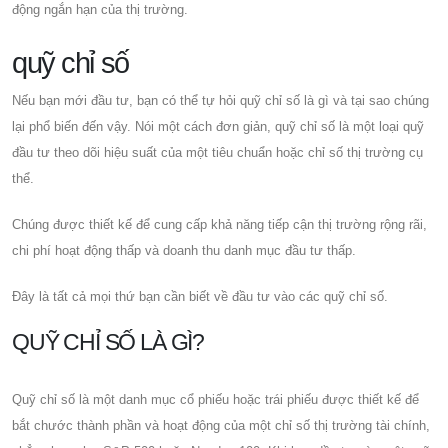
động ngắn hạn của thị trường.
quỹ chỉ số
Nếu bạn mới đầu tư, bạn có thể tự hỏi quỹ chỉ số là gì và tại sao chúng
lại phổ biến đến vậy. Nói một cách đơn giản, quỹ chỉ số là một loại quỹ
đầu tư theo dõi hiệu suất của một tiêu chuẩn hoặc chỉ số thị trường cụ
thể.
Chúng được thiết kế để cung cấp khả năng tiếp cận thị trường rộng rãi,
chi phí hoạt động thấp và doanh thu danh mục đầu tư thấp.
Đây là tất cả mọi thứ bạn cần biết về đầu tư vào các quỹ chỉ số.
QUỸ CHỈ SỐ LÀ GÌ?
Quỹ chỉ số là một danh mục cổ phiếu hoặc trái phiếu được thiết kế để
bắt chước thành phần và hoạt động của một chỉ số thị trường tài chính,