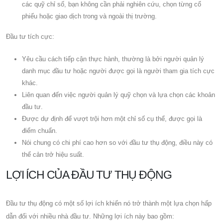
các quỹ chỉ số, bạn không cần phải nghiên cứu, chọn từng cổ
phiếu hoặc giao dịch trong và ngoài thị trường.
Đầu tư tích cực:
Yêu cầu cách tiếp cận thực hành, thường là bởi người quản lý
danh mục đầu tư hoặc người được gọi là người tham gia tích cực
khác.
Liên quan đến việc người quản lý quỹ chọn và lựa chọn các khoản
đầu tư.
Được dự định để vượt trội hơn một chỉ số cụ thể, được gọi là
điểm chuẩn.
Nói chung có chi phí cao hơn so với đầu tư thụ động, điều này có
thể cản trở hiệu suất.
LỢI ÍCH CỦA ĐẦU TƯ THỤ ĐỘNG
Đầu tư thụ động có một số lợi ích khiến nó trở thành một lựa chọn hấp
dẫn đối với nhiều nhà đầu tư. Những lợi ích này bao gồm: