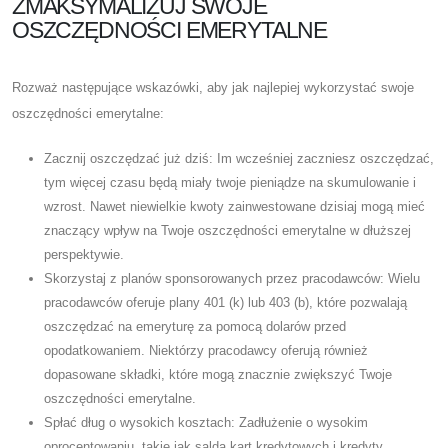
ZMAKSYMALIZUJ SWOJE
OSZCZĘDNOŚCI EMERYTALNE
Rozważ następujące wskazówki, aby jak najlepiej wykorzystać swoje
oszczędności emerytalne:
Zacznij oszczędzać już dziś: Im wcześniej zaczniesz oszczędzać,
tym więcej czasu będą miały twoje pieniądze na skumulowanie i
wzrost. Nawet niewielkie kwoty zainwestowane dzisiaj mogą mieć
znaczący wpływ na Twoje oszczędności emerytalne w dłuższej
perspektywie.
Skorzystaj z planów sponsorowanych przez pracodawców: Wielu
pracodawców oferuje plany 401 (k) lub 403 (b), które pozwalają
oszczędzać na emeryturę za pomocą dolarów przed
opodatkowaniem. Niektórzy pracodawcy oferują również
dopasowane składki, które mogą znacznie zwiększyć Twoje
oszczędności emerytalne.
Spłać dług o wysokich kosztach: Zadłużenie o wysokim
oprocentowaniu, takie jak salda kart kredytowych i kredyty