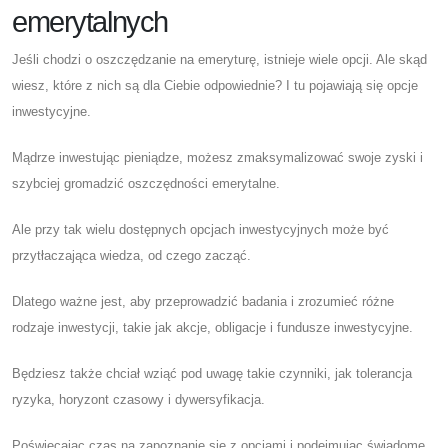
emerytalnych
Jeśli chodzi o oszczędzanie na emeryturę, istnieje wiele opcji. Ale skąd
wiesz, które z nich są dla Ciebie odpowiednie? I tu pojawiają się opcje
inwestycyjne.
Mądrze inwestując pieniądze, możesz zmaksymalizować swoje zyski i
szybciej gromadzić oszczędności emerytalne.
Ale przy tak wielu dostępnych opcjach inwestycyjnych może być
przytłaczająca wiedza, od czego zacząć.
Dlatego ważne jest, aby przeprowadzić badania i zrozumieć różne
rodzaje inwestycji, takie jak akcje, obligacje i fundusze inwestycyjne.
Będziesz także chciał wziąć pod uwagę takie czynniki, jak tolerancja
ryzyka, horyzont czasowy i dywersyfikacja.
Poświęcając czas na zapoznanie się z opcjami i podejmując świadome