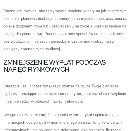
Ważne jest również, aby utrzymywać ustalone koszty na jak najniższym
poziomie, planować dochody na emeryturze i myśleć o ubezpieczeniu na
opiekę długoterminową lub ubezpieczeniu na życie z ubezpieczeniem na
opiekę długoterminową. Ponadto szukanie sposobów na oszczędzanie
bez wydawania mniejszych pieniędzy może pomóc w utrzymaniu
pieniędzy emerytalnych na dłużej.
ZMNIEJSZENIE WYPŁAT PODCZAS
NAPIĘĆ RYNKOWYCH
Wreszcie, jeśli chcesz zwiększyć szanse na to, że Twoje pieniądze
będą wystarczające do przejścia na emeryturę, możesz chcieć wypłacić
mniej pieniędzy w okresach napięć rynkowych.
Uwaga: należy pamiętać, że szacunki w tym artykule opierają się na
informacjach dostępnych w momencie jego pisania. To tylko w celach
informacyjnych i nie powinno być traktowane jako obietnica, ile rzeczy