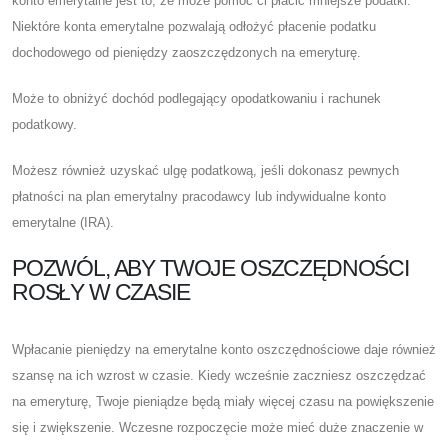
konto emerytalne jest to, że może pomóc ci płacić mniejsze podatki.
Niektóre konta emerytalne pozwalają odłożyć płacenie podatku
dochodowego od pieniędzy zaoszczędzonych na emeryturę.
Może to obniżyć dochód podlegający opodatkowaniu i rachunek
podatkowy.
Możesz również uzyskać ulgę podatkową, jeśli dokonasz pewnych
płatności na plan emerytalny pracodawcy lub indywidualne konto
emerytalne (IRA).
POZWÓL, ABY TWOJE OSZCZĘDNOŚCI
ROSŁY W CZASIE
Wpłacanie pieniędzy na emerytalne konto oszczędnościowe daje również
szansę na ich wzrost w czasie. Kiedy wcześnie zaczniesz oszczędzać
na emeryturę, Twoje pieniądze będą miały więcej czasu na powiększenie
się i zwiększenie. Wczesne rozpoczęcie może mieć duże znaczenie w