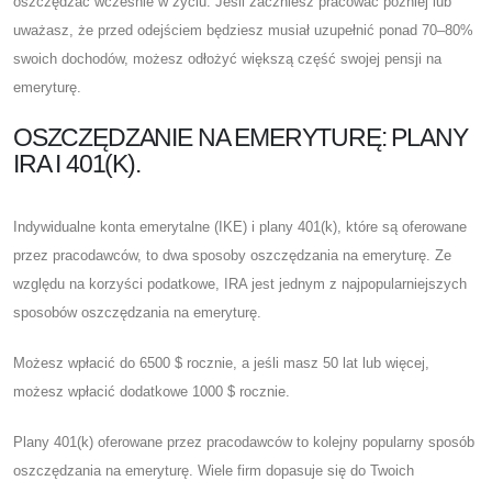
oszczędzać wcześnie w życiu. Jeśli zaczniesz pracować później lub
uważasz, że przed odejściem będziesz musiał uzupełnić ponad 70–80%
swoich dochodów, możesz odłożyć większą część swojej pensji na
emeryturę.
OSZCZĘDZANIE NA EMERYTURĘ: PLANY
IRA I 401(K).
Indywidualne konta emerytalne (IKE) i plany 401(k), które są oferowane
przez pracodawców, to dwa sposoby oszczędzania na emeryturę. Ze
względu na korzyści podatkowe, IRA jest jednym z najpopularniejszych
sposobów oszczędzania na emeryturę.
Możesz wpłacić do 6500 $ rocznie, a jeśli masz 50 lat lub więcej,
możesz wpłacić dodatkowe 1000 $ rocznie.
Plany 401(k) oferowane przez pracodawców to kolejny popularny sposób
oszczędzania na emeryturę. Wiele firm dopasuje się do Twoich