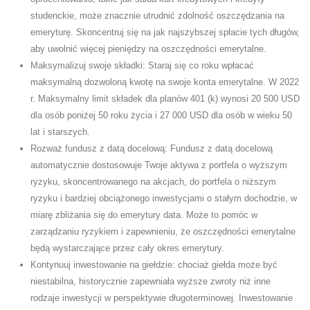
studenckie, może znacznie utrudnić zdolność oszczędzania na
emeryturę. Skoncentruj się na jak najszybszej spłacie tych długów,
aby uwolnić więcej pieniędzy na oszczędności emerytalne.
Maksymalizuj swoje składki: Staraj się co roku wpłacać
maksymalną dozwoloną kwotę na swoje konta emerytalne. W 2022
r. Maksymalny limit składek dla planów 401 (k) wynosi 20 500 USD
dla osób poniżej 50 roku życia i 27 000 USD dla osób w wieku 50
lat i starszych.
Rozważ fundusz z datą docelową: Fundusz z datą docelową
automatycznie dostosowuje Twoje aktywa z portfela o wyższym
ryzyku, skoncentrowanego na akcjach, do portfela o niższym
ryzyku i bardziej obciążonego inwestycjami o stałym dochodzie, w
miarę zbliżania się do emerytury data. Może to pomóc w
zarządzaniu ryzykiem i zapewnieniu, że oszczędności emerytalne
będą wystarczające przez cały okres emerytury.
Kontynuuj inwestowanie na giełdzie: chociaż giełda może być
niestabilna, historycznie zapewniała wyższe zwroty niż inne
rodzaje inwestycji w perspektywie długoterminowej. Inwestowanie