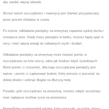
aby zarobić więcej odsetek.
Wzrost twoich oszczędności i inwestycji jest również przyspieszany
przez procent składany w czasie.
Po trzecie, odkładanie pieniędzy na emeryturę zapewnia spokój ducha i
zmniejsza stres. Kiedy masz pieniądze w banku, możesz lepiej spać w
nocy i mieć więcej energii do zabawnych myśli i działań.
Odkładanie pieniędzy na emeryturę może również pomóc w
oszczędzaniu na inne rzeczy, takie jak fundusz klęsk żywiołowych.
Może pomóc ci zrozumieć, dlaczego oszczędzanie pieniędzy jest
ważne, i pomóc ci zaplanować budżet, który pomoże ci pozostać na
dobrej drodze i uniknąć długów na dłuższą metę.
Ponadto, jeśli oszczędzasz na emeryturę, możesz odejść wcześniej i
mieć najlepsze możliwe życie na emeryturze.
MoneyRates przeprowadził ankietę, która wykazała, że ​​ludzie, którzy