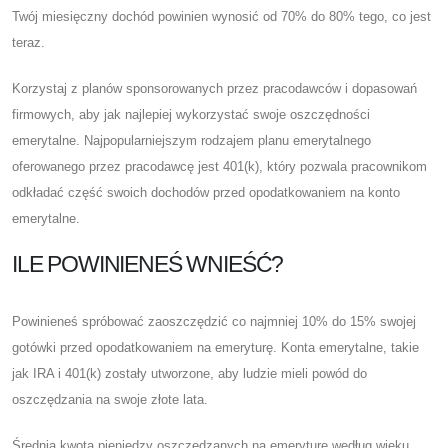
Twój miesięczny dochód powinien wynosić od 70% do 80% tego, co jest
teraz.
Korzystaj z planów sponsorowanych przez pracodawców i dopasowań
firmowych, aby jak najlepiej wykorzystać swoje oszczędności
emerytalne. Najpopularniejszym rodzajem planu emerytalnego
oferowanego przez pracodawcę jest 401(k), który pozwala pracownikom
odkładać część swoich dochodów przed opodatkowaniem na konto
emerytalne.
ILE POWINIENEŚ WNIEŚĆ?
Powinieneś spróbować zaoszczędzić co najmniej 10% do 15% swojej
gotówki przed opodatkowaniem na emeryturę. Konta emerytalne, takie
jak IRA i 401(k) zostały utworzone, aby ludzie mieli powód do
oszczędzania na swoje złote lata.
Średnia kwota pieniędzy oszczędzanych na emeryturę według wieku