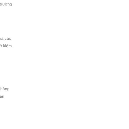
 trường
và các
t kiệm.
n hàng
gân