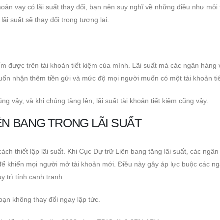
khoản vay có lãi suất thay đổi, bạn nên suy nghĩ về những điều như môi
lãi suất sẽ thay đổi trong tương lai.
iếm được trên tài khoản tiết kiệm của mình. Lãi suất mà các ngân hàng 
uốn nhận thêm tiền gửi và mức độ mọi người muốn có một tài khoản tiế
ũng vậy, và khi chúng tăng lên, lãi suất tài khoản tiết kiệm cũng vậy.
ÊN BANG TRONG LÃI SUẤT
ch thiết lập lãi suất. Khi Cục Dự trữ Liên bang tăng lãi suất, các ngâ
m để khiến mọi người mở tài khoản mới. Điều này gây áp lực buộc các n
y trì tính cạnh tranh.
bạn không thay đổi ngay lập tức.