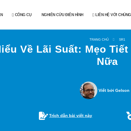
ẪN
CÔNG CỤ
NGHIÊN CỨU ĐIỂN HÌNH
LIÊN HỆ VỚI CHÚNG
TRANG CHỦ
SR1
iểu Về Lãi Suất: Mẹo Tiế
Nữa
Viết bởi Gelson 
Trích dẫn bài viết này