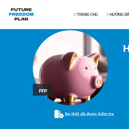
TRANG CHỦ
HƯỚNG D
H
FFP
Sự thật đã được kiểm tra