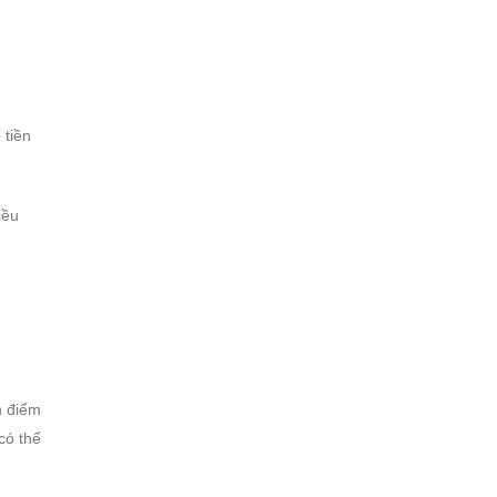
 tiền
iều
n điểm
có thể