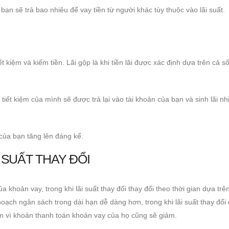
bạn sẽ trả bao nhiêu để vay tiền từ người khác tùy thuộc vào lãi suất.
ết kiệm và kiếm tiền. Lãi gộp là khi tiền lãi được xác định dựa trên cả số
tiết kiệm của mình sẽ được trả lại vào tài khoản của bạn và sinh lãi nh
 của bạn tăng lên đáng kể.
I SUẤT THAY ĐỔI
a khoản vay, trong khi lãi suất thay đổi thay đổi theo thời gian dựa trê
hoạch ngân sách trong dài hạn dễ dàng hơn, trong khi lãi suất thay đổi 
iảm vì khoản thanh toán khoản vay của họ cũng sẽ giảm.