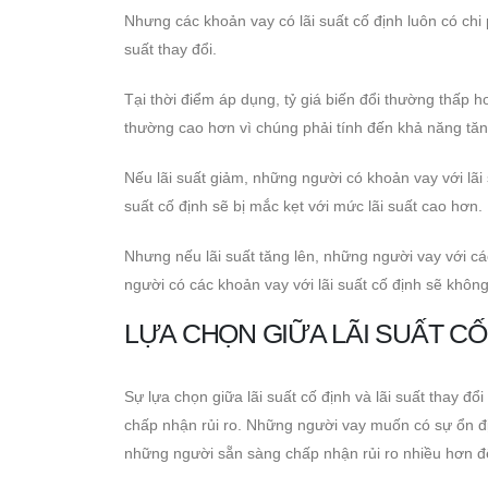
Nhưng các khoản vay có lãi suất cố định luôn có chi 
suất thay đổi.
Tại thời điểm áp dụng, tỷ giá biến đổi thường thấp hơ
thường cao hơn vì chúng phải tính đến khả năng tăng 
Nếu lãi suất giảm, những người có khoản vay với lãi 
suất cố định sẽ bị mắc kẹt với mức lãi suất cao hơn.
Nhưng nếu lãi suất tăng lên, những người vay với các
người có các khoản vay với lãi suất cố định sẽ khôn
LỰA CHỌN GIỮA LÃI SUẤT CỐ 
Sự lựa chọn giữa lãi suất cố định và lãi suất thay đổ
chấp nhận rủi ro. Những người vay muốn có sự ổn đị
những người sẵn sàng chấp nhận rủi ro nhiều hơn để t