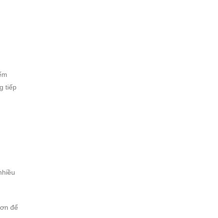
iếm
g tiếp
nhiều
 hơn để