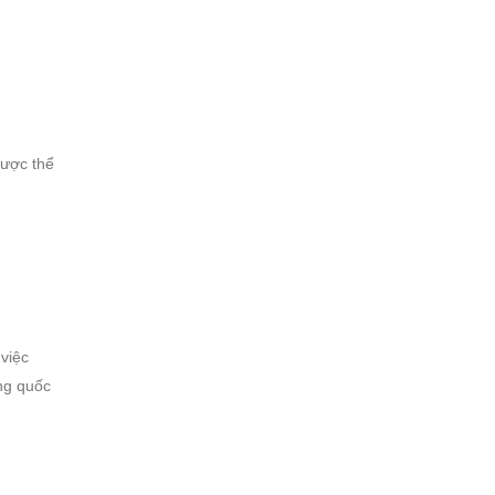
được thể
 việc
ng quốc