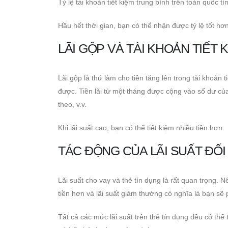
Tỷ lệ tài khoản tiết kiệm trung bình trên toàn quốc 
Hầu hết thời gian, bạn có thể nhận được tỷ lệ tốt hơn
LÃI GỘP VÀ TÀI KHOẢN TIẾT 
Lãi gộp là thứ làm cho tiền tăng lên trong tài khoản t
được. Tiền lãi từ một tháng được cộng vào số dư của
theo, v.v.
Khi lãi suất cao, bạn có thể tiết kiệm nhiều tiền hơn.
TÁC ĐỘNG CỦA LÃI SUẤT ĐỐI
Lãi suất cho vay và thẻ tín dụng là rất quan trọng. 
tiền hơn và lãi suất giảm thường có nghĩa là bạn sẽ p
Tất cả các mức lãi suất trên thẻ tín dụng đều có thể t