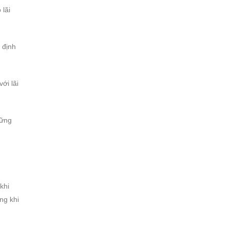
 lãi
 định
ới lãi
hững
khi
ng khi