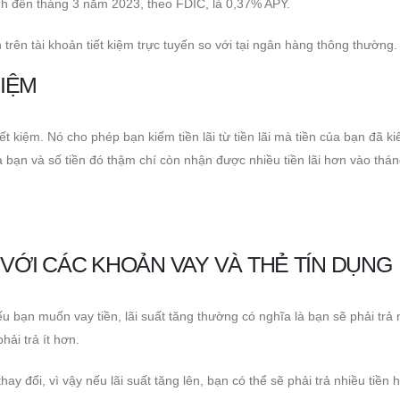
tính đến tháng 3 năm 2023, theo FDIC, là 0,37% APY.
 trên tài khoản tiết kiệm trực tuyến so với tại ngân hàng thông thường.
KIỆM
iết kiệm. Nó cho phép bạn kiếm tiền lãi từ tiền lãi mà tiền của bạn đã k
 bạn và số tiền đó thậm chí còn nhận được nhiều tiền lãi hơn vào thán
 VỚI CÁC KHOẢN VAY VÀ THẺ TÍN DỤNG
Nếu bạn muốn vay tiền, lãi suất tăng thường có nghĩa là bạn sẽ phải trả 
hải trả ít hơn.
hay đổi, vì vậy nếu lãi suất tăng lên, bạn có thể sẽ phải trả nhiều tiền