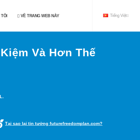
 TÔI
VỀ TRANG WEB NÀY
Tiếng Việt
t Kiệm Và Hơn Thế
L.
Tại sao lại tin tưởng futurefreedomplan.com?