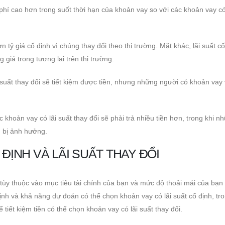
phí cao hơn trong suốt thời hạn của khoản vay so với các khoản vay có
n tỷ giá cố định vì chúng thay đổi theo thị trường. Mặt khác, lãi suất cố
giá trong tương lai trên thị trường.
suất thay đổi sẽ tiết kiệm được tiền, nhưng những người có khoản vay v
 khoản vay có lãi suất thay đổi sẽ phải trả nhiều tiền hơn, trong khi n
g bị ảnh hưởng.
ĐỊNH VÀ LÃI SUẤT THAY ĐỔI
i tùy thuộc vào mục tiêu tài chính của bạn và mức độ thoải mái của bạn 
nh và khả năng dự đoán có thể chọn khoản vay có lãi suất cố định, tro
iết kiệm tiền có thể chọn khoản vay có lãi suất thay đổi.