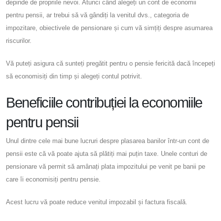
depinde de propriile nevoi. Atunci când alegeți un cont de economii
pentru pensii, ar trebui să vă gândiți la venitul dvs., categoria de
impozitare, obiectivele de pensionare și cum vă simțiți despre asumarea
riscurilor.
Vă puteți asigura că sunteți pregătit pentru o pensie fericită dacă începeți
să economisiți din timp și alegeți contul potrivit.
Beneficiile contribuției la economiile
pentru pensii
Unul dintre cele mai bune lucruri despre plasarea banilor într-un cont de
pensii este că vă poate ajuta să plătiți mai puțin taxe. Unele conturi de
pensionare vă permit să amânați plata impozitului pe venit pe banii pe
care îi economisiți pentru pensie.
Acest lucru vă poate reduce venitul impozabil și factura fiscală.