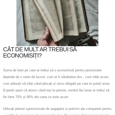
CÂT DE MULT AR TREBUI SĂ
ECONOMISIȚI?
Suma de bani pe care ar trebui să o economisiți pentru pensionare
depinde de o serie de lucruri, cum ar fi sănătatea dvs., cum trăiți acum,
cum plănuiți să trăiți când plecați și orice obligații pe care le puteți avea.
Experții spun că atunci când ieși la pensie, venitul tău lunar ar trebui să
fie între 70% și 80% din ceea ce este acum.
Utilizați planuri sponsorizate de angajator și potriviri ale companiei pentru