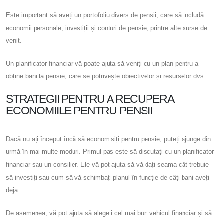
Este important să aveți un portofoliu divers de pensii, care să includă
economii personale, investiții și conturi de pensie, printre alte surse de
venit.
Un planificator financiar vă poate ajuta să veniți cu un plan pentru a
obține bani la pensie, care se potrivește obiectivelor și resurselor dvs.
STRATEGII PENTRU A RECUPERA
ECONOMIILE PENTRU PENSII
Dacă nu ați început încă să economisiți pentru pensie, puteți ajunge din
urmă în mai multe moduri. Primul pas este să discutați cu un planificator
financiar sau un consilier. Ele vă pot ajuta să vă dați seama cât trebuie
să investiți sau cum să vă schimbați planul în funcție de câți bani aveți
deja.
De asemenea, vă pot ajuta să alegeți cel mai bun vehicul financiar și să