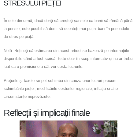
STRESULUI PIEȚEI
În cele din urmă, dacă doriți să creșteți șansele ca banii să rămână până
la pensie, este posibil să doriți să scoateți mai puțini bani în perioadele
de stres pe piață.
Notă: Rețineți că estimarea din acest articol se bazează pe informațiile
disponibile când a fost scrisă. Este doar în scop informativ și nu ar trebui
luat ca o promisiune a cât vor costa lucrurile.
Prețurile și taxele se pot schimba din cauza unor lucruri precum
schimbările pieței, modificările costurilor regionale, inflația și alte
circumstanțe neprevăzute.
Reflecții și implicații finale