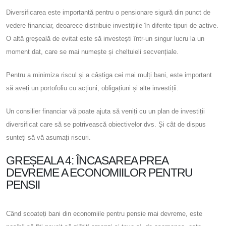
Diversificarea este importantă pentru o pensionare sigură din punct de
vedere financiar, deoarece distribuie investițiile în diferite tipuri de active.
O altă greșeală de evitat este să investești într-un singur lucru la un
moment dat, care se mai numește și cheltuieli secvențiale.
Pentru a minimiza riscul și a câștiga cei mai mulți bani, este important
să aveți un portofoliu cu acțiuni, obligațiuni și alte investiții.
Un consilier financiar vă poate ajuta să veniți cu un plan de investiții
diversificat care să se potrivească obiectivelor dvs. Și cât de dispus
sunteți să vă asumați riscuri.
GREȘEALA 4: ÎNCASAREA PREA
DEVREME A ECONOMIILOR PENTRU
PENSII
Când scoateți bani din economiile pentru pensie mai devreme, este