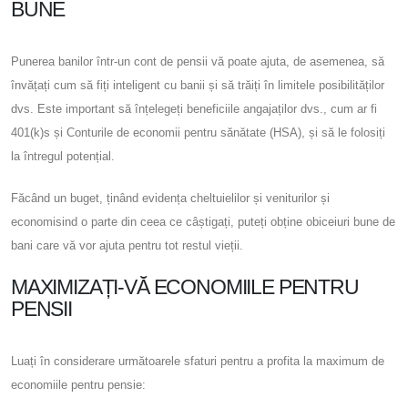
BUNE
Punerea banilor într-un cont de pensii vă poate ajuta, de asemenea, să
învățați cum să fiți inteligent cu banii și să trăiți în limitele posibilităților
dvs. Este important să înțelegeți beneficiile angajaților dvs., cum ar fi
401(k)s și Conturile de economii pentru sănătate (HSA), și să le folosiți
la întregul potențial.
Făcând un buget, ținând evidența cheltuielilor și veniturilor și
economisind o parte din ceea ce câștigați, puteți obține obiceiuri bune de
bani care vă vor ajuta pentru tot restul vieții.
MAXIMIZAȚI-VĂ ECONOMIILE PENTRU
PENSII
Luați în considerare următoarele sfaturi pentru a profita la maximum de
economiile pentru pensie: