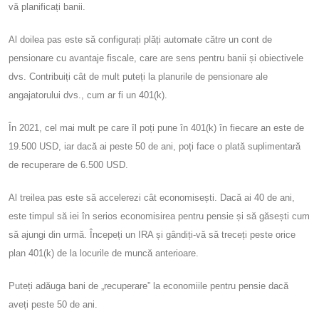
vă planificați banii.
Al doilea pas este să configurați plăți automate către un cont de
pensionare cu avantaje fiscale, care are sens pentru banii și obiectivele
dvs. Contribuiți cât de mult puteți la planurile de pensionare ale
angajatorului dvs., cum ar fi un 401(k).
În 2021, cel mai mult pe care îl poți pune în 401(k) în fiecare an este de
19.500 USD, iar dacă ai peste 50 de ani, poți face o plată suplimentară
de recuperare de 6.500 USD.
Al treilea pas este să accelerezi cât economisești. Dacă ai 40 de ani,
este timpul să iei în serios economisirea pentru pensie și să găsești cum
să ajungi din urmă. Începeți un IRA și gândiți-vă să treceți peste orice
plan 401(k) de la locurile de muncă anterioare.
Puteți adăuga bani de „recuperare” la economiile pentru pensie dacă
aveți peste 50 de ani.