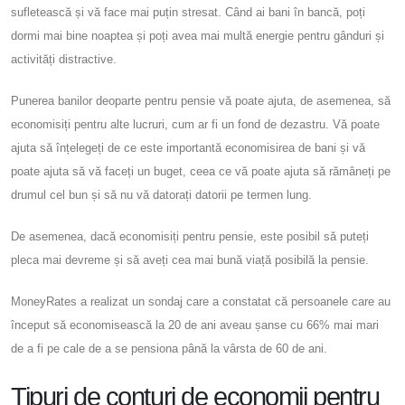
sufletească și vă face mai puțin stresat. Când ai bani în bancă, poți
dormi mai bine noaptea și poți avea mai multă energie pentru gânduri și
activități distractive.
Punerea banilor deoparte pentru pensie vă poate ajuta, de asemenea, să
economisiți pentru alte lucruri, cum ar fi un fond de dezastru. Vă poate
ajuta să înțelegeți de ce este importantă economisirea de bani și vă
poate ajuta să vă faceți un buget, ceea ce vă poate ajuta să rămâneți pe
drumul cel bun și să nu vă datorați datorii pe termen lung.
De asemenea, dacă economisiți pentru pensie, este posibil să puteți
pleca mai devreme și să aveți cea mai bună viață posibilă la pensie.
MoneyRates a realizat un sondaj care a constatat că persoanele care au
început să economisească la 20 de ani aveau șanse cu 66% mai mari
de a fi pe cale de a se pensiona până la vârsta de 60 de ani.
Tipuri de conturi de economii pentru