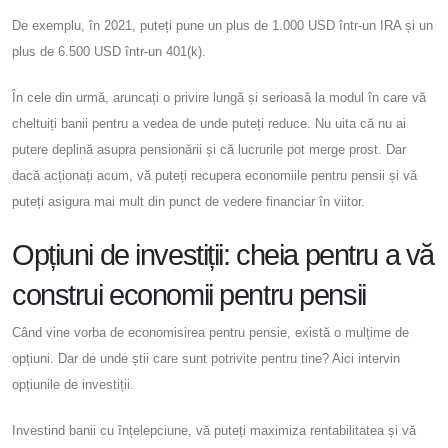
De exemplu, în 2021, puteți pune un plus de 1.000 USD într-un IRA și un
plus de 6.500 USD într-un 401(k).
În cele din urmă, aruncați o privire lungă și serioasă la modul în care vă
cheltuiți banii pentru a vedea de unde puteți reduce. Nu uita că nu ai
putere deplină asupra pensionării și că lucrurile pot merge prost. Dar
dacă acționați acum, vă puteți recupera economiile pentru pensii și vă
puteți asigura mai mult din punct de vedere financiar în viitor.
Opțiuni de investiții: cheia pentru a vă
construi economii pentru pensii
Când vine vorba de economisirea pentru pensie, există o mulțime de
opțiuni. Dar de unde știi care sunt potrivite pentru tine? Aici intervin
opțiunile de investiții.
Investind banii cu înțelepciune, vă puteți maximiza rentabilitatea și vă