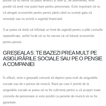
posibil să fiți nevoit să plătiți amenzi și taxe și, de asemenea, este
posibil să aveți mai puțini bani pentru pensionare. Este important să nu
vă atingeți economiile pentru pensii până când nu sunteți gata să
renunțați sau nu există o urgență financiară.
S-ar putea să doriți să înființați un fond de urgență pentru a plăti costurile
neplanificate, astfel încât să nu fie nevoie să vă folosiți economiile
pentru pensie.
GREȘEALA 5: TE BAZEZI PREA MULT PE
ASIGURĂRILE SOCIALE SAU PE O PENSIE
A COMPANIEI
În sfârșit, este o greșeală comună să depinzi prea mult de asigurările
sociale sau de o pensie de muncă. Banii pe care îi primiți de la
asigurările sociale ar putea să nu fie suficienți pentru a vă acoperi toate
costurile de pensionare și este posibil ca pensiile de muncă să nu fie
garantate.