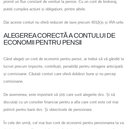
promit un flux constant de venituri la pensie. Cu un cont de brokeraj,
puteți cumpăra acțiuni și obligațiuni, printre altele.
Dar aceste conturi nu oferă reduceri de taxe precum 401(k)s și IRA-urile.
ALEGEREA CORECTĂ A CONTULUI DE
ECONOMII PENTRU PENSII
Când alegeți un cont de economii pentru pensii, ar trebui să vă gândiți la
lucruri precum impozite, contribuții, penalități pentru retragere anticipată
și comisioane. Căutați conturi care oferă dobânzi bune și nu percep
comisioane.
De asemenea, este important să știți care sunt alegerile dvs. Și să
discutați cu un consilier financiar pentru a afla care cont este cel mai
potrivit pentru banii dvs. Și obiectivele de pensionare.
În cele din urmă, cel mai bun cont de economii pentru pensionarea ta va