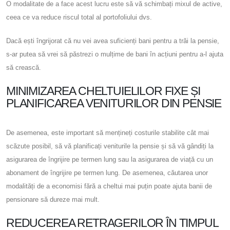
O modalitate de a face acest lucru este să vă schimbați mixul de active,
ceea ce va reduce riscul total al portofoliului dvs.
Dacă ești îngrijorat că nu vei avea suficienți bani pentru a trăi la pensie,
s-ar putea să vrei să păstrezi o mulțime de bani în acțiuni pentru a-l ajuta
să crească.
MINIMIZAREA CHELTUIELILOR FIXE ȘI
PLANIFICAREA VENITURILOR DIN PENSIE
De asemenea, este important să mențineți costurile stabilite cât mai
scăzute posibil, să vă planificați veniturile la pensie și să vă gândiți la
asigurarea de îngrijire pe termen lung sau la asigurarea de viață cu un
abonament de îngrijire pe termen lung. De asemenea, căutarea unor
modalități de a economisi fără a cheltui mai puțin poate ajuta banii de
pensionare să dureze mai mult.
REDUCEREA RETRAGERILOR ÎN TIMPUL