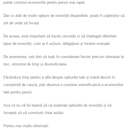
puteți construi economiile pentru pensii mai rapid.
Dar cu atât de multe opțiuni de investiții disponibile, poate fi copleșitor să
știi de unde să începi.
De aceea, este important să faceți cercetări și să înțelegeți diferitele
tipuri de investiții, cum ar fi acțiuni, obligațiuni și fonduri mutuale.
De asemenea, veți dori să luați în considerare factori precum toleranța la
risc, orizontul de timp și diversificarea.
Făcându-ți timp pentru a afla despre opțiunile tale și luând decizii în
cunoștință de cauză, poți observa o creștere semnificativă a economiilor
tale pentru pensii.
Așa că nu vă fie teamă să vă explorați opțiunile de investiții și să
începeți să vă construiți chiar astăzi.
Pentru mai multe informatii: