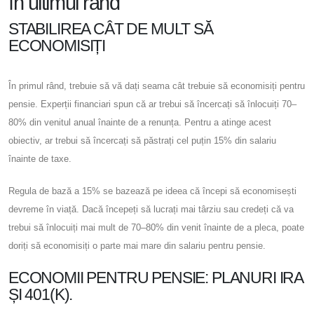
în ultimul rând
STABILIREA CÂT DE MULT SĂ
ECONOMISIȚI
În primul rând, trebuie să vă dați seama cât trebuie să economisiți pentru
pensie. Experții financiari spun că ar trebui să încercați să înlocuiți 70–
80% din venitul anual înainte de a renunța. Pentru a atinge acest
obiectiv, ar trebui să încercați să păstrați cel puțin 15% din salariu
înainte de taxe.
Regula de bază a 15% se bazează pe ideea că începi să economisești
devreme în viață. Dacă începeți să lucrați mai târziu sau credeți că va
trebui să înlocuiți mai mult de 70–80% din venit înainte de a pleca, poate
doriți să economisiți o parte mai mare din salariu pentru pensie.
ECONOMII PENTRU PENSIE: PLANURI IRA
ȘI 401(K).