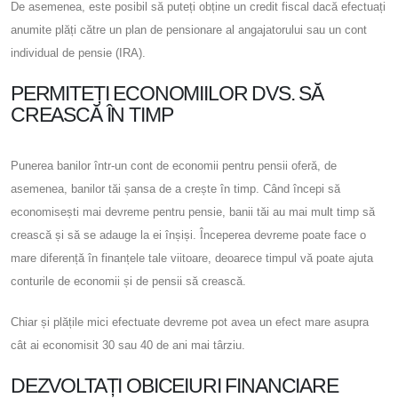
De asemenea, este posibil să puteți obține un credit fiscal dacă efectuați
anumite plăți către un plan de pensionare al angajatorului sau un cont
individual de pensie (IRA).
PERMITEȚI ECONOMIILOR DVS. SĂ
CREASCĂ ÎN TIMP
Punerea banilor într-un cont de economii pentru pensii oferă, de
asemenea, banilor tăi șansa de a crește în timp. Când începi să
economisești mai devreme pentru pensie, banii tăi au mai mult timp să
crească și să se adauge la ei înșiși. Începerea devreme poate face o
mare diferență în finanțele tale viitoare, deoarece timpul vă poate ajuta
conturile de economii și de pensii să crească.
Chiar și plățile mici efectuate devreme pot avea un efect mare asupra
cât ai economisit 30 sau 40 de ani mai târziu.
DEZVOLTAȚI OBICEIURI FINANCIARE