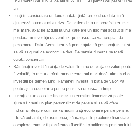
USD pentru cei sub 50 de ani și 27.000 USD pentru cei peste 50 de
ani.
Luați în considerare un fond cu data țintă: un fond cu data țintă
ajustează automat mixul dvs. De active de la un portofoliu cu risc
mai mare, axat pe acțiuni la unul care are un risc mai scăzut și mai
ponderat în investiții cu venit fix, pe măsură ce vă apropiați de
pensionare. Data. Acest lucru vă poate ajuta să gestionați riscul și
să vă asigurați că economiile dvs. De pensie durează pe toată
durata pensionării.
Rămâneți investit în piața de valori: în timp ce piața de valori poate
fi volatilă, în trecut a oferit randamente mai mari decât alte tipuri de
investiții pe termen lung. Rămâneți investit în piața de valori vă
poate ajuta economiile pentru pensii să crească în timp.
Lucrați cu un consilier financiar: un consilier financiar vă poate
ajuta să creați un plan personalizat de pensie și să vă ofere
îndrumări despre cum să vă maximizați economiile pentru pensie.
Ele vă pot ajuta, de asemenea, să navigați în probleme financiare
complexe, cum ar fi planificarea fiscală și planificarea patrimoniului.