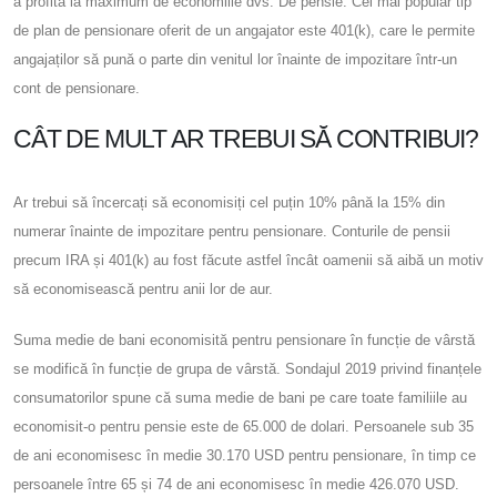
a profita la maximum de economiile dvs. De pensie. Cel mai popular tip
de plan de pensionare oferit de un angajator este 401(k), care le permite
angajaților să pună o parte din venitul lor înainte de impozitare într-un
cont de pensionare.
CÂT DE MULT AR TREBUI SĂ CONTRIBUI?
Ar trebui să încercați să economisiți cel puțin 10% până la 15% din
numerar înainte de impozitare pentru pensionare. Conturile de pensii
precum IRA și 401(k) au fost făcute astfel încât oamenii să aibă un motiv
să economisească pentru anii lor de aur.
Suma medie de bani economisită pentru pensionare în funcție de vârstă
se modifică în funcție de grupa de vârstă. Sondajul 2019 privind finanțele
consumatorilor spune că suma medie de bani pe care toate familiile au
economisit-o pentru pensie este de 65.000 de dolari. Persoanele sub 35
de ani economisesc în medie 30.170 USD pentru pensionare, în timp ce
persoanele între 65 și 74 de ani economisesc în medie 426.070 USD.