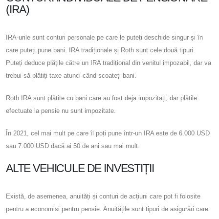
(IRA)
IRA-urile sunt conturi personale pe care le puteți deschide singur și în
care puteți pune bani. IRA tradiționale și Roth sunt cele două tipuri.
Puteți deduce plățile către un IRA tradițional din venitul impozabil, dar va
trebui să plătiți taxe atunci când scoateți bani.
Roth IRA sunt plătite cu bani care au fost deja impozitați, dar plățile
efectuate la pensie nu sunt impozitate.
În 2021, cel mai mult pe care îl poți pune într-un IRA este de 6.000 USD
sau 7.000 USD dacă ai 50 de ani sau mai mult.
ALTE VEHICULE DE INVESTIȚII
Există, de asemenea, anuități și conturi de acțiuni care pot fi folosite
pentru a economisi pentru pensie. Anuitățile sunt tipuri de asigurări care