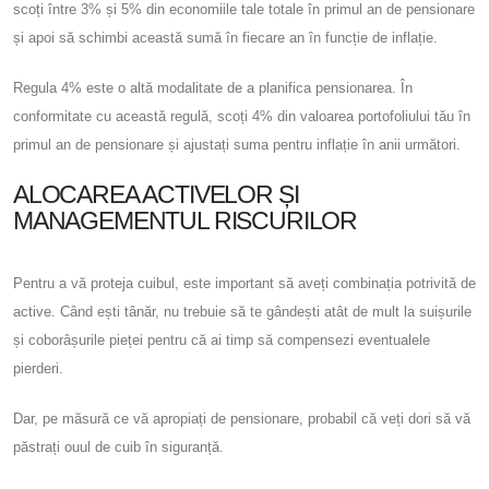
scoți între 3% și 5% din economiile tale totale în primul an de pensionare
și apoi să schimbi această sumă în fiecare an în funcție de inflație.
Regula 4% este o altă modalitate de a planifica pensionarea. În
conformitate cu această regulă, scoți 4% din valoarea portofoliului tău în
primul an de pensionare și ajustați suma pentru inflație în anii următori.
ALOCAREA ACTIVELOR ȘI
MANAGEMENTUL RISCURILOR
Pentru a vă proteja cuibul, este important să aveți combinația potrivită de
active. Când ești tânăr, nu trebuie să te gândești atât de mult la suișurile
și coborâșurile pieței pentru că ai timp să compensezi eventualele
pierderi.
Dar, pe măsură ce vă apropiați de pensionare, probabil că veți dori să vă
păstrați ouul de cuib în siguranță.