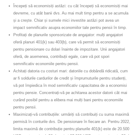
Începeți să economisiți astăzi: cu cât începeți să economisiți mai
devreme, cu atât banii dvs. Au mai mult timp pentru a se acumula
și a crește. Chiar și sumele mici investite astăzi pot avea un
impact semnificativ asupra economiilor tale pentru pensii în timp.
Profitați de planurile sponsorizate de angajator: mulți angajatori
oferă planuri 401(k) sau 403(b), care vă permit să economisiți
pentru pensionare cu dolari înainte de impozitare. Unii angajatori
oferă, de asemenea, contribuții egale, care vă pot spori
semnificativ economiile pentru pensii.
Achitați datoria cu costuri mari: datoriile cu dobândă ridicată, cum
ar fi soldurile cardurilor de credit și împrumuturile pentru studenți,
vă pot împiedica în mod semnificativ capacitatea de a economisi
pentru pensie. Concentrați-vă pe achitarea acestor datorii cât mai
curând posibil pentru a elibera mai mulți bani pentru economiile
pentru pensii.
Maximizați-vă contribuțiile: urmăriți să contribuiți cu suma maximă
permisă în conturile dvs. De pensionare în fiecare an. Pentru 2022,
limita maximă de contribuție pentru planurile 401(k) este de 20.500